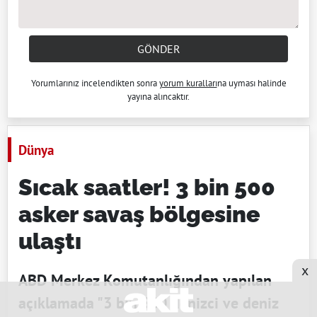
GÖNDER
Yorumlarınız incelendikten sonra
yorum kuralları
na uyması halinde
yayına alıncaktır.
Dünya
Sıcak saatler! 3 bin 500
asker savaş bölgesine
ulaştı
x
ABD Merkez Komutanlığından yapılan
açıklamada "3 bin 500 denizci ve deniz