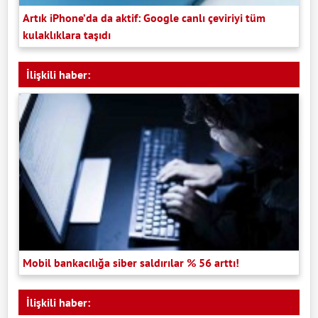
Artık iPhone’da da aktif: Google canlı çeviriyi tüm
kulaklıklara taşıdı
İlişkili haber:
Mobil bankacılığa siber saldırılar % 56 arttı!
İlişkili haber: