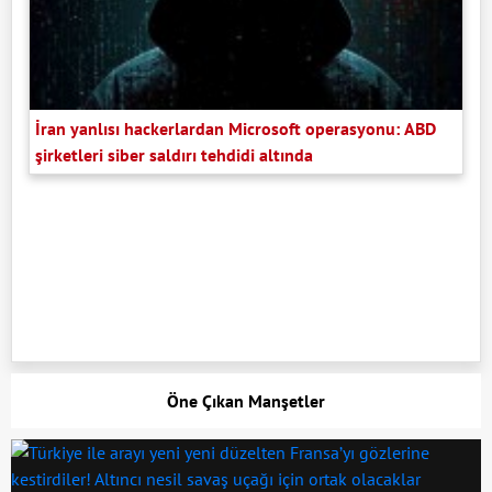
İran yanlısı hackerlardan Microsoft operasyonu: ABD
şirketleri siber saldırı tehdidi altında
Öne Çıkan Manşetler