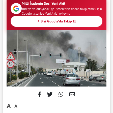
Milli İradenin Sesi Yeni Akit
Türkiye ve dünyadaki gelişmeleri yakından takip etmek için
Google listenize Yeni Akit'i ekleyin.
⭐ Bizi Google'da Takip Et
-