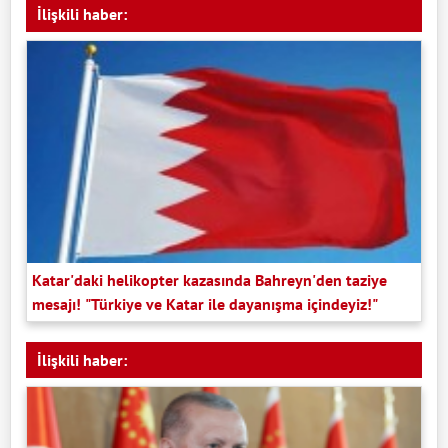
İlişkili haber:
Katar'daki helikopter kazasında Bahreyn'den taziye
mesajı! "Türkiye ve Katar ile dayanışma içindeyiz!"
İlişkili haber: