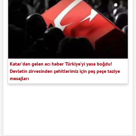
Katar'dan gelen acı haber Türkiye'yi yasa boğdu!
Devletin zirvesinden şehitlerimiz için peş peşe taziye
mesajları