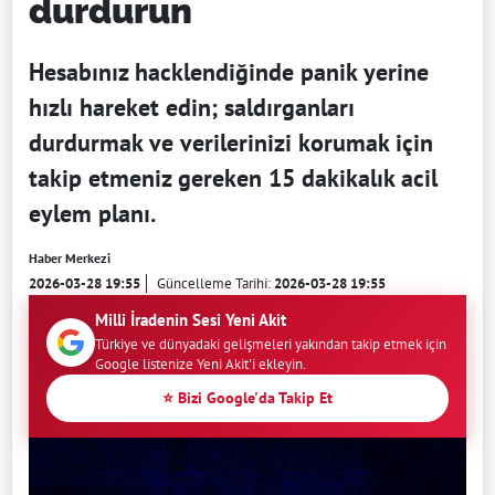
durdurun
Hesabınız hacklendiğinde panik yerine
hızlı hareket edin; saldırganları
durdurmak ve verilerinizi korumak için
takip etmeniz gereken 15 dakikalık acil
eylem planı.
Haber Merkezi
2026-03-28 19:55
Güncelleme Tarihi:
2026-03-28 19:55
Milli İradenin Sesi Yeni Akit
Türkiye ve dünyadaki gelişmeleri yakından takip etmek için
Google listenize Yeni Akit'i ekleyin.
⭐ Bizi Google'da Takip Et