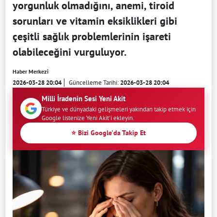
yorgunluk olmadığını, anemi, tiroid
sorunları ve vitamin eksiklikleri gibi
çeşitli sağlık problemlerinin işareti
olabileceğini vurguluyor.
Haber Merkezi
2026-03-28 20:04
Güncelleme Tarihi:
2026-03-28 20:04
Milli İradenin Sesi Yeni Akit
Türkiye ve dünyadaki gelişmeleri yakından takip etmek için
Google listenize Yeni Akit'i ekleyin.
⭐ Bizi Google'da Takip Et