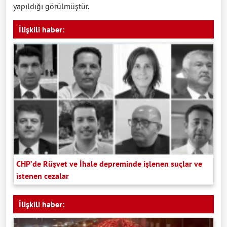
yapıldığı görülmüştür.
İlişkili haber:
CHP’de Rüşvet ve İhale depreminde işlenen suçlar ve
istenen cezalar
İlişkili haber: