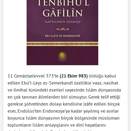
11 Cemâziyelevvel 373’te
(21 Ekim 983)
öldüğü kabul
edilen Ebü’l-Leys es-Semerkandî özellikle vaaz, nasihat
ve ilmihal türündeki eserleri sayesinde İslâm dünyasında
en çok tanınan âlimlerden biri olmuştur. Gerek telif ettiği
gerekse şöhretinden dolayı kendisine izâfe edilen birçok
eser, Endülüs’ten Endonezya’ya kadar yayılmış ve asırlar
boyunca İslâm dünyasının birçok bölgesinde müslüman
toplumların İslâm anlayışlarını ve dinî hayatlarını