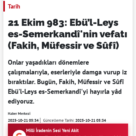
Tarih
21 Ekim 983: Ebü’l-Leys
es-Semerkandî'nin vefatı
(Fakih, Müfessir ve Sûfî)
Onlar yaşadıkları dönemlere
çalışmalarıyla, eserleriyle damga vurup iz
bıraktılar. Bugün, Fakih, Müfessir ve Sûfî
Ebü’l-Leys es-Semerkandî'yi hayırla yâd
ediyoruz.
Haber Merkezi
2025-10-21 05:34
Güncelleme Tarihi:
2025-10-21 05:34
Milli İradenin Sesi Yeni Akit