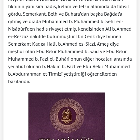
fıkhının yanı sıra hadis, kelâm ve tefsir alanında da tahsil
gördü. Semerkant, Belh ve Buhara’dan başka Bağdat’a
gitmiş ve orada Muhammed b. Muhammed b. Sehl en-
Nîsâbûrî’den hadis rivayet etmiş, kendisinden Ali b. Ahmed
er-Rezzâz nakilde bulunmuştur. İbn Cenk diye bilinen
Semerkant Kadısı Halîl b. Ahmed es-Siczî, A‘meş diye
meşhur olan Ebû Bekir Muhammed b. Saîd ve Ebû Bekir
Muhammed b. Fazl el-Buhârî onun diğer hocaları arasında
yer alır. Lokmân b. Hakîm b. Fazl ve Ebû Bekir Muhammed
b. Abdurrahman et-Tirmizî yetiştirdiği öğrencilerden
bazılarıdır.