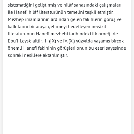
sistematiğini geliştirmiş ve hilâf sahasındaki çalışmaları
ile Hanefî hilâf literatürünün temelini teşkil etmiştir.
Mezhep imamlarının ardından gelen fakihlerin görüş ve
katkılarını bir araya getirmeyi hedefleyen nevâzil
literatürünün Hanefî mezhebi tarihindeki ilk örneği de
Ebü’l-Leys’e aittir. III (IX) ve IV. (X.) yüzyılda yaşamış birçok
önemli Hanefî fakihinin görüşleri onun bu eseri sayesinde
sonraki nesillere aktarılmıştır.