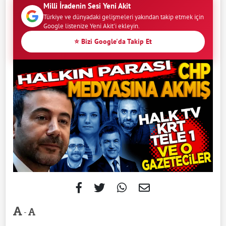
Milli İradenin Sesi Yeni Akit
Türkiye ve dünyadaki gelişmeleri yakından takip etmek için
Google listenize Yeni Akit'i ekleyin.
⭐ Bizi Google'da Takip Et
-