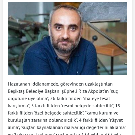
Hazırlanan iddianamede, görevinden uzaklaştırılan
Beşiktaş Belediye Başkanı şüpheli Rıza Akpolat'ın "suç
örgütüne üye olma", 26 farklı fiilden "ihaleye fesat
karıştırma", 3 farklı fiilden "resmi belgede sahtecilik", 19
farklı fiilden "özel belgede sahtecilik", "kamu kurum ve
kuruluşları zararına dolandırıcılık", 4 farklı fiilden "rüşvet
alma", "suçtan kaynaklanan malvarlığı değerlerini aklama"
ve "haksız mal edinme" suçlarından 133 yıldan 337 yıla