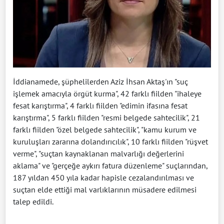
İddianamede, şüphelilerden Aziz İhsan Aktaş'ın "suç
işlemek amacıyla örgüt kurma", 42 farklı fiilden "ihaleye
fesat karıştırma", 4 farklı fiilden "edimin ifasına fesat
karıştırma", 5 farklı fiilden "resmi belgede sahtecilik", 21
farklı fiilden "özel belgede sahtecilik", "kamu kurum ve
kuruluşları zararına dolandırıcılık", 10 farklı fiilden "rüşvet
verme", "suçtan kaynaklanan malvarlığı değerlerini
aklama" ve "gerçeğe aykırı fatura düzenleme" suçlarından,
187 yıldan 450 yıla kadar hapisle cezalandırılması ve
suçtan elde ettiği mal varlıklarının müsadere edilmesi
talep edildi.