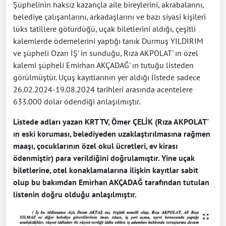
Şüphelinin haksız kazançla aile bireylerini, akrabalarını,
belediye çalışanlarını, arkadaşlarını ve bazı siyasi kişileri
lüks tatillere götürdüğü, uçak biletlerini aldığı, çeşitli
kalemlerde ödemelerini yaptığı tanık Durmuş YILDIRIM
ve şüpheli Ozan İŞ' in sunduğu, Rıza AKPOLAT' ın özel
kalemi şüpheli Emirhan AKÇADAĞ' ın tutuğu listeden
görülmüştür. Uçuş kayıtlarının yer aldığı listede sadece
26.02.2024-19.08.2024 tarihleri arasında acentelere
633.000 dolar ödendiği anlaşılmıştır.
Listede adları yazan KRT TV, Ömer ÇELİK (Rıza AKPOLAT'
ın eski koruması, belediyeden uzaklaştırılmasına rağmen
maaşı, çocuklarının özel okul ücretleri, ev kirası
ödenmiştir) para verildiğini doğrulamıştır. Yine uçak
biletlerine, otel konaklamalarına ilişkin kayıtlar sabit
olup bu bakımdan Emirhan AKÇADAĞ tarafından tutulan
listenin doğru olduğu anlaşılmıştır.