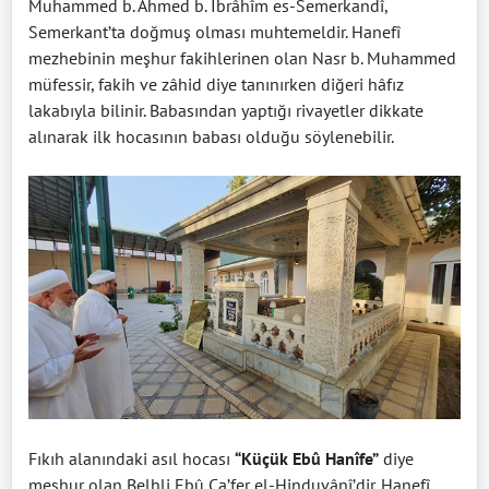
Muhammed b. Ahmed b. İbrâhîm es-Semerkandî,
Semerkant’ta doğmuş olması muhtemeldir. Hanefî
mezhebinin meşhur fakihlerinen olan Nasr b. Muhammed
müfessir, fakih ve zâhid diye tanınırken diğeri hâfız
lakabıyla bilinir. Babasından yaptığı rivayetler dikkate
alınarak ilk hocasının babası olduğu söylenebilir.
Fıkıh alanındaki asıl hocası
“Küçük Ebû Hanîfe”
diye
meşhur olan Belhli Ebû Ca’fer el-Hinduvânî’dir. Hanefî