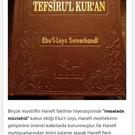
Birçok müellifin Hanefî fakihler hiyerarşisinde
“meselede
müctehid”
kabul ettiği Ebü’l-Leys, Hanefî mezhebinin
gelişimine önemli katkılarda bulunmuştur. İlk Hanefî
muhtasarlarından birini kaleme alarak Hanefî fıkıh