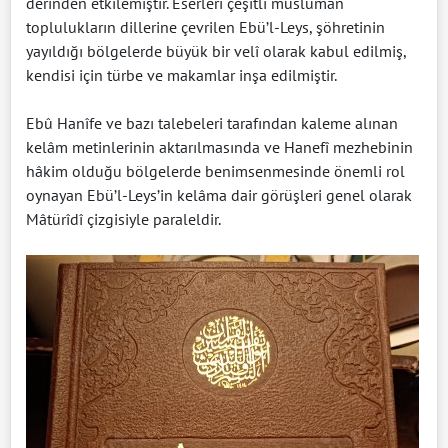
derinden etkilemiştir. Eserleri çeşitli müslüman
toplulukların dillerine çevrilen Ebü’l-Leys, şöhretinin
yayıldığı bölgelerde büyük bir velî olarak kabul edilmiş,
kendisi için türbe ve makamlar inşa edilmiştir.
Ebû Hanîfe ve bazı talebeleri tarafından kaleme alınan
kelâm metinlerinin aktarılmasında ve Hanefî mezhebinin
hâkim olduğu bölgelerde benimsenmesinde önemli rol
oynayan Ebü’l-Leys’in kelâma dair görüşleri genel olarak
Mâtürîdî çizgisiyle paraleldir.