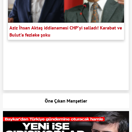
Aziz İhsan Aktaş iddianamesi CHP’yi salladı! Karabat ve
Bulut’a fezleke şoku
Öne Çıkan Manşetler