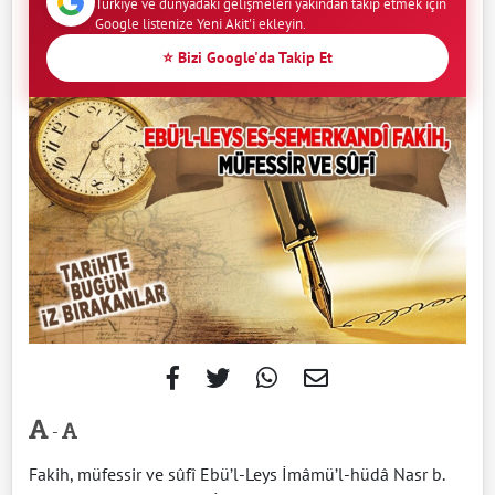
Türkiye ve dünyadaki gelişmeleri yakından takip etmek için
Google listenize Yeni Akit'i ekleyin.
⭐ Bizi Google'da Takip Et
-
Fakih, müfessir ve sûfî Ebü’l-Leys İmâmü’l-hüdâ Nasr b.