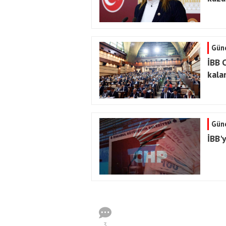
Gün
İBB 
kalan
Gün
İBB'
3