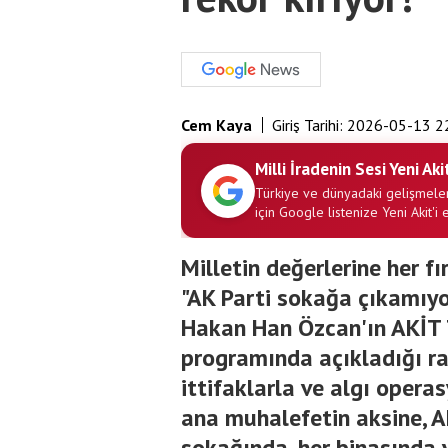
Cem Kaya
Giriş Tarihi:
2026-05-13 2
Milli İradenin Sesi Yeni Aki
Türkiye ve dünyadaki gelişmeler
için Google listenize Yeni Akit'i 
Milletin değerlerine her fı
"AK Parti sokağa çıkamıyor
Hakan Han Özcan'ın AKİT 
programında açıkladığı rak
ittifaklarla ve algı opera
ana muhalefetin aksine, AK
sokağında, her binasınd