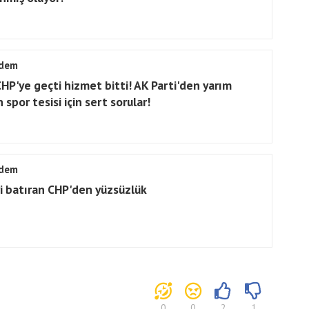
dem
CHP'ye geçti hizmet bitti! AK Parti'den yarım
 spor tesisi için sert sorular!
dem
yi batıran CHP'den yüzsüzlük
0
0
2
1