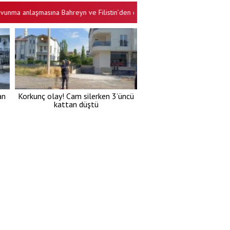
anlaşmasına Bahreyn ve Filistin’den destek
Şehir, Yeni Partili başk
•
an
Korkunç olay! Cam silerken 3’üncü
kattan düştü