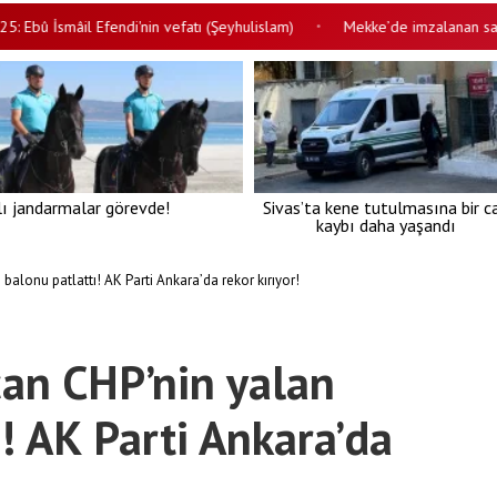
 İsmâil Efendi'nin vefatı (Şeyhulislam)
Mekke’de imzalanan savunma 
•
lı jandarmalar görevde!
Sivas’ta kene tutulmasına bir c
kaybı daha yaşandı
alonu patlattı! AK Parti Ankara’da rekor kırıyor!
an CHP’nin yalan
! AK Parti Ankara’da