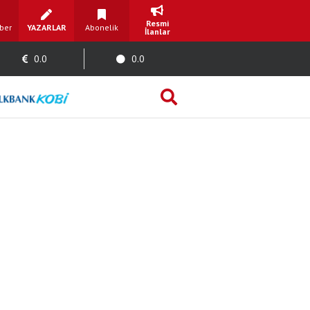
Resmi
ber
YAZARLAR
Abonelik
İlanlar
0.0
0.0