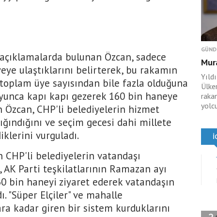
GÜND
 açıklamalarda bulunan Özcan, sadece
Mura
eye ulaştıklarını belirterek, bu rakamın
Yıld
toplam üye sayısından bile fazla olduğuna
Ülke
oyunca kapı kapı gezerek 160 bin haneye
raka
yolcu
n Özcan, CHP'li belediyelerin hizmet
ğındığını ve seçim gecesi dahi millete
klerini vurguladı.
 CHP'li belediyelerin vatandaşı
, AK Parti teşkilatlarının Ramazan ayı
0 bin haneyi ziyaret ederek vatandaşın
ı. "Süper Elçiler" ve mahalle
a kadar giren bir sistem kurduklarını