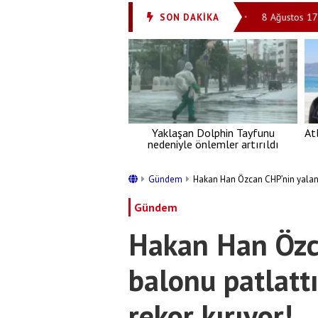
r!'
8 Ağustos 2026: Günün Ayet ve Hadisi
8 Ağustos 1725: Ebû
SON DAKİKA
•
•
Yaklaşan Dolphin Tayfunu
At
nedeniyle önlemler artırıldı
Gündem
Hakan Han Özcan CHP’nin yalan b
Gündem
Hakan Han Özc
balonu patlattı
rekor kırıyor!