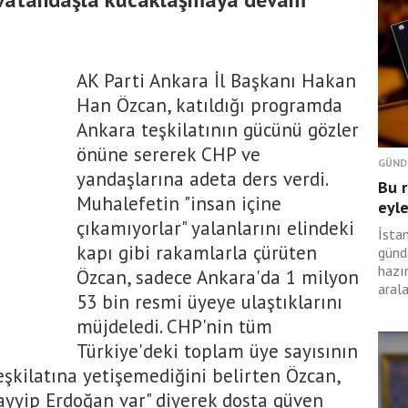
AK Parti Ankara İl Başkanı Hakan
Han Özcan, katıldığı programda
Ankara teşkilatının gücünü gözler
önüne sererek CHP ve
GÜND
yandaşlarına adeta ders verdi.
Bu r
Muhalefetin "insan içine
eyle
çıkamıyorlar" yalanlarını elindeki
İstan
kapı gibi rakamlarla çürüten
günd
hazır
Özcan, sadece Ankara'da 1 milyon
aral
53 bin resmi üyeye ulaştıklarını
müjdeledi. CHP'nin tüm
Türkiye'deki toplam üye sayısının
eşkilatına yetişemediğini belirten Özcan,
ayyip Erdoğan var" diyerek dosta güven