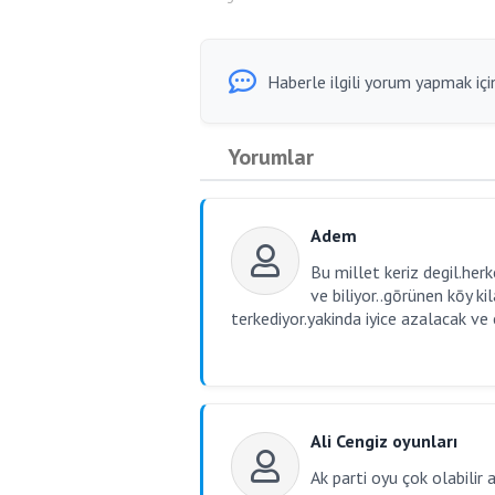
Haberle ilgili yorum yapmak için
Yorumlar
Adem
Bu millet keriz degil.her
ve biliyor..gōrünen kōy k
terkediyor.yakinda iyice azalacak ve
Ali Cengiz oyunları
Ak parti oyu çok olabili