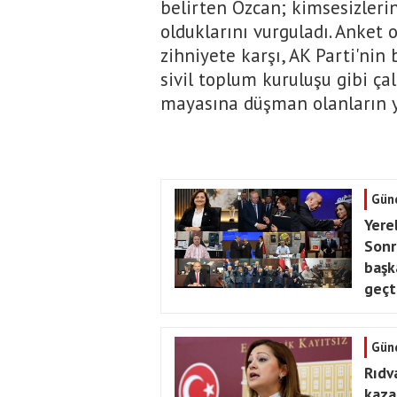
belirten Özcan; kimsesizlerin
olduklarını vurguladı. Anket 
zihniyete karşı, AK Parti'nin
sivil toplum kuruluşu gibi çal
mayasına düşman olanların yi
Gün
Yere
Sonr
başk
geçt
Gün
Rıdv
kaza