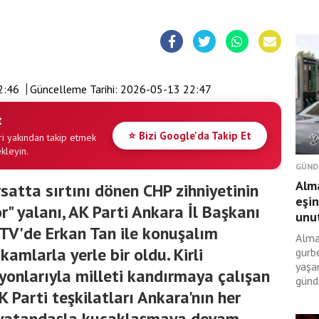
2:46
Güncelleme Tarihi:
2026-05-13 22:47
t
⭐ Bizi Google'da Takip Et
i yakından takip etmek
ekleyin.
GÜND
Alma
rsatta sırtını dönen CHP zihniyetinin
eşin
" yalanı, AK Parti Ankara İl Başkanı
unut
TV'de Erkan Tan ile konuşalım
Alma
amlarla yerle bir oldu. Kirli
gurbe
yaşan
syonlarıyla milleti kandırmaya çalışan
günd
 Parti teşkilatları Ankara'nın her
a vatandaşla kucaklaşmaya devam