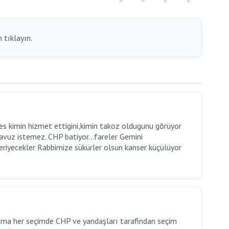
 tıklayın.
kes kimin hizmet ettigini,kimin takoz oldugunu gōrüyor
ilavuz istemez. CHP batiyor...fareler Gemini
 eriyecekler Rabbimize sükürler olsun kanser küçülüyor
r ama her seçimde CHP ve yandaşları tarafindan seçim