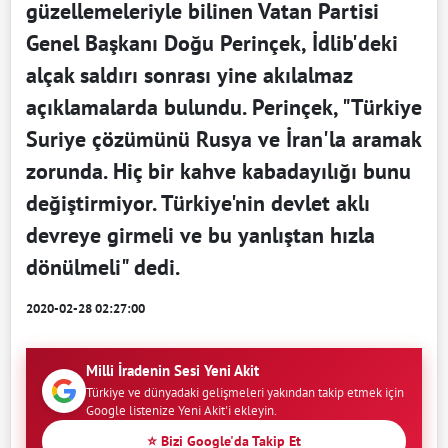
güzellemeleriyle bilinen Vatan Partisi
Genel Başkanı Doğu Perinçek, İdlib'deki
alçak saldırı sonrası yine akılalmaz
açıklamalarda bulundu. Perinçek, "Türkiye
Suriye çözümünü Rusya ve İran'la aramak
zorunda. Hiç bir kahve kabadayılığı bunu
değiştirmiyor. Türkiye'nin devlet aklı
devreye girmeli ve bu yanlıştan hızla
dönülmeli" dedi.
2020-02-28 02:27:00
Milli İradenin Sesi Yeni Akit
Türkiye ve dünyadaki gelişmeleri yakından takip etmek için
Google listenize Yeni Akit'i ekleyin.
⭐ Bizi Google'da Takip Et