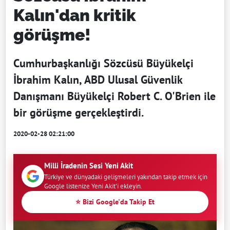
Kalın'dan kritik
görüşme!
Cumhurbaşkanlığı Sözcüsü Büyükelçi
İbrahim Kalın, ABD Ulusal Güvenlik
Danışmanı Büyükelçi Robert C. O'Brien ile
bir görüşme gerçekleştirdi.
2020-02-28 02:21:00
Milli İradenin Sesi Yeni Akit
Türkiye ve dünyadaki gelişmeleri yakından takip etmek için
Google listenize Yeni Akit'i ekleyin.
⭐ Bizi Google'da Takip Et