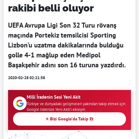
rakibi belli oluyor
UEFA Avrupa Ligi Son 32 Turu rövanş
maçında Portekiz temsilcisi Sporting
Lizbon’u uzatma dakikalarında bulduğu
golle 4-1 mağlup eden Medipol
Başakşehir adını son 16 turuna yazdırdı.
2020-02-28 02:21:58
Milli İradenin Sesi Yeni Akit
Türkiye ve dünyadaki gelişmeleri yakından takip etmek için
Google listenize Yeni Akit'i ekleyin.
⭐ Bizi Google'da Takip Et