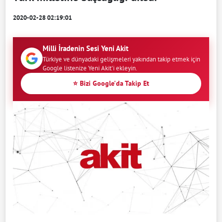
2020-02-28 02:19:01
Milli İradenin Sesi Yeni Akit
Türkiye ve dünyadaki gelişmeleri yakından takip etmek için
Google listenize Yeni Akit'i ekleyin.
⭐ Bizi Google'da Takip Et