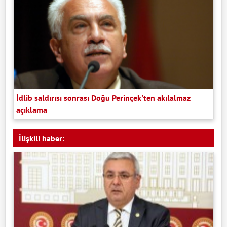
İdlib saldırısı sonrası Doğu Perinçek'ten akılalmaz
açıklama
İlişkili haber: