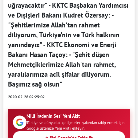
uğrayacaktır" - KKTC Başbakan Yardımcısı
ve Dışişleri Bakanı Kudret Özersay: -
"Şehitlerimize Allah'tan rahmet
diliyorum, Türkiye'nin ve Türk halkının
yanındayız" - KKTC Ekonomi ve Enerji
Bakanı Hasan Taçoy: - "Şehit düşen
Mehmetçiklerimize Allah'tan rahmet,
yaralılarımıza acil şifalar diliyorum.
Başımız sağ olsun"
2020-02-28 02:25:02
Milli İradenin Sesi Yeni Akit
Türkiye ve dünyadaki gelişmeleri yakından takip etmek için
Google listenize Yeni Akit'i ekleyin.
⭐ Bizi Google'da Takip Et