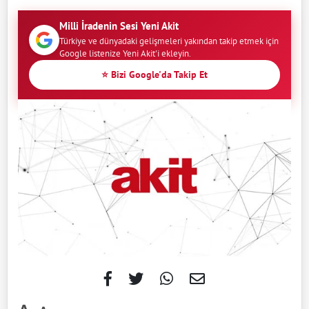
Milli İradenin Sesi Yeni Akit
Türkiye ve dünyadaki gelişmeleri yakından takip etmek için
Google listenize Yeni Akit'i ekleyin.
⭐ Bizi Google'da Takip Et