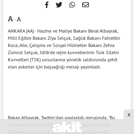
-
ANKARA (AA) - Hazine ve Maliye Bakanı Berat Albayrak,
Milli Eğitim Bakanı Ziya Selçuk, Sağlık Bakanı Fahrettin
Koca, Aile, Çalışma ve Sosyal Hizmetler Bakanı Zehra
Zümrüt Selçuk, İdlib'de rejim kuvvetlerinin Türk Silahlı
Kuvvetleri (TSK) unsurlarına yönelik saldırısında şehit
olan askerler için başsağlığı mesajı yayımladı.
x
Bakan Albayrak, Twitter'dan paylaştığı mesajında, "Bu
mübarek gecede aldığımız haberle ciğerimiz yandı.
Milletimizin başı sağ olsun. Rabb'im şehitlerimizin