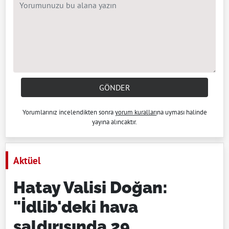
GÖNDER
Yorumlarınız incelendikten sonra
yorum kuralları
na uyması halinde
yayına alıncaktır.
Aktüel
Hatay Valisi Doğan:
"İdlib'deki hava
saldırısında 29