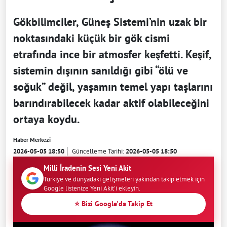
Gökbilimciler, Güneş Sistemi’nin uzak bir
noktasındaki küçük bir gök cismi
etrafında ince bir atmosfer keşfetti. Keşif,
sistemin dışının sanıldığı gibi “ölü ve
soğuk” değil, yaşamın temel yapı taşlarını
barındırabilecek kadar aktif olabileceğini
ortaya koydu.
Haber Merkezi
2026-05-05 18:50
Güncelleme Tarihi:
2026-05-05 18:50
Milli İradenin Sesi Yeni Akit
Türkiye ve dünyadaki gelişmeleri yakından takip etmek için
Google listenize Yeni Akit'i ekleyin.
⭐ Bizi Google'da Takip Et