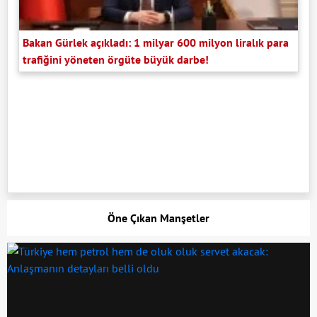
Bakan Gürlek açıkladı: 1 milyar 600 milyon liralık para
trafiğini yöneten örgüte büyük darbe!
Öne Çıkan Manşetler