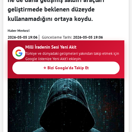
geliştirmede beklenen düzeyde
kullanamadığını ortaya koydu.
Haber Merkezi
2026-05-05 19:06
Güncelleme Tarihi:
2026-05-05 19:06
Milli İradenin Sesi Yeni Akit
Türkiye ve dünyadaki gelişmeleri yakından takip etmek için
Google listenize Yeni Akit'i ekleyin.
⭐ Bizi Google'da Takip Et