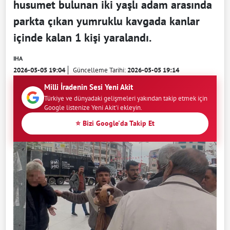
husumet bulunan iki yaşlı adam arasında
parkta çıkan yumruklu kavgada kanlar
içinde kalan 1 kişi yaralandı.
IHA
2026-05-05 19:04
Güncelleme Tarihi:
2026-05-05 19:14
Milli İradenin Sesi Yeni Akit
Türkiye ve dünyadaki gelişmeleri yakından takip etmek için
Google listenize Yeni Akit'i ekleyin.
⭐ Bizi Google'da Takip Et