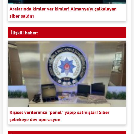
Aralarında kimler var kimler! Almanya'yı çalkalayan
siber saldırı
İlişkili haber:
Kişisel verilerimizi "panel" yapıp satmışlar! Siber
şebekeye dev operasyon