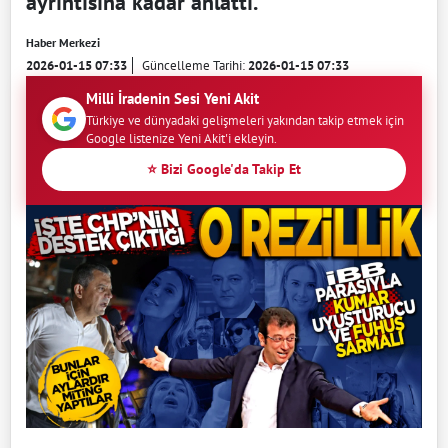
ayrıntısına kadar anlattı.
Haber Merkezi
2026-01-15 07:33
Güncelleme Tarihi:
2026-01-15 07:33
Milli İradenin Sesi Yeni Akit
Türkiye ve dünyadaki gelişmeleri yakından takip etmek için
Google listenize Yeni Akit'i ekleyin.
⭐ Bizi Google'da Takip Et