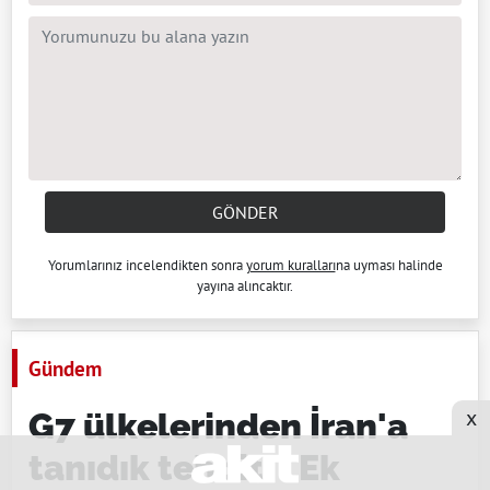
GÖNDER
Yorumlarınız incelendikten sonra
yorum kuralları
na uyması halinde
yayına alıncaktır.
Gündem
x
G7 ülkelerinden İran'a
tanıdık tehdit: "Ek