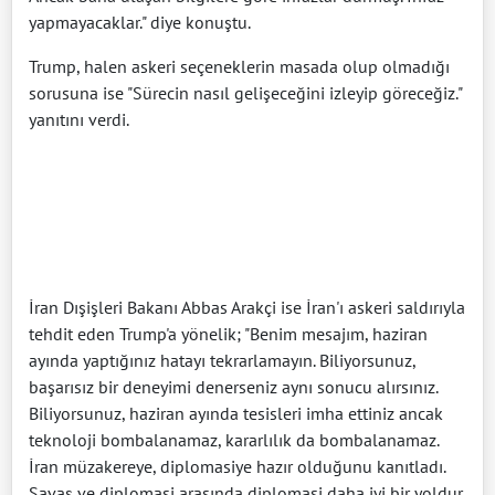
yapmayacaklar." diye konuştu.
Trump, halen askeri seçeneklerin masada olup olmadığı
sorusuna ise "Sürecin nasıl gelişeceğini izleyip göreceğiz."
yanıtını verdi.
İran Dışişleri Bakanı Abbas Arakçi ise İran'ı askeri saldırıyla
tehdit eden Trump'a yönelik; "Benim mesajım, haziran
ayında yaptığınız hatayı tekrarlamayın. Biliyorsunuz,
başarısız bir deneyimi denerseniz aynı sonucu alırsınız.
Biliyorsunuz, haziran ayında tesisleri imha ettiniz ancak
teknoloji bombalanamaz, kararlılık da bombalanamaz.
İran müzakereye, diplomasiye hazır olduğunu kanıtladı.
Savaş ve diplomasi arasında diplomasi daha iyi bir yoldur.