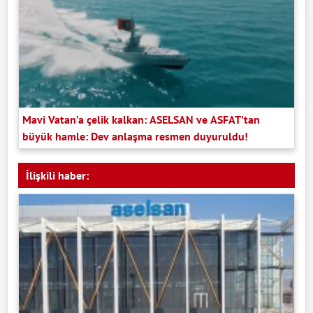
Mavi Vatan’a çelik kalkan: ASELSAN ve ASFAT’tan
büyük hamle: Dev anlaşma resmen duyuruldu!
İlişkili haber: