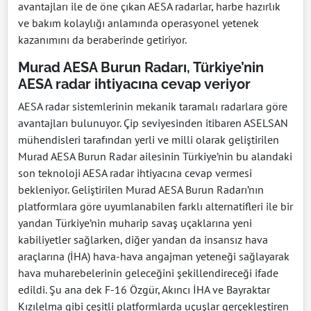
avantajları ile de öne çıkan AESA radarlar, harbe hazırlık
ve bakım kolaylığı anlamında operasyonel yetenek
kazanımını da beraberinde getiriyor.
Murad AESA Burun Radarı, Türkiye’nin
AESA radar ihtiyacına cevap veriyor
AESA radar sistemlerinin mekanik taramalı radarlara göre
avantajları bulunuyor. Çip seviyesinden itibaren ASELSAN
mühendisleri tarafından yerli ve milli olarak geliştirilen
Murad AESA Burun Radar ailesinin Türkiye’nin bu alandaki
son teknoloji AESA radar ihtiyacına cevap vermesi
bekleniyor. Geliştirilen Murad AESA Burun Radarı’nın
platformlara göre uyumlanabilen farklı alternatifleri ile bir
yandan Türkiye’nin muharip savaş uçaklarına yeni
kabiliyetler sağlarken, diğer yandan da insansız hava
araçlarına (İHA) hava-hava angajman yeteneği sağlayarak
hava muharebelerinin geleceğini şekillendireceği ifade
edildi. Şu ana dek F-16 Özgür, Akıncı İHA ve Bayraktar
Kızılelma gibi çeşitli platformlarda uçuşlar gerçekleştiren