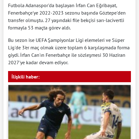
Futbola Adanaspor'da başlayan İrfan Can Eğribayat,
Fenerbahçe'ye 2022-2023 sezonu başında Göztepe'den
transfer olmuştu. 27 yaşındaki file bekçisi sarı-lacivertli
formayla 53 maçta görev aldı.
Bu sezon ise UEFA Şampiyonlar Ligi elemeleri ve Süper
Lig'de 3'er maç olmak üzere toplam 6 karşılaşmada forma
giydi. İrfan Can'ın Fenerbahçe ile sözleşmesi 30 Haziran
2027'ye kadar devam ediyor.
İlişkili haber: