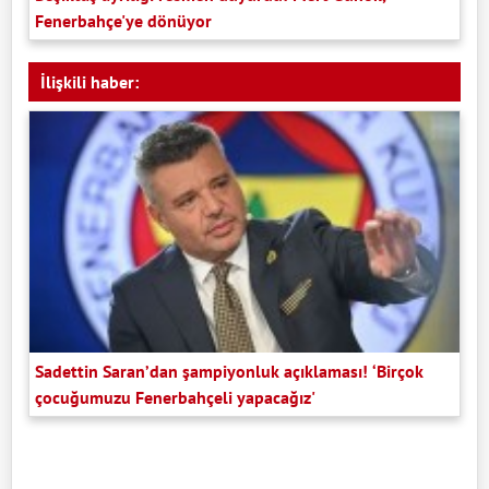
Fenerbahçe'ye dönüyor
İlişkili haber:
Sadettin Saran’dan şampiyonluk açıklaması! ‘Birçok
çocuğumuzu Fenerbahçeli yapacağız'