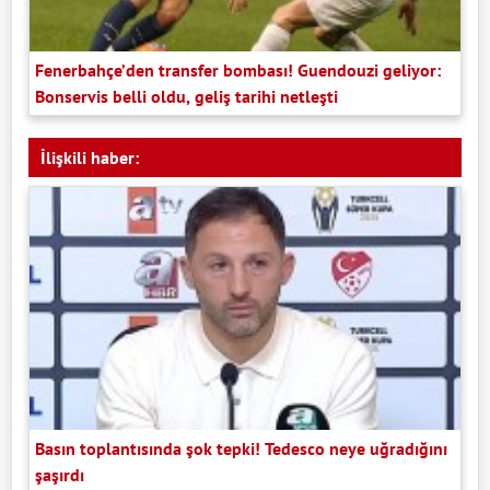
Fenerbahçe’den transfer bombası! Guendouzi geliyor:
Bonservis belli oldu, geliş tarihi netleşti
İlişkili haber:
Basın toplantısında şok tepki! Tedesco neye uğradığını
şaşırdı