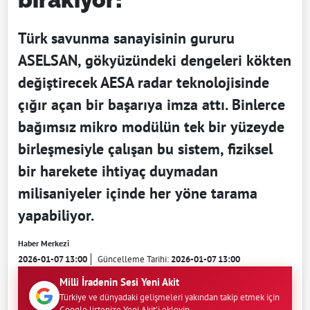
Türk savunma sanayisinin gururu
ASELSAN, gökyüzündeki dengeleri kökten
değiştirecek AESA radar teknolojisinde
çığır açan bir başarıya imza attı. Binlerce
bağımsız mikro modülün tek bir yüzeyde
birleşmesiyle çalışan bu sistem, fiziksel
bir harekete ihtiyaç duymadan
milisaniyeler içinde her yöne tarama
yapabiliyor.
Haber Merkezi
2026-01-07 13:00
Güncelleme Tarihi:
2026-01-07 13:00
Milli İradenin Sesi Yeni Akit
Türkiye ve dünyadaki gelişmeleri yakından takip etmek için
Google listenize Yeni Akit'i ekleyin.