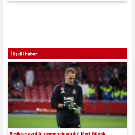
İlişkili haber:
Beşiktaş ayrılığı resmen duyurdu! Mert Günok,