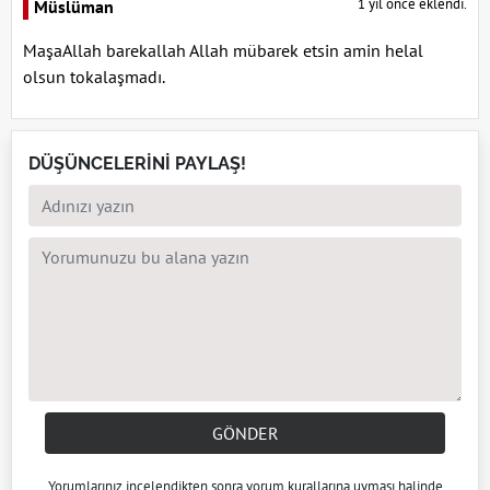
1 yıl önce eklendi.
Müslüman
MaşaAllah barekallah Allah mübarek etsin amin helal
olsun tokalaşmadı.
DÜŞÜNCELERİNİ PAYLAŞ!
GÖNDER
Yorumlarınız incelendikten sonra
yorum kuralları
na uyması halinde