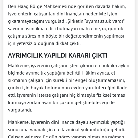
Den Haag Bölge Mahkemesi’nde görülen davada hâkim,
işverenlerin çalışanları dini inançları nedeniyle işten
çıkaramayacağını vurguladı. Şirketin “uyumsuzluk vardı”
savunmasını ikna edici bulmayan mahkeme, üç günlük
çalışma süresinin böyle bir değerlendirmenin yapılması
için yetersiz olduğuna dikkat çekti.
AYRIMCILIK YAPILDI KARARI ÇIKTI
Mahkeme, işverenin çalışanı işten çıkarırken hukuka aykırı
biçimde ayrımcılık yaptığını belirtti. Hâkim ayrıca, el
sıkmanın çalışan için sürekli bir engel oluşturmamasını,
çünkü işin büyük bölümünün evden yürütüleceğini ifade
etti. İşverenin isterse çalışanı hiç kimseyle fiziksel temas
kurmaya zorlamayan bir çözüm geliştirebileceği de
vurgulandı.
Mahkeme, işverenin dini inanca dayalı ayrımcılık yaptığı
sonucuna vararak şirkete tazminat yükümlülüğü getirdi.
Çalışan yalnızca üç gün görev yapmış olmasına rağmen,