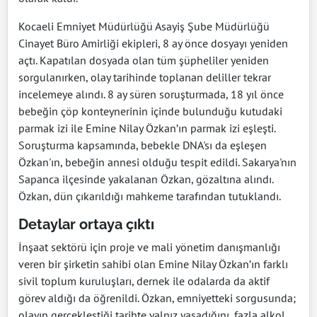
Kocaeli Emniyet Müdürlüğü Asayiş Şube Müdürlüğü
Cinayet Büro Amirliği ekipleri, 8 ay önce dosyayı yeniden
açtı. Kapatılan dosyada olan tüm şüpheliler yeniden
sorgulanırken, olay tarihinde toplanan deliller tekrar
incelemeye alındı. 8 ay süren soruşturmada, 18 yıl önce
bebeğin çöp konteynerinin içinde bulunduğu kutudaki
parmak izi ile Emine Nilay Özkan’ın parmak izi eşleşti.
Soruşturma kapsamında, bebekle DNA'sı da eşleşen
Özkan'ın, bebeğin annesi olduğu tespit edildi. Sakarya'nın
Sapanca ilçesinde yakalanan Özkan, gözaltına alındı.
Özkan, dün çıkarıldığı mahkeme tarafından tutuklandı.
Detaylar ortaya çıktı
İnşaat sektörü için proje ve mali yönetim danışmanlığı
veren bir şirketin sahibi olan Emine Nilay Özkan’ın farklı
sivil toplum kuruluşları, dernek ile odalarda da aktif
görev aldığı da öğrenildi. Özkan, emniyetteki sorgusunda;
olayın gerçekleştiği tarihte yalnız yaşadığını, fazla alkol