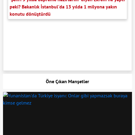
peki? Bakanlık İstanbul'da 13 yılda 1 milyona yakın
konutu dönüştürdü
Öne Çıkan Manşetler