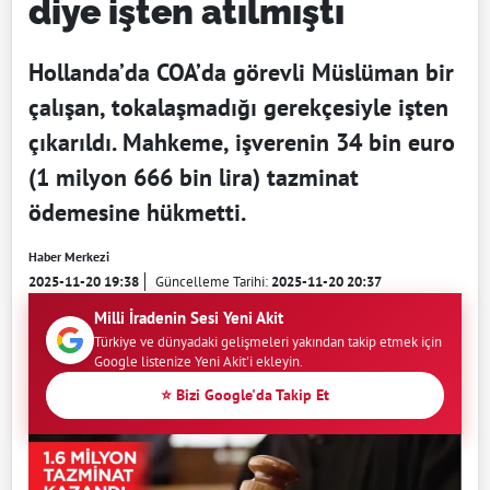
diye işten atılmıştı
Hollanda’da COA’da görevli Müslüman bir
çalışan, tokalaşmadığı gerekçesiyle işten
çıkarıldı. Mahkeme, işverenin 34 bin euro
(1 milyon 666 bin lira) tazminat
ödemesine hükmetti.
Haber Merkezi
2025-11-20 19:38
Güncelleme Tarihi:
2025-11-20 20:37
Milli İradenin Sesi Yeni Akit
Türkiye ve dünyadaki gelişmeleri yakından takip etmek için
Google listenize Yeni Akit'i ekleyin.
⭐ Bizi Google'da Takip Et