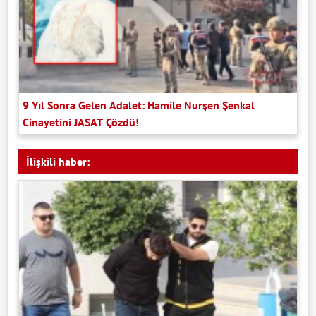
9 Yıl Sonra Gelen Adalet: Hamile Nurşen Şenkal
Cinayetini JASAT Çözdü!
İlişkili haber: