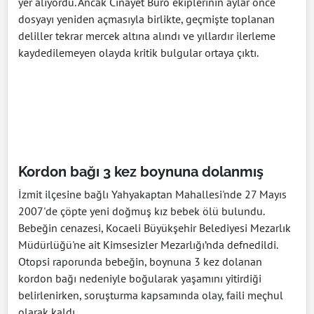
yer alıyordu. Ancak Cinayet Büro ekiplerinin aylar önce
dosyayı yeniden açmasıyla birlikte, geçmişte toplanan
deliller tekrar mercek altına alındı ve yıllardır ilerleme
kaydedilemeyen olayda kritik bulgular ortaya çıktı.
Kordon bağı 3 kez boynuna dolanmış
İzmit ilçesine bağlı Yahyakaptan Mahallesi'nde 27 Mayıs
2007'de çöpte yeni doğmuş kız bebek ölü bulundu.
Bebeğin cenazesi, Kocaeli Büyükşehir Belediyesi Mezarlık
Müdürlüğü'ne ait Kimsesizler Mezarlığı’nda defnedildi.
Otopsi raporunda bebeğin, boynuna 3 kez dolanan
kordon bağı nedeniyle boğularak yaşamını yitirdiği
belirlenirken, soruşturma kapsamında olay, faili meçhul
olarak kaldı.