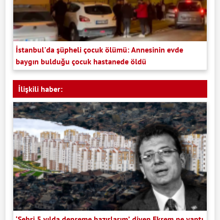
İstanbul'da şüpheli çocuk ölümü: Annesinin evde
baygın bulduğu çocuk hastanede öldü
İlişkili haber:
‘Şehri 5 yılda depreme hazırlarım’ diyen Ekrem ne yaptı