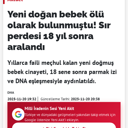
Yeni doğan bebek ölü
olarak bulunmuştu! Sır
perdesi 18 yıl sonra
aralandı
Yıllarca faili meçhul kalan yeni doğmuş
bebek cinayeti, 18 sene sonra parmak izi
ve DNA eşleşmesiyle aydınlatıldı.
DHA
2025-11-20 19:32
Güncelleme Tarihi:
2025-11-20 20:38
Milli İradenin Sesi Yeni Akit
Türkiye ve dünyadaki gelişmeleri yakından takip etmek için
Google listenize Yeni Akit'i ekleyin.