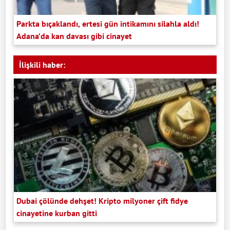
Parkta bıçaklandı, ertesi gün intikamını silahla aldı!
Adana’da kan davası gibi cinayet
İlişkili haber:
Dubai çölünde dehşet! Kripto milyoner çift fidye
cinayetine kurban gitti