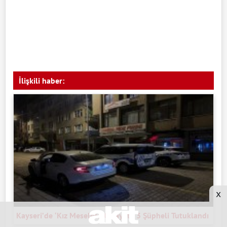
İlişkili haber:
x
Kayseri’de ‘Kız Meselesi’ Cinayeti: 3 Şüpheli Tutuklandı