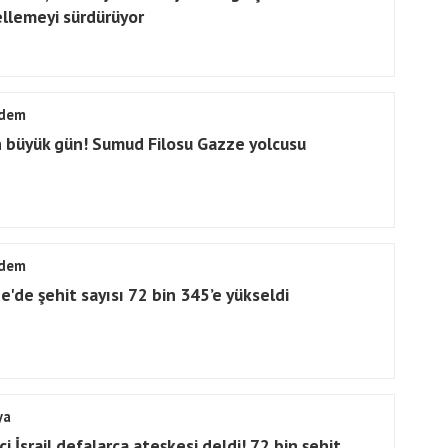
llemeyi sürdürüyor
dem
n büyük gün! Sumud Filosu Gazze yolcusu
dem
e'de şehit sayısı 72 bin 345’e yükseldi
ya
ci İsrail defalarca ateşkesi deldi! 72 bin şehit