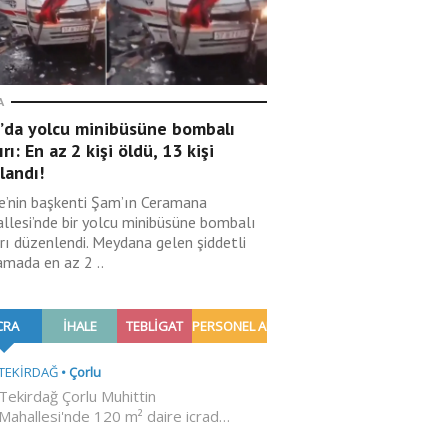
A
’da yolcu minibüsüne bombalı
ırı: En az 2 kişi öldü, 13 kişi
landı!
ye’nin başkenti Şam’ın Ceramana
llesi’nde bir yolcu minibüsüne bombalı
ırı düzenlendi. Meydana gelen şiddetli
amada en az 2 ..