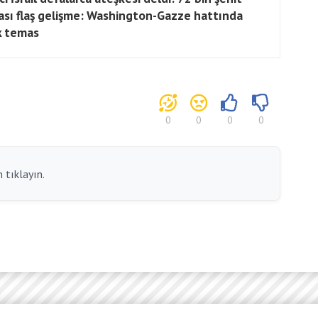
ası flaş gelişme: Washington-Gazze hattında
ik temas
0
0
0
0
 tıklayın.