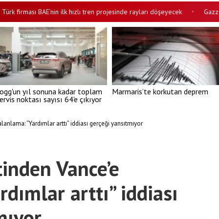
 firması BAE’nin ilk hızlı tren projesinde rayları döşeyecek
Gazze için
•
ogg'un yıl sonuna kadar toplam
Marmaris’te korkutan deprem
ervis noktası sayısı 64'e çıkıyor
nlama: “Yardımlar arttı” iddiası gerçeği yansıtmıyor
inden Vance’e
dımlar arttı” iddiası
mıyor