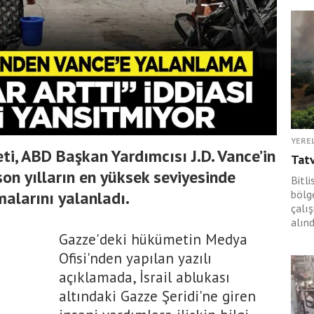
YERE
ti, ABD Başkan Yardımcısı J.D. Vance’in
Tat
“son yılların en yüksek seviyesinde
Bitli
alarını yalanladı.
bölge
çalı
alınd
Gazze'deki hükümetin Medya
Ofisi'nden yapılan yazılı
açıklamada, İsrail ablukası
altındaki Gazze Şeridi'ne giren