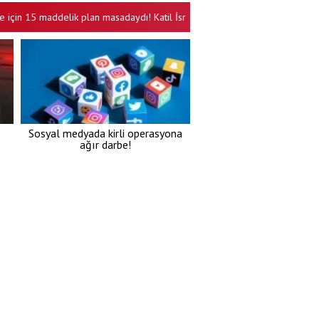
 15 maddelik plan masadaydı! Katil İsrail reddetti, karar ABD’ye iletildi
•
Sosyal medyada kirli operasyona
ağır darbe!