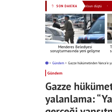
dı
Trump’tan İran mesajı! Tansiyon bir nebze olsun düştü
Türk
SON DAKİKA
•
•
Menderes Belediyesi
T
soruşturmasında yeni gelişme
s
Gündem
Gazze hükümetinden Vance’e yala
Gündem
Gazze hükümet
yalanlama: “Yar
gerçeği yansıt