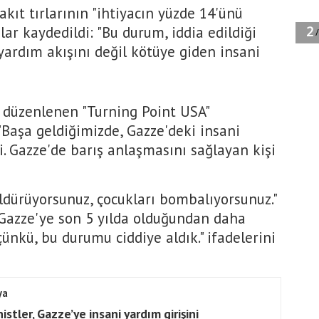
kıt tırlarının "ihtiyacın yüzde 14'ünü
ar kaydedildi: "Bu durum, iddia edildiği
yardım akışını değil kötüye giden insani
 düzenlenen "Turning Point USA"
"Başa geldiğimizde, Gazze'deki insani
 Gazze'de barış anlaşmasını sağlayan kişi
öldürüyorsunuz, çocukları bombalıyorsunuz."
 Gazze'ye son 5 yılda olduğundan daha
çünkü, bu durumu ciddiye aldık." ifadelerini
ya
istler, Gazze’ye insani yardım girişini