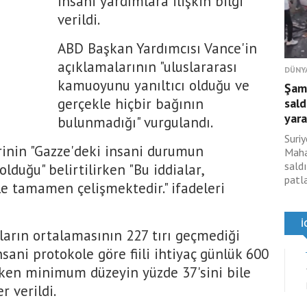
insani yardımlara ilişkin bilgi
verildi.
ABD Başkan Yardımcısı Vance'in
açıklamalarının "uluslararası
DÜNY
kamuoyunu yanıltıcı olduğu ve
Şam
gerçekle hiçbir bağının
sald
yara
bulunmadığı" vurgulandı.
Suri
rinin "Gazze'deki insani durumun
Maha
sald
lduğu" belirtilirken "Bu iddialar,
patl
e tamamen çelişmektedir." ifadeleri
ların ortalamasının 227 tırı geçmediği
nsani protokole göre fiili ihtiyaç günlük 600
reken minimum düzeyin yüzde 37'sini bile
r verildi.