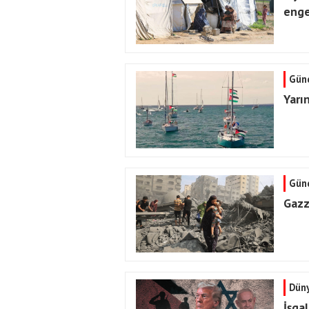
enge
Gün
Yarı
Gün
Gazz
Dün
İşgal