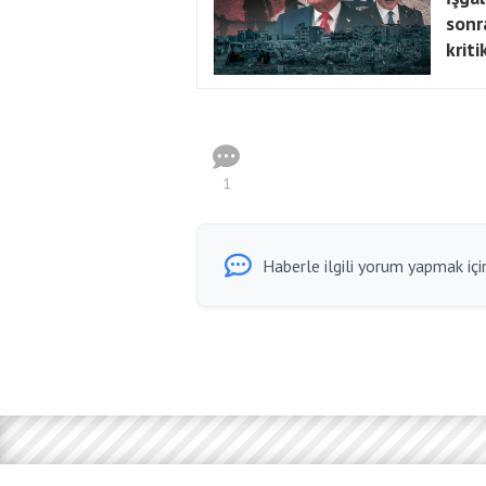
sonr
krit
1
Haberle ilgili yorum yapmak için