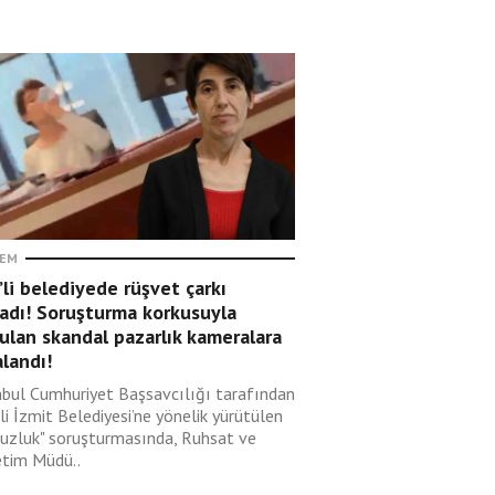
EM
li belediyede rüşvet çarkı
adı! Soruşturma korkusuyla
ulan skandal pazarlık kameralara
landı!
nbul Cumhuriyet Başsavcılığı tarafından
i İzmit Belediyesi’ne yönelik yürütülen
suzluk" soruşturmasında, Ruhsat ve
tim Müdü..