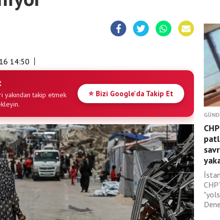
16 14:50
t
⭐ Bizi Google'da Takip Et
i yakından takip etmek
ekleyin.
GÜND
CHP’
patl
savr
yaka
İsta
CHP’l
"yol
Dene