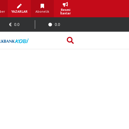
Resmi
ber
YAZARLAR
Abonelik
İlanlar
0.0
0.0