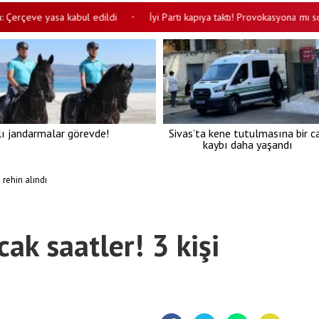
eve yasa kabul edildi
İyi Parti kapıya taktı! Provokasyona mı soyunac
•
lı jandarmalar görevde!
Sivas’ta kene tutulmasına bir c
kaybı daha yaşandı
 rehin alındı
cak saatler! 3 kişi