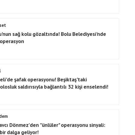
set
u'nun sağ kolu gözaltında! Bolu Belediyesi'nde
 operasyon
l
eli'de şafak operasyonu! Beşiktaş'taki
losluk saldırısıyla bağlantılı 32 kişi enselendi!
dem
avcı Dönmez’den "ünlüler" operasyonu sinyali:
bir dalga geliyor!