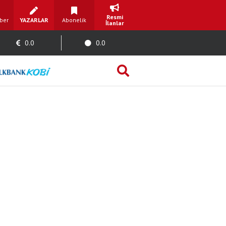
Resmi
ber
YAZARLAR
Abonelik
İlanlar
0.0
0.0