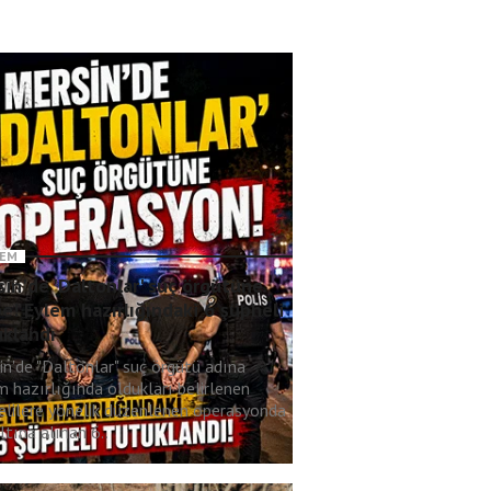
EM
in'de 'Daltonlar' suç örgütüne
e! Eylem hazırlığındaki 6 şüpheli
uklandı
in'de "Daltonlar" suç örgütü adına
m hazırlığında oldukları belirlenen
elilere yönelik düzenlenen operasyonda
tına alınan 6..