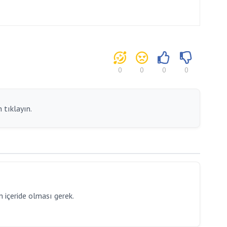
0
0
0
0
 tıklayın.
 içeride olması gerek.