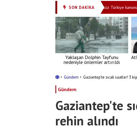
sarsıldı 100 yıllık algı 7 Ekim’de yıkıldı
Terörsüz Türkiye kanunu: Çerç
SON DAKİKA
•
Yaklaşan Dolphin Tayfunu
At
nedeniyle önlemler artırıldı
Gündem
Gaziantep'te sıcak saatler! 3 kişi
Gündem
Gaziantep'te sı
rehin alındı