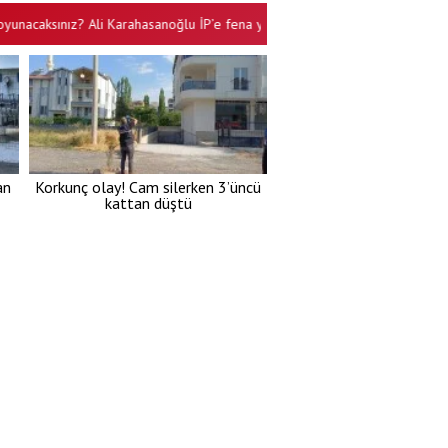
aksınız? Ali Karahasanoğlu İP’e fena yüklendi
Amerika hep şişirilmiş 
•
an
Korkunç olay! Cam silerken 3’üncü
kattan düştü