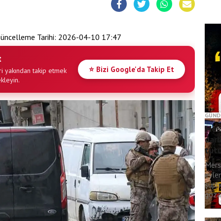
üncelleme Tarihi:
2026-04-10 17:47
t
⭐ Bizi Google'da Takip Et
i yakından takip etmek
ekleyin.
GÜND
Mers
darb
tut
Mers
eyle
şüph
gözal