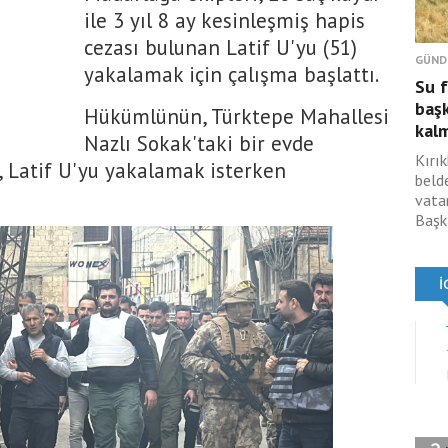
ile 3 yıl 8 ay kesinleşmiş hapis
cezası bulunan Latif U'yu (51)
GÜND
yakalamak için çalışma başlattı.
Su 
başk
Hükümlünün, Türktepe Mahallesi
kal
Nazlı Sokak'taki bir evde
Kırık
, Latif U'yu yakalamak isterken
beld
vata
Başka