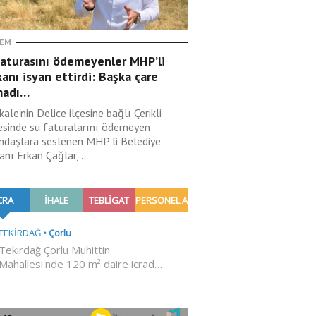
EM
faturasını ödemeyenler MHP’li
anı isyan ettirdi: Başka çare
madı…
kale'nin Delice ilçesine bağlı Çerikli
esinde su faturalarını ödemeyen
ndaşlara seslenen MHP'li Belediye
nı Erkan Çağlar, ..