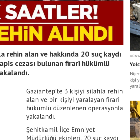
hla rehin alan ve hakkında 20 suç kaydı
DÜNY
 hapis cezası bulunan firari hükümlü
Yolc
akalandı.
Nije
kişi 
yaral
Gaziantep'te 3 kişiyi silahla rehin
alan ve bir kişiyi yaralayan firari
hükümlü düzenlenen operasyonla
yakalandı.
Şehitkamil İlçe Emniyet
Müdürlüğü ekipleri, 20 suç kaydı