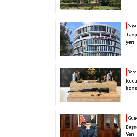
Siya
Tanj
yeni
Yere
Koca
konso
Gün
Başs
Yeni 