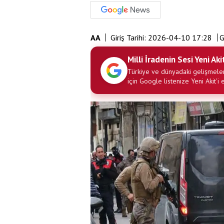
AA
Giriş Tarihi:
2026-04-10 17:28
G
Milli İradenin Sesi Yeni Aki
Türkiye ve dünyadaki gelişmeler
için Google listenize Yeni Akit'i 