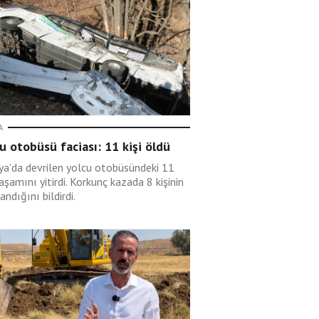
A
u otobüsü faciası: 11 kişi öldü
rya'da devrilen yolcu otobüsündeki 11
yaşamını yitirdi. Korkunç kazada 8 kişinin
andığını bildirdi.