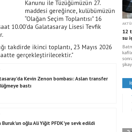
Kanunu ile Tüzüğümüzün 27.
maddesi gereğince, kulübümüzün
“Olağan Seçim Toplantısı” 16
AKTÜ
at 10.00’da Galatasaray Lisesi Tevfik
12 t
r.
su i
ğı takdirde ikinci toplantı, 23 Mayıs 2026
Batm
kafil
atte gerçekleştirilecektir."
sonra
şikay
tasaray'da Kevin Zenon bombası: Aslan transfer
 düğmeye bastı
 Buruk'un oğlu Ali Yiğit PFDK'ye sevk edildi