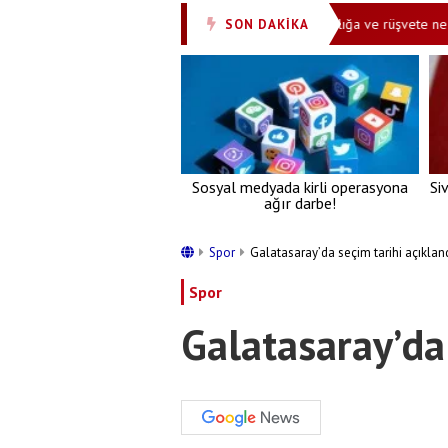
dır
Çiçek’in rezilliğine montaj kılıfı: Ahlaksızlığa ve rüşvete ne uydurac
SON DAKİKA
•
Sosyal medyada kirli operasyona
Si
ağır darbe!
Spor
Galatasaray’da seçim tarihi açıklan
Spor
Galatasaray’da 