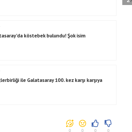
tasaray'da köstebek bulundu! Şok isim
erbirliği ile Galatasaray 100. kez karşı karşıya
0
0
0
0