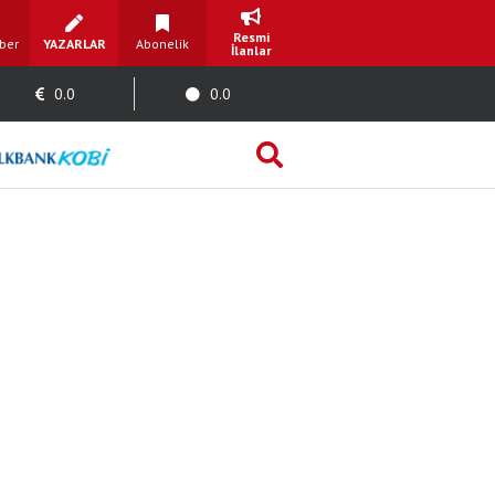
Resmi
ber
YAZARLAR
Abonelik
İlanlar
0.0
0.0