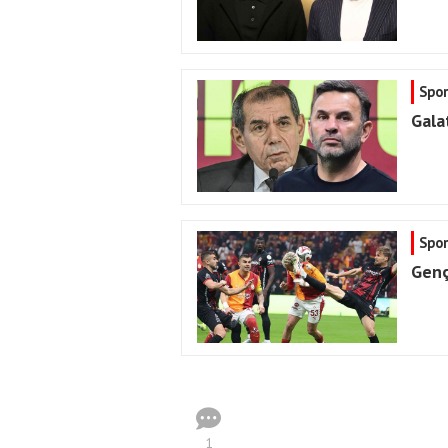
Spor
Gala
Spor
Gençl
1