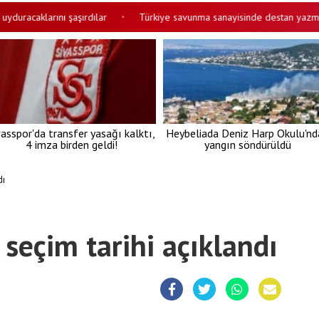
aklarını şaşırdılar
Türkiye savunma sanayisinde destan yazmaya devam
•
vasspor'da transfer yasağı kalktı,
Heybeliada Deniz Harp Okulu'nd
4 imza birden geldi!
yangın söndürüldü
dı
seçim tarihi açıklandı