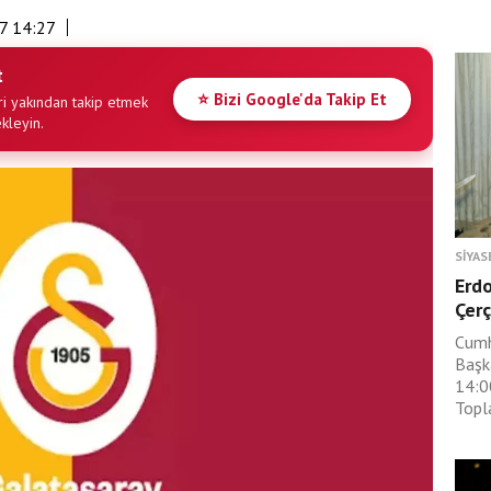
7 14:27
t
⭐ Bizi Google'da Takip Et
i yakından takip etmek
ekleyin.
SIYAS
Erdo
Çerç
Cumh
Başk
14:0
Topla