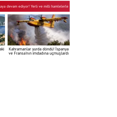
 ediyor! Yerli ve milli hamlelerle küresel güçlerin kabusu olduk!
•
aki
Kahramanlar yurda döndü! İspanya
ve Fransa'nın imdadına uçmuşlardı