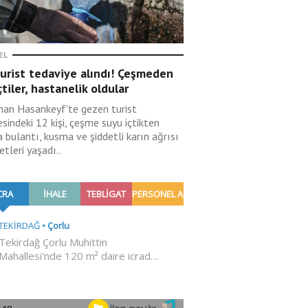
EL
urist tedaviye alındı! Çeşmeden
çtiler, hastanelik oldular
an Hasankeyf'te gezen turist
esindeki 12 kişi, çeşme suyu içtikten
 bulantı, kusma ve şiddetli karın ağrısı
etleri yaşadı..