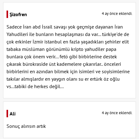
4 ay önce eklendi.
Şizofren
Sadece İran abd İsrail savaşı yok geçmişe dayanan İran
Yahudileri ile bunların hesaplaşması da var... türkiye'de de
çok erkinler İzmir istanbul en fazla yaşadıkları şehirler elit
tabaka müslüman görünümlü kripto yahudiler papa
bunlara çok önem verir... fetö gibi birbirlerine destek
çıkarak bürokraside üst kademelere çıkarırlar.. önceleri
birbirlerini en azından bilmek için isimleri ve soyisimlerine
takılar almışlardır en yaygın olanı su er ertürk öz oğlu
vs...tabiki de herkes değil...
4 ay önce eklendi.
Ali
Sonuç alınsın artık