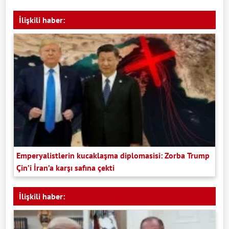
İlişkili haber:
Emperyalistlerin kucaklaşma diplomasisi: Zorba Trump
Çin’i İran’a karşı safına çekti
İlişkili haber: