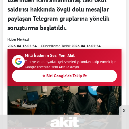
üzerinden Kahramanmaraş'taki okul
saldırısı hakkında övgü dolu mesajlar
paylaşan Telegram gruplarına yönelik
soruşturma başlatıldı.
Haber Merkezi
2026-04-16 05:54
Güncelleme Tarihi:
2026-04-16 05:54
Milli İradenin Sesi Yeni Akit
Türkiye ve dünyadaki gelişmeleri yakından takip etmek için
Google listenize Yeni Akit'i ekleyin.
⭐ Bizi Google'da Takip Et
x