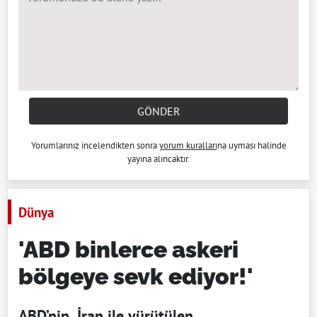
GÖNDER
Yorumlarınız incelendikten sonra
yorum kuralları
na uyması halinde
yayına alıncaktır.
Dünya
'ABD binlerce askeri
bölgeye sevk ediyor!'
ABD’nin, İran ile yürütülen