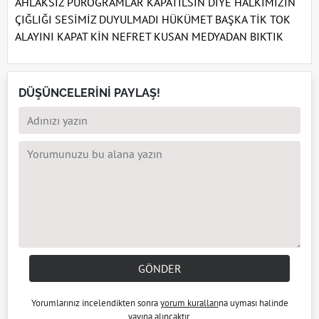
AHLAKSIZ PUROGRAMLAR KAPATILSIN DİYE HALKIMIZIN
ÇIĞLIĞI SESİMİZ DUYULMADI HÜKÜMET BAŞKA TİK TOK
ALAYINI KAPAT KİN NEFRET KUSAN MEDYADAN BIKTIK
DÜŞÜNCELERİNİ PAYLAŞ!
GÖNDER
Yorumlarınız incelendikten sonra
yorum kuralları
na uyması halinde
yayına alıncaktır.