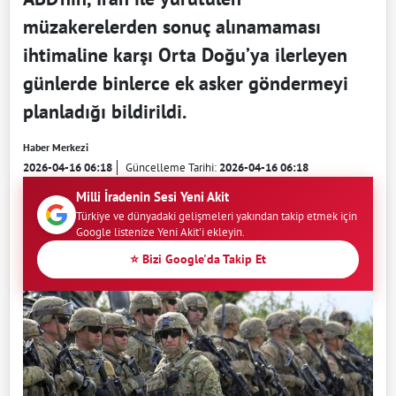
müzakerelerden sonuç alınamaması
ihtimaline karşı Orta Doğu’ya ilerleyen
günlerde binlerce ek asker göndermeyi
planladığı bildirildi.
Haber Merkezi
2026-04-16 06:18
Güncelleme Tarihi:
2026-04-16 06:18
Milli İradenin Sesi Yeni Akit
Türkiye ve dünyadaki gelişmeleri yakından takip etmek için
Google listenize Yeni Akit'i ekleyin.
⭐ Bizi Google'da Takip Et