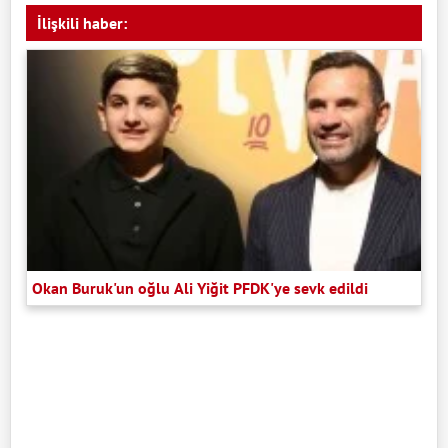
İlişkili haber:
Okan Buruk'un oğlu Ali Yiğit PFDK'ye sevk edildi