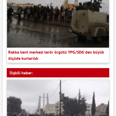
Rakka kent merkezi terör örgütü YPG/SDG'den büyük
ölçüde kurtarıldı
İlişkili haber: