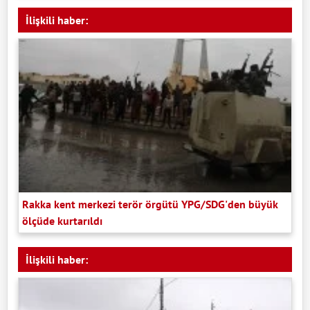
İlişkili haber:
Rakka kent merkezi terör örgütü YPG/SDG'den büyük
ölçüde kurtarıldı
İlişkili haber: