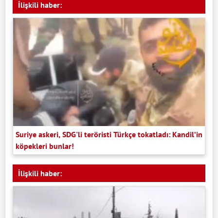
İlişkili haber:
Suriye askeri, SDG'li teröristi Türkçe tokatladı: Kandil’in
köpekleri bunlar!
İlişkili haber: