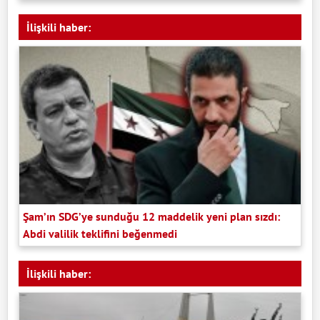
İlişkili haber:
Şam’ın SDG’ye sunduğu 12 maddelik yeni plan sızdı:
Abdi valilik teklifini beğenmedi
İlişkili haber: