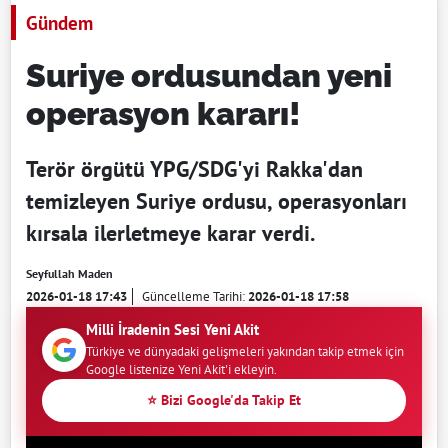
Gündem
Suriye ordusundan yeni
operasyon kararı!
Terör örgütü YPG/SDG'yi Rakka'dan
temizleyen Suriye ordusu, operasyonları
kırsala ilerletmeye karar verdi.
Seyfullah Maden
2026-01-18 17:43
Güncelleme Tarihi:
2026-01-18 17:58
Milli İradenin Sesi Yeni Akit
Türkiye ve dünyadaki gelişmeleri yakından takip etmek için
Google listenize Yeni Akit'i ekleyin.
⭐ Bizi Google'da Takip Et