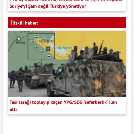
Suriye’yi Şam değil Türkiye yönetiyor
İlişkili haber:
Tası tarağı toplayıp kaçan YPG/SDG 'seferberlik' ilan
etti