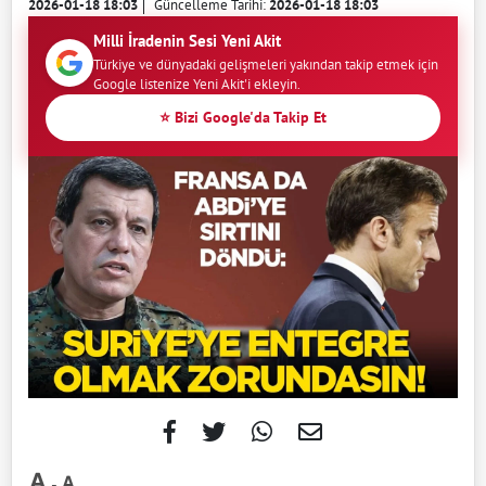
2026-01-18 18:03
Güncelleme Tarihi:
2026-01-18 18:03
Milli İradenin Sesi Yeni Akit
Türkiye ve dünyadaki gelişmeleri yakından takip etmek için
Google listenize Yeni Akit'i ekleyin.
⭐ Bizi Google'da Takip Et
-