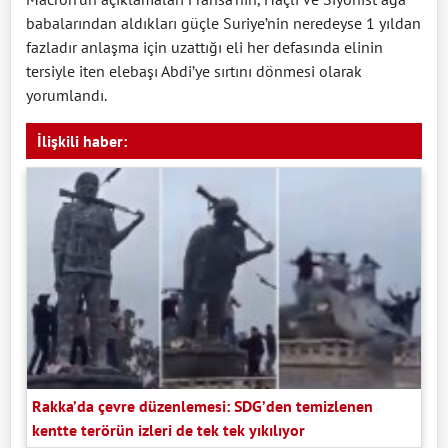
babalarından aldıkları güçle Suriye’nin neredeyse 1 yıldan
fazladır anlaşma için uzattığı eli her defasında elinin
tersiyle iten elebaşı Abdi’ye sırtını dönmesi olarak
yorumlandı.
İlişkili haber:
Rakka’da çevre düzenlemesi: SDG’den temizlenen
kentte terörün izleri de tek tek yıkılıyor