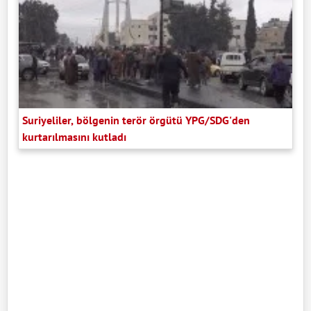
Suriyeliler, bölgenin terör örgütü YPG/SDG'den
kurtarılmasını kutladı