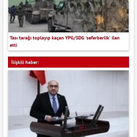
Tası tarağı toplayıp kaçan YPG/SDG 'seferberlik' ilan
etti
İlişkili haber: