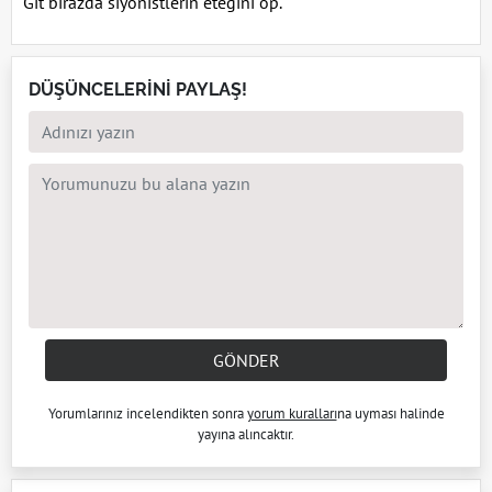
Git birazda siyonistlerin eteğini öp.
DÜŞÜNCELERİNİ PAYLAŞ!
GÖNDER
Yorumlarınız incelendikten sonra
yorum kuralları
na uyması halinde
yayına alıncaktır.