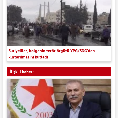
Suriyeliler, bölgenin terör örgütü YPG/SDG'den
kurtarılmasını kutladı
İlişkili haber: