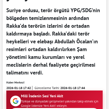
Suriye ordusu, terör örgütü YPG/SDG'nin
bölgeden temizlenmesinin ardından
Rakka’da terörün izlerini de ortadan
kaldırmaya başladı. Rakka’daki terör
heykelleri ve elebaşı Abdullah Öcalan’ın
resimleri ortadan kaldırılırken Şam
yönetimi kamu kurumları ve yerel
meclislerin derhal faaliyete geçirilmesi
talimatını verdi.
Haber Merkezi
2026-01-18 17:42
Güncelleme Tarihi:
2026-01-18 17:44
Milli İradenin Sesi Yeni Akit
Türkiye ve dünyadaki gelişmeleri yakından takip etmek için
Google listenize Yeni Akit'i ekleyin.