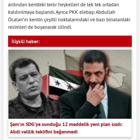
ardından kentteki terör heykelleri de tek tek ortadan
kaldırılmaya başlandı. Ayrıca PKK elebaşı Abdullah
Öcalan’ın kentin çeşitli noktalarındaki ve bazı binalardaki
resimleri de boyanarak silindi.
İlişkili haber:
Şam’ın SDG’ye sunduğu 12 maddelik yeni plan sızdı:
Abdi valilik teklifini beğenmedi