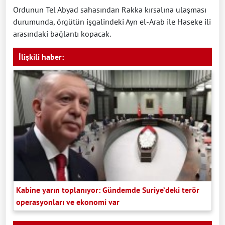
Ordunun Tel Abyad sahasından Rakka kırsalına ulaşması
durumunda, örgütün işgalindeki Ayn el-Arab ile Haseke ili
arasındaki bağlantı kopacak.
İlişkili haber:
Kabine yarın toplanıyor: Gündemde Suriye’deki terör
operasyonları ve ekonomi var