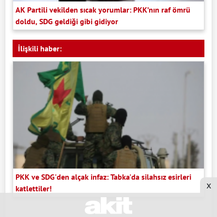
AK Partili vekilden sıcak yorumlar: PKK’nın raf ömrü
doldu, SDG geldiği gibi gidiyor
İlişkili haber:
PKK ve SDG'den alçak infaz: Tabka'da silahsız esirleri
x
katlettiler!