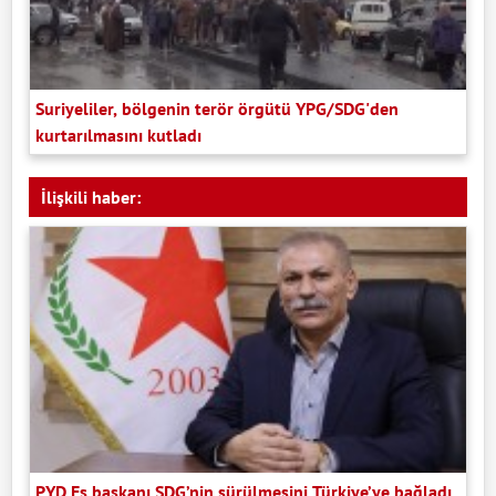
Suriyeliler, bölgenin terör örgütü YPG/SDG'den
kurtarılmasını kutladı
İlişkili haber:
PYD Eş başkanı SDG’nin sürülmesini Türkiye’ye bağladı