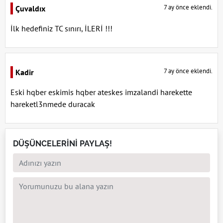
7 ay önce eklendi.
Çuvaldıx
İlk hedefiniz TC sınırı, İLERİ !!!
7 ay önce eklendi.
Kadir
Eski hqber eskimis hqber ateskes imzalandi harekette
hareketl3nmede duracak
DÜŞÜNCELERİNİ PAYLAŞ!