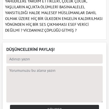
YAHUDİLERE YARDIM ETTİKLERİ, ÇOLUK ÇOCUK,
YAŞLILARIN AÇLIKTA ÖLÜMLERİ BASINA ALELEL
YANSITILDIĞI HALDE MALESEF MÜSLÜMANLAR DAHİL
OLMAK ÜZERE HİÇ BİR ÜLKEDEN ENGELİN KALDIRILMASI
YÖNÜNDEN HİÇ BİR SES ÇIKMAMASI ESEF VERİCİ
DEĞİLMİ ? VİCDANINIZ ÇÖPLÜĞÜ GİTMİŞ ?
DÜŞÜNCELERİNİ PAYLAŞ!