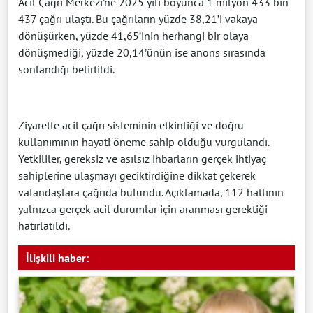
Acil Çağrı Merkezi’ne 2025 yılı boyunca 1 milyon 433 bin
437 çağrı ulaştı. Bu çağrıların yüzde 38,21’i vakaya
dönüşürken, yüzde 41,65’inin herhangi bir olaya
dönüşmediği, yüzde 20,14’ünün ise anons sırasında
sonlandığı belirtildi.
Ziyarette acil çağrı sisteminin etkinliği ve doğru
kullanımının hayati öneme sahip olduğu vurgulandı.
Yetkililer, gereksiz ve asılsız ihbarların gerçek ihtiyaç
sahiplerine ulaşmayı geciktirdiğine dikkat çekerek
vatandaşlara çağrıda bulundu. Açıklamada, 112 hattının
yalnızca gerçek acil durumlar için aranması gerektiği
hatırlatıldı.
İlişkili haber: