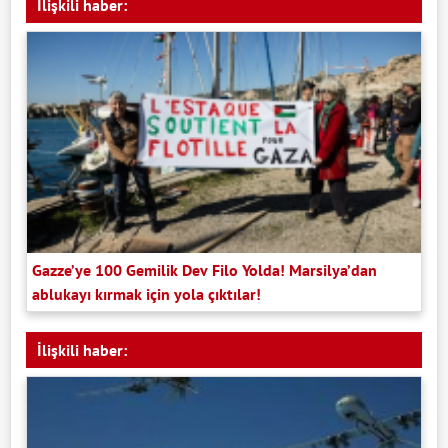
İlişkili haber:
Gazze’ye 100 Gemilik Dev Filo Yolda! Marsilya’dan
ablukayı kırmak için yola çıktılar!
İlişkili haber: