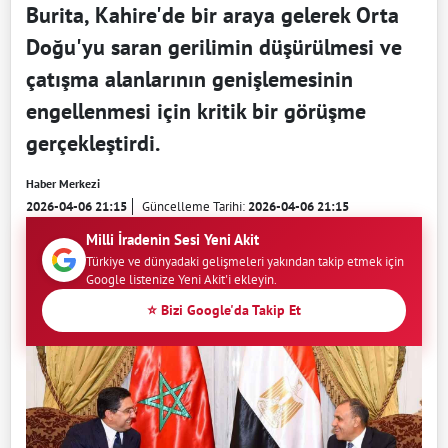
Burita, Kahire'de bir araya gelerek Orta
Doğu'yu saran gerilimin düşürülmesi ve
çatışma alanlarının genişlemesinin
engellenmesi için kritik bir görüşme
gerçekleştirdi.
Haber Merkezi
2026-04-06 21:15
Güncelleme Tarihi:
2026-04-06 21:15
Milli İradenin Sesi Yeni Akit
Türkiye ve dünyadaki gelişmeleri yakından takip etmek için
Google listenize Yeni Akit'i ekleyin.
⭐ Bizi Google'da Takip Et