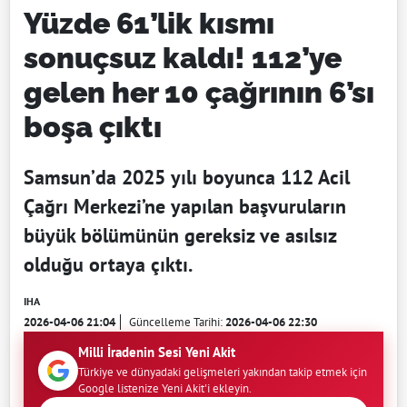
Yüzde 61’lik kısmı
sonuçsuz kaldı! 112’ye
gelen her 10 çağrının 6’sı
boşa çıktı
Samsun’da 2025 yılı boyunca 112 Acil
Çağrı Merkezi’ne yapılan başvuruların
büyük bölümünün gereksiz ve asılsız
olduğu ortaya çıktı.
IHA
2026-04-06 21:04
Güncelleme Tarihi:
2026-04-06 22:30
Milli İradenin Sesi Yeni Akit
Türkiye ve dünyadaki gelişmeleri yakından takip etmek için
Google listenize Yeni Akit'i ekleyin.