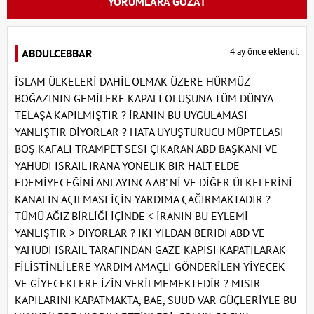
YORUMLARA GÖZAT
4 ay önce eklendi.
ABDULCEBBAR
İSLAM ÜLKELERİ DAHİL OLMAK ÜZERE HÜRMÜZ
BOĞAZININ GEMİLERE KAPALI OLUŞUNA TÜM DÜNYA
TELAŞA KAPILMIŞTIR ? İRANIN BU UYGULAMASI
YANLIŞTIR DİYORLAR ? HATA UYUŞTURUCU MÜPTELASI
BOŞ KAFALI TRAMPET SESİ ÇIKARAN ABD BAŞKANI VE
YAHUDİ İSRAİL İRANA YÖNELİK BİR HALT ELDE
EDEMİYECEĞİNİ ANLAYINCA AB' Nİ VE DİĞER ÜLKELERİNİ
KANALIN AÇILMASI İÇİN YARDIMA ÇAĞIRMAKTADIR ?
TÜMÜ AĞIZ BİRLİĞİ İÇİNDE < İRANIN BU EYLEMİ
YANLIŞTIR > DİYORLAR ? İKİ YILDAN BERİDİ ABD VE
YAHUDİ İSRAİL TARAFINDAN GAZE KAPISI KAPATILARAK
FİLİSTİNLİLERE YARDIM AMAÇLI GÖNDERİLEN YİYECEK
VE GİYECEKLERE İZİN VERİLMEMEKTEDİR ? MISIR
KAPILARINI KAPATMAKTA, BAE, SUUD VAR GÜÇLERİYLE BU