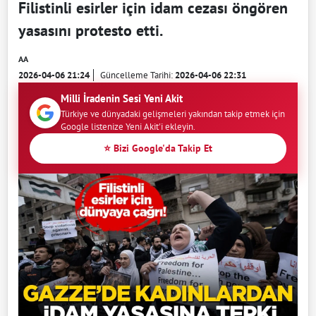
Filistinli esirler için idam cezası öngören
yasasını protesto etti.
AA
2026-04-06 21:24
Güncelleme Tarihi:
2026-04-06 22:31
Milli İradenin Sesi Yeni Akit
Türkiye ve dünyadaki gelişmeleri yakından takip etmek için
Google listenize Yeni Akit'i ekleyin.
⭐ Bizi Google'da Takip Et