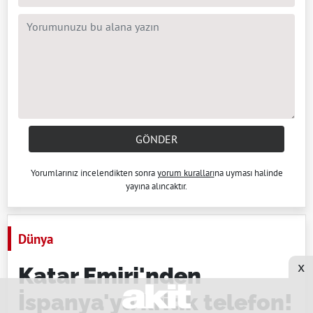
GÖNDER
Yorumlarınız incelendikten sonra
yorum kuralları
na uyması halinde
yayına alıncaktır.
Dünya
x
Katar Emiri'nden
İspanya'ya kritik telefon!