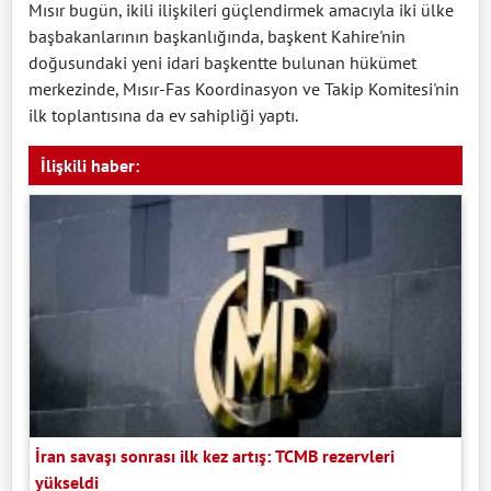
Mısır bugün, ikili ilişkileri güçlendirmek amacıyla iki ülke
başbakanlarının başkanlığında, başkent Kahire'nin
doğusundaki yeni idari başkentte bulunan hükümet
merkezinde, Mısır-Fas Koordinasyon ve Takip Komitesi'nin
ilk toplantısına da ev sahipliği yaptı.
İlişkili haber:
İran savaşı sonrası ilk kez artış: TCMB rezervleri
yükseldi