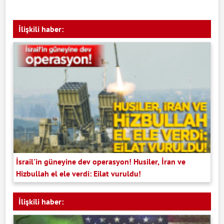
İlişkili haber:
İsrail'in güneyine dev operasyon! Husiler, İran ve
Hizbullah el ele verdi: Eilat vuruldu!
İlişkili haber: