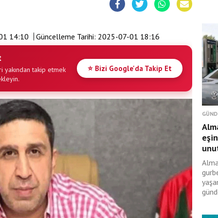
01 14:10
Güncelleme Tarihi:
2025-07-01 18:16
t
⭐ Bizi Google'da Takip Et
i yakından takip etmek
ekleyin.
GÜND
Alma
eşin
unut
Alma
gurbe
yaşan
günd