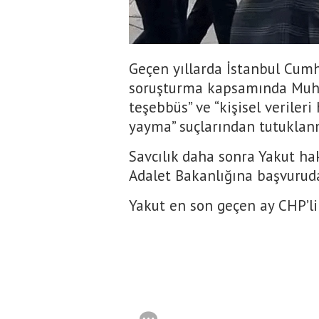
Geçen yıllarda İstanbul Cumh
soruşturma kapsamında Muha
teşebbüs” ve “kişisel veriler
yayma” suçlarından tutuklanm
Savcılık daha sonra Yakut hak
Adalet Bakanlığına başvurud
Yakut en son geçen ay CHP’li