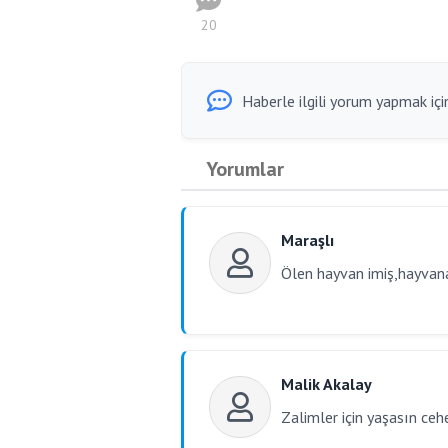
20
Haberle ilgili yorum yapmak için
Yorumlar
Maraşlı
Ölen hayvan imiş,hayvana
Malik Akalay
Zalimler için yaşasın ce