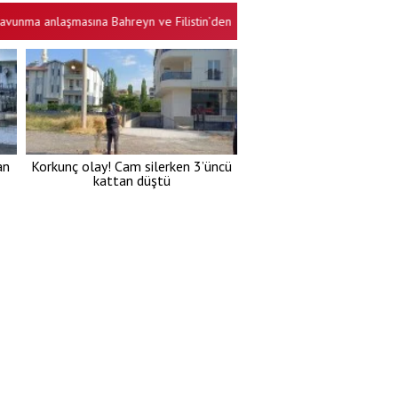
anlaşmasına Bahreyn ve Filistin’den destek
Şehir, Yeni Partili başk
•
an
Korkunç olay! Cam silerken 3’üncü
kattan düştü