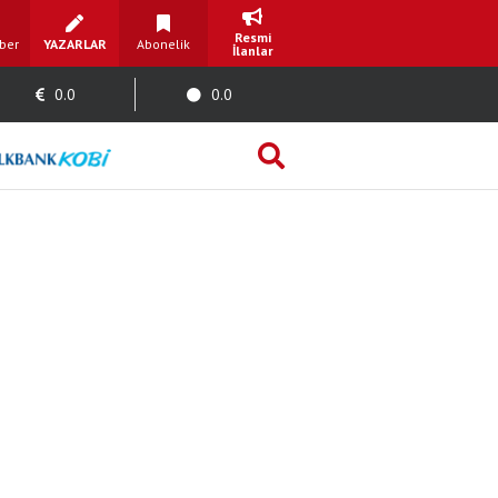
Resmi
ber
YAZARLAR
Abonelik
İlanlar
0.0
0.0