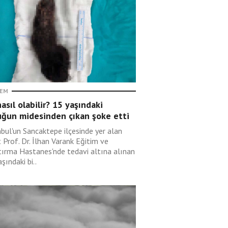
EM
asıl olabilir? 15 yaşındaki
uğun midesinden çıkan şoke etti
nbul'un Sancaktepe ilçesinde yer alan
 Prof. Dr. İlhan Varank Eğitim ve
tırma Hastanes'nde tedavi altına alınan
şındaki bi..