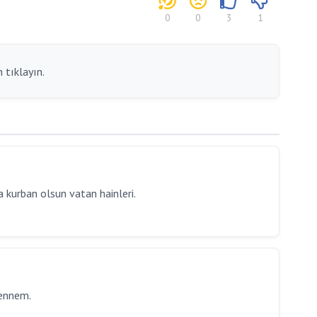
0
0
3
1
 tıklayın.
 kurban olsun vatan hainleri.
hennem.