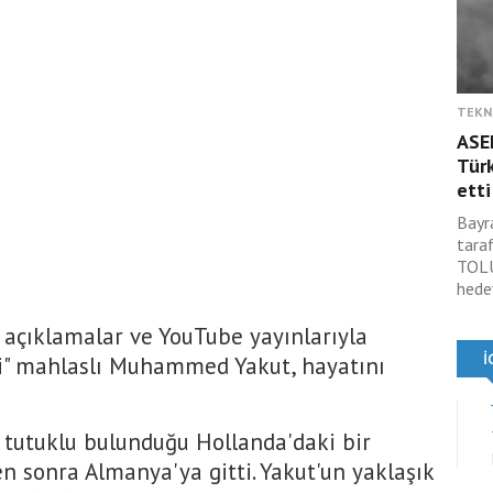
TEKN
ASE
Türk
etti
Bayr
tara
TOLU
hede
 açıklamalar ve YouTube yayınlarıyla
si" mahlaslı Muhammed Yakut, hayatını
, tutuklu bulunduğu Hollanda'daki bir
n sonra Almanya'ya gitti. Yakut'un yaklaşık