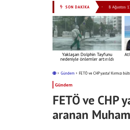
r!'
8 Ağustos 2026: Günün Ayet ve Hadisi
8 Ağustos 1725: Ebû
SON DAKİKA
•
•
Yaklaşan Dolphin Tayfunu
At
nedeniyle önlemler artırıldı
Gündem
FETÖ ve CHP yasta! Kırmızı bü
Gündem
FETÖ ve CHP ya
aranan Muham