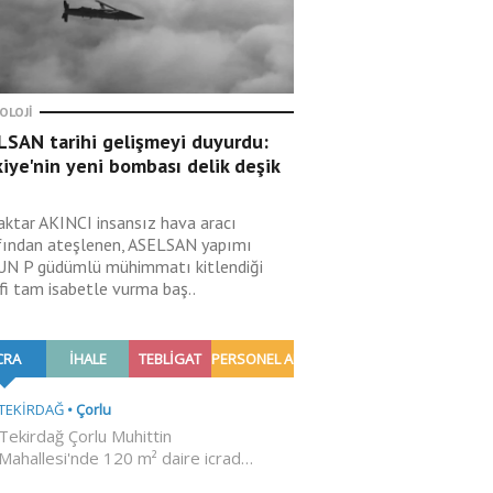
OLOJI
LSAN tarihi gelişmeyi duyurdu:
iye'nin yeni bombası delik deşik
aktar AKINCI insansız hava aracı
fından ateşlenen, ASELSAN yapımı
N P güdümlü mühimmatı kitlendiği
fi tam isabetle vurma baş..