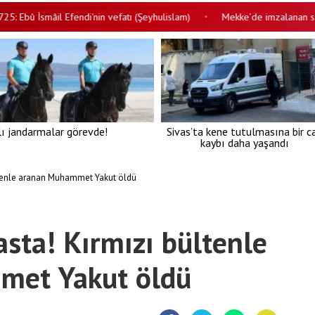
 İsmâil Efendi'nin vefatı (Şeyhulislam)
Mekke’de imzalanan savunma 
•
lı jandarmalar görevde!
Sivas’ta kene tutulmasına bir c
kaybı daha yaşandı
ltenle aranan Muhammet Yakut öldü
sta! Kırmızı bültenle
met Yakut öldü