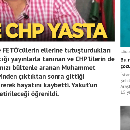
 FETÖ’cülerin ellerine tutuşturdukları
GÜND
tığı yayınlarla tanınan ve CHP’lilerin de
Bu n
çoc
rmızı bültenle aranan Muhammet
inden çıktıktan sonra gittiği
İsta
Şehit
rerek hayatını kaybetti. Yakut'un
Araş
tirileceği öğrenildi.
15 ya