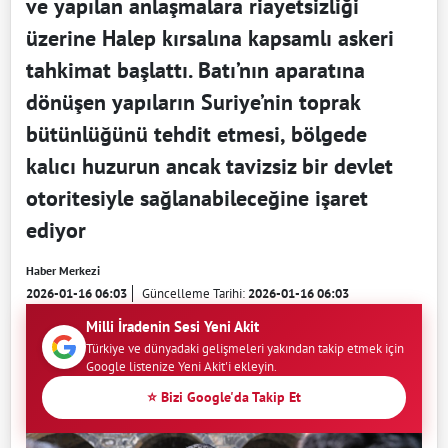
ve yapılan anlaşmalara riayetsizliği
üzerine Halep kırsalına kapsamlı askeri
tahkimat başlattı. Batı’nın aparatına
dönüşen yapıların Suriye’nin toprak
bütünlüğünü tehdit etmesi, bölgede
kalıcı huzurun ancak tavizsiz bir devlet
otoritesiyle sağlanabileceğine işaret
ediyor
Haber Merkezi
2026-01-16 06:03
Güncelleme Tarihi:
2026-01-16 06:03
Milli İradenin Sesi Yeni Akit
Türkiye ve dünyadaki gelişmeleri yakından takip etmek için
Google listenize Yeni Akit'i ekleyin.
⭐ Bizi Google'da Takip Et