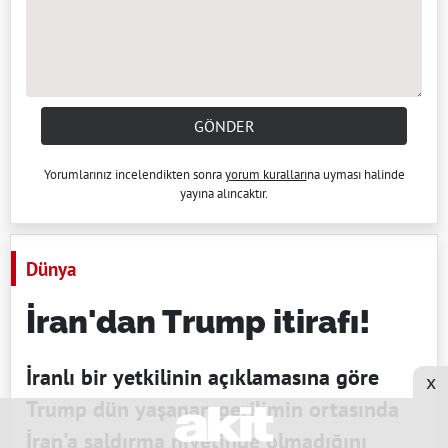
GÖNDER
Yorumlarınız incelendikten sonra
yorum kuralları
na uyması halinde
yayına alıncaktır.
Dünya
İran'dan Trump itirafı!
İranlı bir yetkilinin açıklamasına göre
x
Trump dün yaşanan gerilimin ortasında
İran'a saldırma niyetinde olmadığını