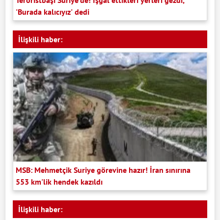
Teröristbaşı Suriye’de! İşgal ettikleri yerleri gezdi,
'Burada kalıcıyız' dedi
İlişkili haber:
MSB: Mehmetçik Suriye görevine hazır! İran sınırına
553 km'lik hendek kazıldı
İlişkili haber: