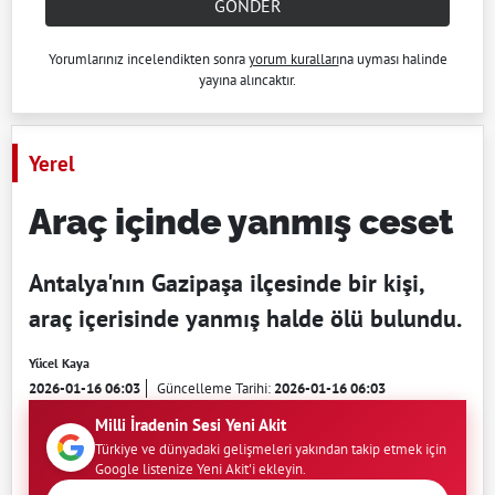
GÖNDER
Yorumlarınız incelendikten sonra
yorum kuralları
na uyması halinde
yayına alıncaktır.
Yerel
Araç içinde yanmış ceset
Antalya'nın Gazipaşa ilçesinde bir kişi,
araç içerisinde yanmış halde ölü bulundu.
Yücel Kaya
2026-01-16 06:03
Güncelleme Tarihi:
2026-01-16 06:03
Milli İradenin Sesi Yeni Akit
Türkiye ve dünyadaki gelişmeleri yakından takip etmek için
Google listenize Yeni Akit'i ekleyin.