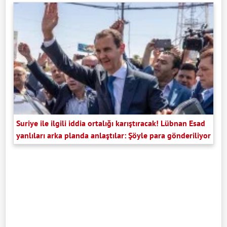
Suriye ile ilgili iddia ortalığı karıştıracak! Lübnan Esad
yanlıları arka planda anlaştılar: Şöyle para gönderiliyor