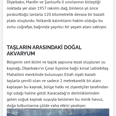
Diyarbakır, Mardin ve Şanlıurfa il sınırlarının birleştiği
noktada yer alan 1957 rakımlı dağ, binlerce yıl önce
püskürttüğü lavlarla 120 kilometrelik devasa bir bazalt
plato oluşturdu. Volkanik kalıntıların hakim olduğu bu
zorlu coğrafya, bağrında şaşırtıcı bir yaşam alanı saklıyor.
TAŞLARIN ARASINDAKİ DOĞAL
AKVARYUM
Bölgenin sert iklimi ve taşlık yapısına tezat oluşturan su
kaynağı, Diyarbakır'ın Çınar ilçesine bağlı kırsal Leblebitaş
Mahallesi mevkiinde bulunuyor. Etrafı siyah bazalt
taşlarla çevrili olan ve sadece 2 metrekarelik bir alanı
kaplayan bu kaynak, bölge halkı ve ziyaretçiler tarafından
ilgi odağı haline geldi. Karacadağ'ın derinliklerinden
gelen soğuk kaynak suyuyla beslenen bu minik havuz,
doğa tutkunlarına çölde vaha etkisi yaratıyor.