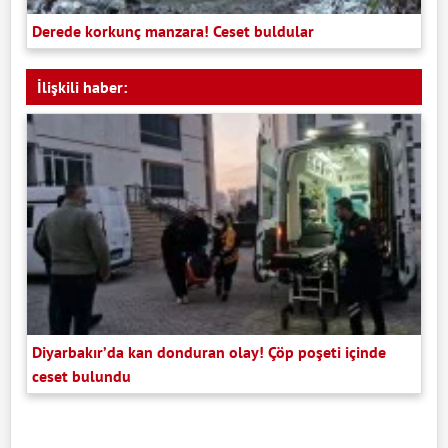
Derede korkunç manzara! Ceset buldular
İlişkili haber:
Diyarbakır’da kan donduran olay! Çöp poşeti içinde
ceset bulundu