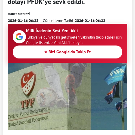
dolayı PFDK'ye sevk edildi.
Haber Merkezi
2026-01-16 06:22
Güncelleme Tarihi:
2026-01-16 06:22
Milli İradenin Sesi Yeni Akit
Türkiye ve dünyadaki gelişmeleri yakından takip etmek için
Google listenize Yeni Akit'i ekleyin.
⭐ Bizi Google'da Takip Et