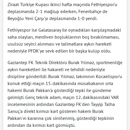
Ziraat Türkiye Kupası ikinci hafta maçında Fethiyespor'u
deplasmanda 2-1 mağlup ederken, Fenerbahçe de
Beyoğlu Yeni Çarşı'yı deplasmanda 1-0 yendi.
Fethiyespor ise Galatasaray ile oynadıkları karşılaşmadaki
saha olayları, merdiven boşluklarının boş bırakılmaması,
usulsüz seyirci alınması ve talimatlara aykırı hareketi
nedeniyle PFDK'ye sevk edilen bir başka kulüp oldu.
Gaziantep FK Teknik Direktörü Burak Yılmaz, sportmenliğe
aykırı hareketleri ile hakareti ve tehdidi nedeniyle
disipline gönderildi. Burak Yılmaz, takımının Kocaelispor'u
konuk ettiği maçın 15. dakikasında müsabakanın orta
hakemi Burak Pakkan'a gösterdiği tepki ile gündeme
gelmişti. Genç teknik adam, maçın 12. dakikasındaki VAR
incelemesinin ardından Gaziantep FK'den Tayyip Talha
Sanuç'a direkt kırmızı kart gösteren hakem Burak
Pakkan'ın kararına çok sinirlenmiş, gösterdiği tepkinin
ardından da kırmızı kart görmüştü.