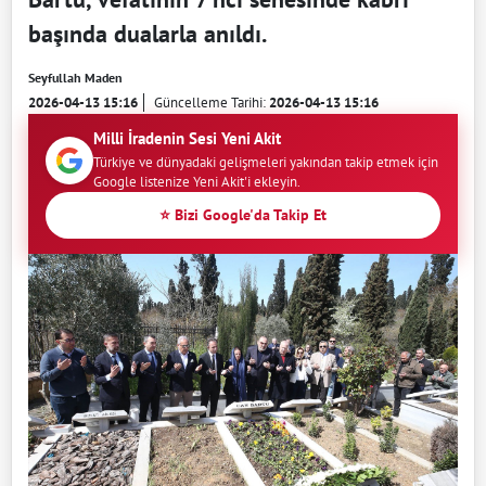
başında dualarla anıldı.
Seyfullah Maden
2026-04-13 15:16
Güncelleme Tarihi:
2026-04-13 15:16
Milli İradenin Sesi Yeni Akit
Türkiye ve dünyadaki gelişmeleri yakından takip etmek için
Google listenize Yeni Akit'i ekleyin.
⭐ Bizi Google'da Takip Et