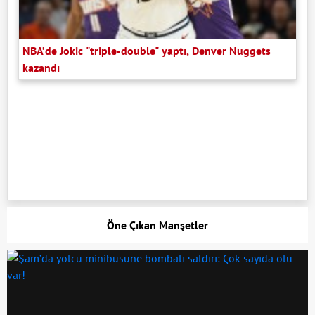
NBA’de Jokic "triple-double" yaptı, Denver Nuggets
kazandı
Öne Çıkan Manşetler