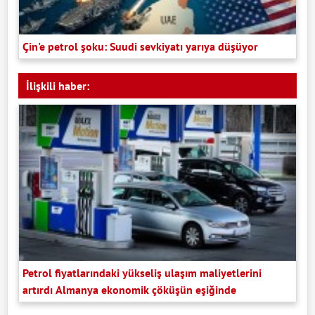
Çin'e petrol şoku: Suudi sevkiyatı yarıya düşüyor
İlişkili haber:
Petrol fiyatlarındaki yükseliş ulaşım maliyetlerini
artırdı Almanya ekonomik çöküşün eşiğinde