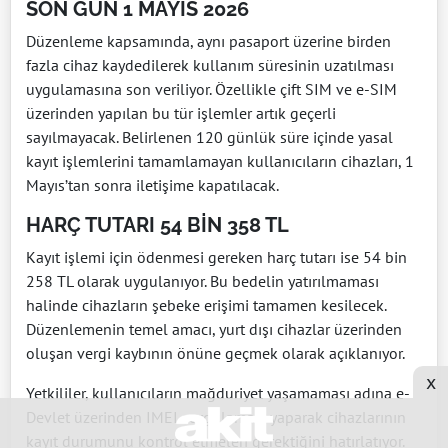
SON GÜN 1 MAYIS 2026
Düzenleme kapsamında, aynı pasaport üzerine birden
fazla cihaz kaydedilerek kullanım süresinin uzatılması
uygulamasına son veriliyor. Özellikle çift SIM ve e-SIM
üzerinden yapılan bu tür işlemler artık geçerli
sayılmayacak. Belirlenen 120 günlük süre içinde yasal
kayıt işlemlerini tamamlamayan kullanıcıların cihazları, 1
Mayıs’tan sonra iletişime kapatılacak.
HARÇ TUTARI 54 BİN 358 TL
Kayıt işlemi için ödenmesi gereken harç tutarı ise 54 bin
258 TL olarak uygulanıyor. Bu bedelin yatırılmaması
halinde cihazların şebeke erişimi tamamen kesilecek.
Düzenlemenin temel amacı, yurt dışı cihazlar üzerinden
oluşan vergi kaybının önüne geçmek olarak açıklanıyor.
x
Yetkililer, kullanıcıların mağduriyet yaşamaması adına e-
Devlet üzerinden IMEI sorgulaması yaparak cihazlarının
kayıt durumunu kontrol etmeleri gerektiğini hatırlatıyor.