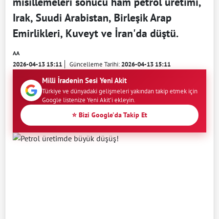
misillemeleri sonucu ham petrol üretimi,
Irak, Suudi Arabistan, Birleşik Arap
Emirlikleri, Kuveyt ve İran'da düştü.
AA
2026-04-13 15:11
Güncelleme Tarihi:
2026-04-13 15:11
Milli İradenin Sesi Yeni Akit
Türkiye ve dünyadaki gelişmeleri yakından takip etmek için
Google listenize Yeni Akit'i ekleyin.
⭐ Bizi Google'da Takip Et