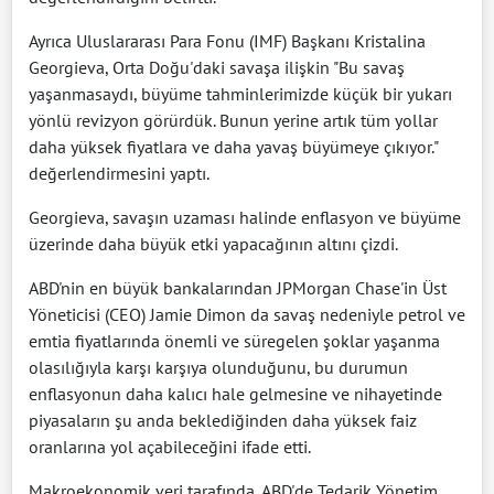
Ayrıca Uluslararası Para Fonu (IMF) Başkanı Kristalina
Georgieva, Orta Doğu'daki savaşa ilişkin "Bu savaş
yaşanmasaydı, büyüme tahminlerimizde küçük bir yukarı
yönlü revizyon görürdük. Bunun yerine artık tüm yollar
daha yüksek fiyatlara ve daha yavaş büyümeye çıkıyor."
değerlendirmesini yaptı.
Georgieva, savaşın uzaması halinde enflasyon ve büyüme
üzerinde daha büyük etki yapacağının altını çizdi.
ABD'nin en büyük bankalarından JPMorgan Chase'in Üst
Yöneticisi (CEO) Jamie Dimon da savaş nedeniyle petrol ve
emtia fiyatlarında önemli ve süregelen şoklar yaşanma
olasılığıyla karşı karşıya olunduğunu, bu durumun
enflasyonun daha kalıcı hale gelmesine ve nihayetinde
piyasaların şu anda beklediğinden daha yüksek faiz
oranlarına yol açabileceğini ifade etti.
Makroekonomik veri tarafında, ABD'de Tedarik Yönetim