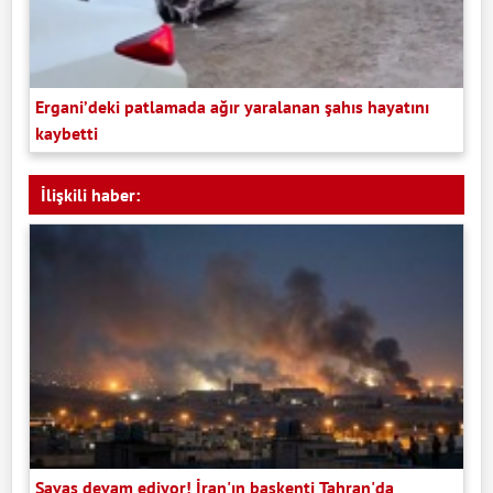
Ergani’deki patlamada ağır yaralanan şahıs hayatını
kaybetti
İlişkili haber:
Savaş devam ediyor! İran'ın başkenti Tahran'da