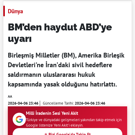
Dünya
BM’den haydut ABD’ye
uyarı
Birleşmiş Milletler (BM), Amerika Birleşik
Devletleri'ne İran’daki sivil hedeflere
saldırmanın uluslararası hukuk
kapsamında yasak olduğunu hatırlattı.
AA
2026-04-06 23:46
Güncelleme Tarihi:
2026-04-06 23:46
Milli İradenin Sesi Yeni Akit
Türkiye ve dünyadaki gelişmeleri yakından takip etmek için
Google listenize Yeni Akit'i ekleyin.
⭐ Bizi Google'da Takip Et