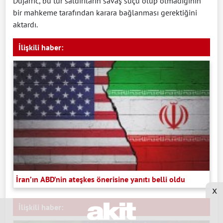
Dujarric, bu tür saldırıların savaş suçu olup olmadığının
bir mahkeme tarafından karara bağlanması gerektiğini
aktardı.
İlişkili haber:
İran’ın ABD’nin ateşkes önerisine yanıtı belli oldu
x
İlişkili haber: