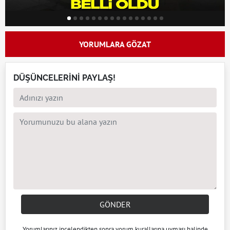
YORUMLARA GÖZAT
DÜŞÜNCELERİNİ PAYLAŞ!
GÖNDER
Yorumlarınız incelendikten sonra
yorum kuralları
na uyması halinde