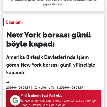
yayına alıncaktır.
Ekonomi
New York borsası günü
böyle kapadı
Amerika Birleşik Devletleri'nde işlem
gören New York borsası günü yükselişle
kapandı.
AA
2026-04-06 23:57
Güncelleme Tarihi:
2026-04-06 23:57
Milli İradenin Sesi Yeni Akit
Türkiye ve dünyadaki gelişmeleri yakından takip etmek için
Google listenize Yeni Akit'i ekleyin.