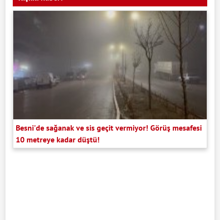
Besni'de sağanak ve sis geçit vermiyor! Görüş mesafesi
10 metreye kadar düştü!