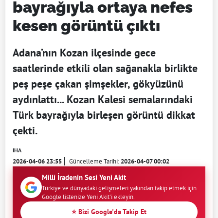
bayrağıyla ortaya nefes
kesen görüntü çıktı
Adana’nın Kozan ilçesinde gece
saatlerinde etkili olan sağanakla birlikte
peş peşe çakan şimşekler, gökyüzünü
aydınlattı... Kozan Kalesi semalarındaki
Türk bayrağıyla birleşen görüntü dikkat
çekti.
IHA
2026-04-06 23:55
Güncelleme Tarihi:
2026-04-07 00:02
Milli İradenin Sesi Yeni Akit
Türkiye ve dünyadaki gelişmeleri yakından takip etmek için
Google listenize Yeni Akit'i ekleyin.
⭐ Bizi Google'da Takip Et