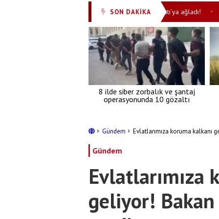
Huylu huyundan vazgeçmiyor! Özgür yine Batı’ya ağladı!
Bu na
SON DAKİKA
•
•
8 ilde siber zorbalık ve şantaj
operasyonunda 10 gözaltı
Gündem
Evlatlarımıza koruma kalkanı ge
Gündem
Evlatlarımıza 
geliyor! Bakan