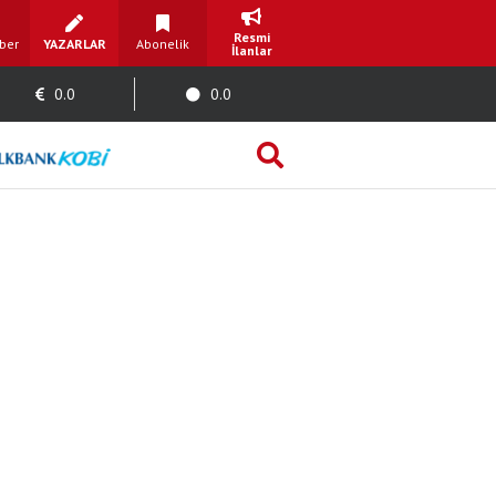
Resmi
ber
YAZARLAR
Abonelik
İlanlar
0.0
0.0