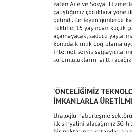
zaten Aile ve Sosyal Hizmetle
çalıştığımız çocuklara yöne
gelindi. İlerleyen günlerde k
Teklifle, 15 yaşından küçük ç
açamayacak, sadece yaşlarına
konuda kimlik doğrulama uyg
internet servis sağlayıcıların
sorumluluklarını arttıracağız
'ÖNCELİĞİMİZ TEKNOLOJ
İMKANLARLA ÜRETİLME
Uraloğlu haberleşme sektörü 
ilk sinyalini alacağımız 5G hi
bir noktasında vatandaşlarım