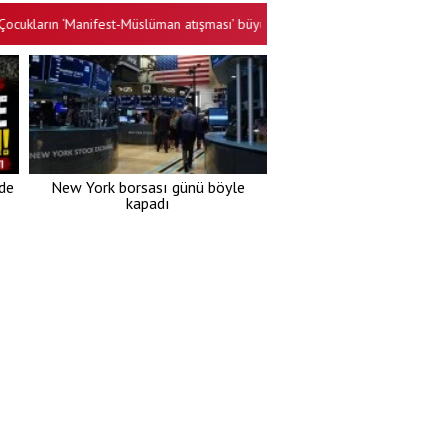
rın ‘Manifest-Müslüman atışması’ büyük ilgi gördü: Alkışa göre değil, Kur’an
’de
New York borsası günü böyle
e
kapadı