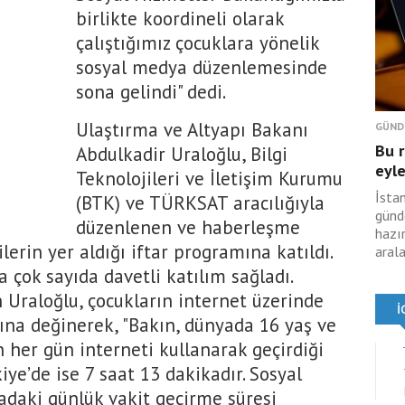
birlikte koordineli olarak
çalıştığımız çocuklara yönelik
sosyal medya düzenlemesinde
sona gelindi" dedi.
Ulaştırma ve Altyapı Bakanı
GÜND
Bu r
Abdulkadir Uraloğlu, Bilgi
eyle
Teknolojileri ve İletişim Kurumu
İstan
(BTK) ve TÜRKSAT aracılığıyla
günd
düzenlenen ve haberleşme
hazır
lerin yer aldığı iftar programına katıldı.
aral
çok sayıda davetli katılım sağladı.
Uraloğlu, çocukların internet üzerinde
ığına değinerek, "Bakın, dünyada 16 yaş ve
ın her gün interneti kullanarak geçirdiği
iye’de ise 7 saat 13 dakikadır. Sosyal
daki günlük vakit geçirme süresi