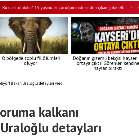
sıl olabilir? 15 yaşındaki çocuğun midesinden çıkan şoke etti
Çocukla
•
O bölgede toplu fil ölümleri
Doğanın gizemli bekçisi Kayseri
oluyor!
ortaya çıktı! Görenleri kendin
hayran bıraktı
liyor! Bakan Uraloğlu detayları verdi
koruma kalkanı
 Uraloğlu detayları