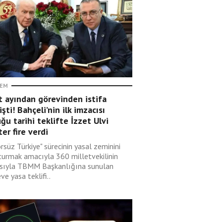
EM
t ayından görevinden istifa
şti! Bahçeli’nin ilk imzacısı
ğu tarihi teklifte İzzet Ulvi
er fire verdi
rsüz Türkiye" sürecinin yasal zeminini
turmak amacıyla 360 milletvekilinin
sıyla TBMM Başkanlığına sunulan
ve yasa teklifi..