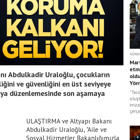
GÜND
Mar
etmi
nı Abdulkadir Uraloğlu, çocukların
oldu
iğini ve güvenliğini en üst seviyeye
Yönt
edya düzenlemesinde son aşamaya
"Terö
oluş
imza
çerçe
ULAŞTIRMA ve Altyapı Bakanı
Abdulkadir Uraloğlu, "Aile ve
Sosyal Hizmetler Bakanlığımızla