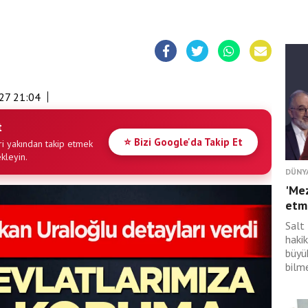
27 21:04
t
⭐ Bizi Google'da Takip Et
i yakından takip etmek
ekleyin.
DÜNY
'Mez
etme
Salt 
hakik
büyü
bilme