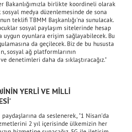
r Bakanlığımızla birlikte koordineli olarak
lik sosyal medya düzenlemesinde de sona
anun teklifi TBMM Başkanlığı'na sunulacak.
ocuklar sosyal paylaşım sitelerinde hesap
 uygun oyunlara erişim sağlayabilecek. Bu
ulamasına da geçilecek. Biz de bu hususta
ın, sosyal ağ platformlarının
 ve denetimleri daha da sıklaştıracağız."
İNİN YERLİ VE MİLLİ
Sİ'
paydaşlarına da seslenerek, "1 Nisan’da
zmetlerini 2 yıl içerisinde ülkemizin her
ızın hizmetine sunacağız. 5G ile iletişim