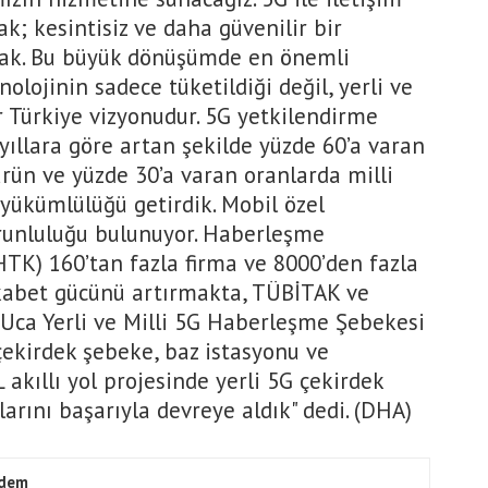
ak; kesintisiz ve daha güvenilir bir
ak. Bu büyük dönüşümde en önemli
olojinin sadece tüketildiği değil, yerli ve
ir Türkiye vizyonudur. 5G yetkilendirme
yıllara göre artan şekilde yüzde 60’a varan
ürün ve yüzde 30’a varan oranlarda milli
yükümlülüğü getirdik. Mobil özel
orunluluğu bulunuyor. Haberleşme
TK) 160’tan fazla firma ve 8000’den fazla
kabet gücünü artırmakta, TÜBİTAK ve
Uca Yerli ve Milli 5G Haberleşme Şebekesi
 çekirdek şebeke, baz istasyonu ve
 akıllı yol projesinde yerli 5G çekirdek
arını başarıyla devreye aldık" dedi. (DHA)
dem