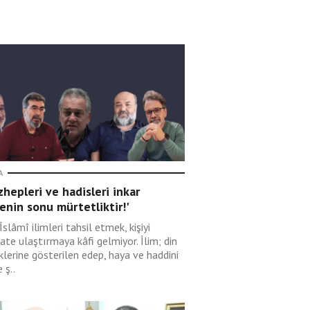
A
hepleri ve hadisleri inkar
nin sonu mürtetliktir!'
İslâmî ilimleri tahsil etmek, kişiyi
ate ulaştırmaya kâfi gelmiyor. İlim; din
klerine gösterilen edep, haya ve haddini
 ş..