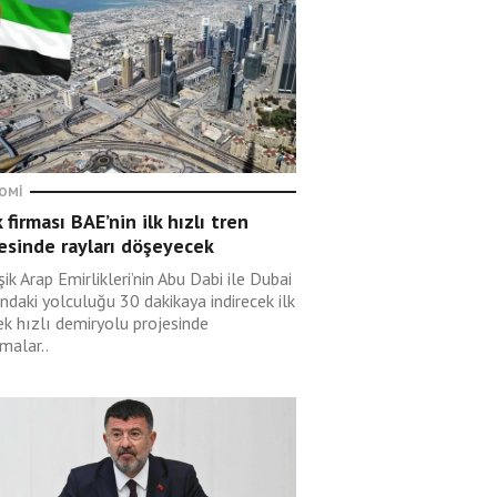
OMI
 firması BAE’nin ilk hızlı tren
esinde rayları döşeyecek
şik Arap Emirlikleri’nin Abu Dabi ile Dubai
ndaki yolculuğu 30 dakikaya indirecek ilk
ek hızlı demiryolu projesinde
malar..