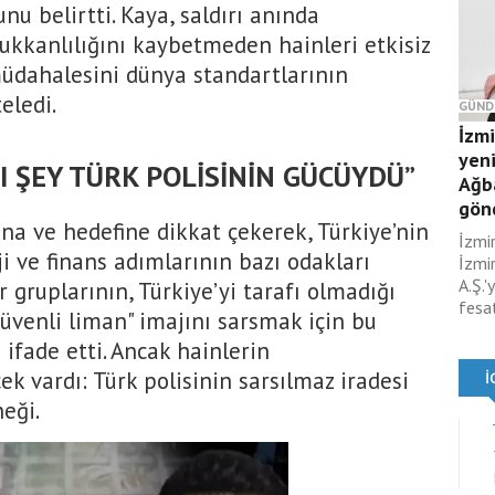
u belirtti. Kaya, saldırı anında
kkanlılığını kaybetmeden hainleri etkisiz
müdahalesini dünya standartlarının
eledi.
GÜND
İzm
yeni
 ŞEY TÜRK POLİSİNİN GÜCÜYDÜ”
Ağb
gönd
na ve hedefine dikkat çekerek, Türkiye’nin
İzmi
i ve finans adımlarının bazı odakları
İzmir
A.Ş.'
ör gruplarının, Türkiye’yi tarafı olmadığı
fesat
güvenli liman" imajını sarsmak için bu
ifade etti. Ancak hainlerin
k vardı: Türk polisinin sarsılmaz iradesi
eği.