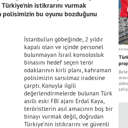
 Türkiye'nin istikrarını vurmak
 polisimizin bu oyunu bozduğunu
İstanbul’un göbeğinde, 2 yıldır
kapalı olan ve içinde personel
EKON
bulunmayan İsrail konsolosluk
Türk
binasını hedef seçen terör
proj
odaklarının kirli planı, kahraman
Birle
polisimizin sarsılmaz iradesine
arası
yüks
çarptı. Konuyla ilgili
çalış
değerlendirmelerde bulunan Türk
asıllı eski FBI ajanı Erdal Kaya,
teröristlerin asıl amacının boş bir
binayı vurmak değil, doğrudan
Türkiye’nin istikrarını ve güvenli