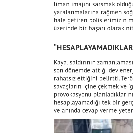
liman imajını sarsmak olduğun
yaralanmalarına rağmen soğu
hale getiren polislerimizin 
üzerinde bir başarı olarak nit
“HESAPLAYAMADIKLARI
Kaya, saldırının zamanlaması
son dönemde attığı dev enerj
rahatsız ettiğini belirtti. Ter
savaşların içine çekmek ve "
provokasyonu planladıklarını 
hesaplayamadığı tek bir gerçe
ve anında cevap verme yeten