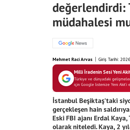
değerlendirdi: 
müdahalesi m
Mehmet Raci Arvas
Giriş Tarihi:
2026
Milli İradenin Sesi Yeni Aki
Türkiye ve dünyadaki gelişmeler
için Google listenize Yeni Akit'i 
İstanbul Beşiktaş’taki siy
gerçekleşen hain saldırıya
Eski FBI ajanı Erdal Kaya
olarak niteledi. Kaya, 2 yı