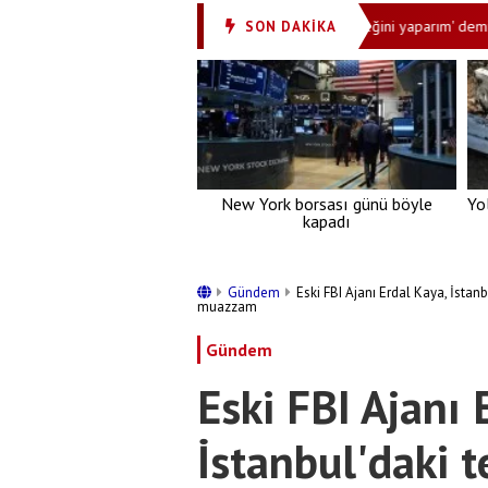
da
Aziz Yıldırım 'Devlet yapmazsa ben gereğini yaparım' demişti! Sı
SON DAKİKA
•
New York borsası günü böyle
Yo
kapadı
Gündem
Eski FBI Ajanı Erdal Kaya, İstanb
muazzam
Gündem
Eski FBI Ajanı 
İstanbul'daki t