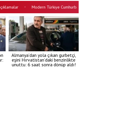
alar
Modern Türkiye Cumhurbaşkanımızın eseri
Mesajlar aynı
•
•
on
Almanya’dan yola çıkan gurbetçi,
r:
eşini Hırvatistan’daki benzinlikte
unuttu: 6 saat sonra dönüp aldı!