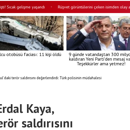
cak gelişme yaşandı
Rüşvet görüntülerini çeken isimden olay açıklam
•
lcu otobüsü faciası: 11 kişi öldü
9 günde vatandaştan 300 mily
kaldıran Yeni Parti'den mesaj va
Teşekkürler ama yetmez!
ul'daki terör saldırısını değerlendirdi: Türk polisinin müdahalesi
Erdal Kaya,
erör saldırısını