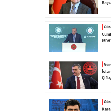
Başsa
Gün
Cumh
lane
Gün
İsta
Çift
Gün
Karah