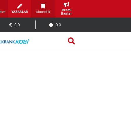
Resmi
ber
YAZARLAR
Abonelik
İlanlar
0.0
0.0