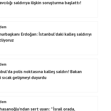
vcılığı saldırıya ilişkin soruşturma başlattı!
dem
urbaşkanı Erdoğan: İstanbul’daki kalleş saldırıyı
tliyoruz
dem
nbul'da polis noktasına kalleş saldırı! Bakan
çi sıcak gelişmeyi duyurdu
dem
asanoğlu’ndan sert uyarı: " İsrail orada,