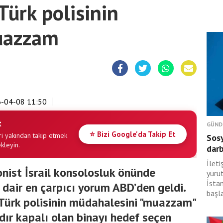
Türk polisinin
uazzam
-04-08 11:50
t
GÜND
⭐ Bizi Google'da Takip Et
i yakından takip etmek
Sosy
ekleyin.
dar
İlet
onist İsrail konsolosluk önünde
yürü
İsta
 dair en çarpıcı yorum ABD’den geldi.
başl
, Türk polisinin müdahalesini "muazzam"
ldır kapalı olan binayı hedef seçen