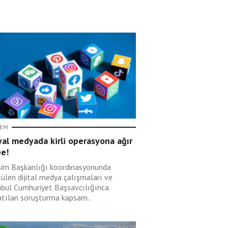
EM
al medyada kirli operasyona ağır
be!
işim Başkanlığı koordinasyonunda
tülen dijital medya çalışmaları ve
nbul Cumhuriyet Başsavcılığınca
atılan soruşturma kapsam..