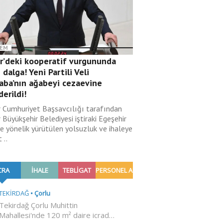
EM
ir’deki kooperatif vurgununda
 dalga! Yeni Partili Veli
aba’nın ağabeyi cezaevine
erildi!
r Cumhuriyet Başsavcılığı tarafından
 Büyükşehir Belediyesi iştiraki Egeşehir
ye yönelik yürütülen yolsuzluk ve ihaleye
 ..