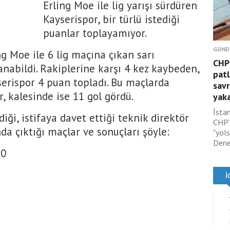
Erling Moe ile lig yarışı sürdüren
Kayserispor, bir türlü istediği
puanlar toplayamıyor.
GÜND
ng Moe ile 6 lig maçına çıkan sarı
CHP’
zanabildi. Rakiplerine karşı 4 kez kaybeden,
patl
erispor 4 puan topladı. Bu maçlarda
savr
, kalesinde ise 11 gol gördü.
yaka
İsta
iği, istifaya davet ettiği teknik direktör
CHP’l
a çıktığı maçlar ve sonuçları şöyle:
"yol
Dene
-0