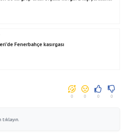
eri'de Fenerbahçe kasırgası
0
0
0
0
 tıklayın.