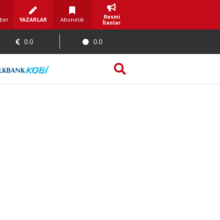
Resmi
ber
YAZARLAR
Abonelik
İlanlar
0.0
0.0