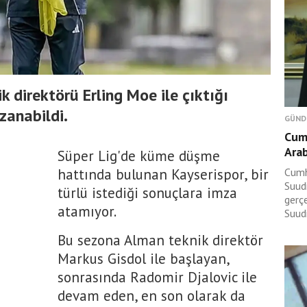
k direktörü Erling Moe ile çıktığı
zanabildi.
GÜND
Cum
Arab
Süper Lig'de küme düşme
hattında bulunan Kayserispor, bir
Cumh
Suudi
türlü istediği sonuçlara imza
gerç
atamıyor.
Suudi
Bu sezona Alman teknik direktör
Markus Gisdol ile başlayan,
sonrasında Radomir Djalovic ile
devam eden, en son olarak da