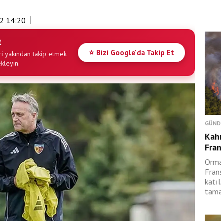
2 14:20
t
⭐ Bizi Google'da Takip Et
i yakından takip etmek
ekleyin.
GÜND
Kah
Fran
Orma
Fran
katıl
tama