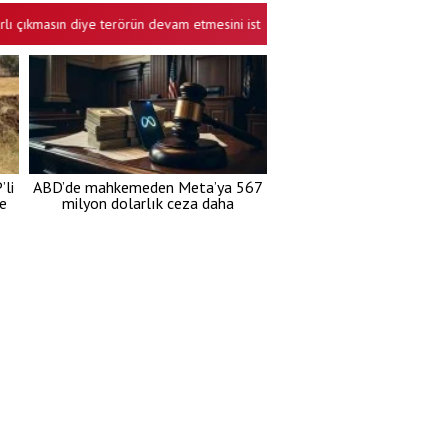
sın diye terörün devam etmesini ister bunlar!
Cuma hutbesinde "kar
•
li
ABD’de mahkemeden Meta’ya 567
re
milyon dolarlık ceza daha