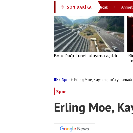
 geliyor! İspanya Süper Kupası İstanbul’da oynanacak
Ahmet Hakan’d
SON DAKİKA
•
Bolu Dağı Tüneli ulaşıma açıldı
Bi
Te
Spor
Erling Moe, Kayserispor’a yaramadı
Spor
Erling Moe, Ka