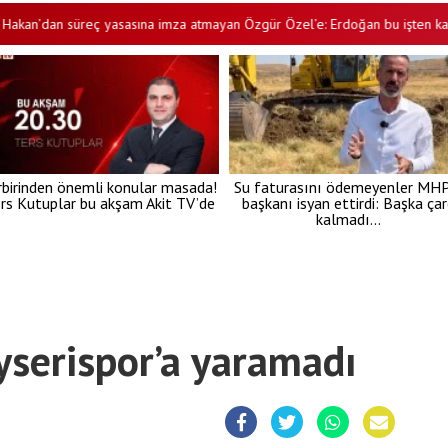
an süreç yasasına imza atmayan Özgür Özel’e: Erdoğan bu işten karlı çıkma
rbirinden önemli konular masada!
Su faturasını ödemeyenler MHP’
rs Kutuplar bu akşam Akit TV’de
başkanı isyan ettirdi: Başka ça
kalmadı…
yserispor’a yaramadı