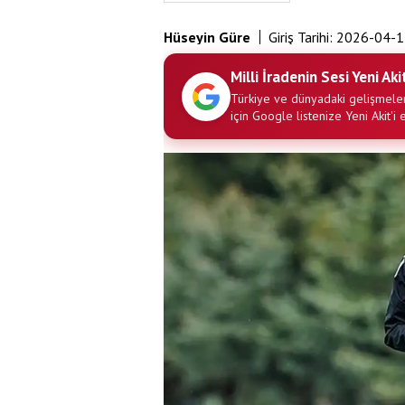
Hüseyin Güre
Giriş Tarihi:
2026-04-1
Milli İradenin Sesi Yeni Aki
Türkiye ve dünyadaki gelişmeler
için Google listenize Yeni Akit'i 