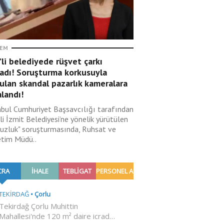
EM
li belediyede rüşvet çarkı
adı! Soruşturma korkusuyla
ulan skandal pazarlık kameralara
landı!
nbul Cumhuriyet Başsavcılığı tarafından
i İzmit Belediyesi’ne yönelik yürütülen
suzluk" soruşturmasında, Ruhsat ve
tim Müdü..