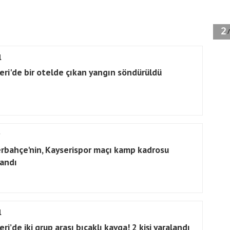
l
eri'de bir otelde çıkan yangın söndürüldü
rbahçe'nin, Kayserispor maçı kamp kadrosu
landı
l
ri’de iki grup arası bıçaklı kavga! 2 kişi yaralandı