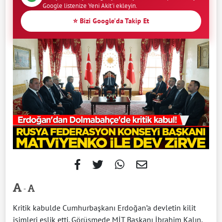
Google listenize Yeni Akit'i ekleyin.
⭐ Bizi Google'da Takip Et
-
Kritik kabulde Cumhurbaşkanı Erdoğan’a devletin kilit
isimleri eşlik etti. Görüşmede MİT Başkanı İbrahim Kalın,