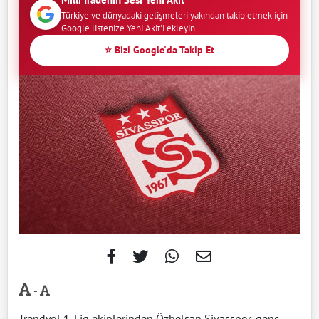
Türkiye ve dünyadaki gelişmeleri yakından takip etmek için
Google listenize Yeni Akit'i ekleyin.
⭐ Bizi Google'da Takip Et
-
Trendyol 1. Lig ekiplerinden Özbelsan Sivasspor, genç