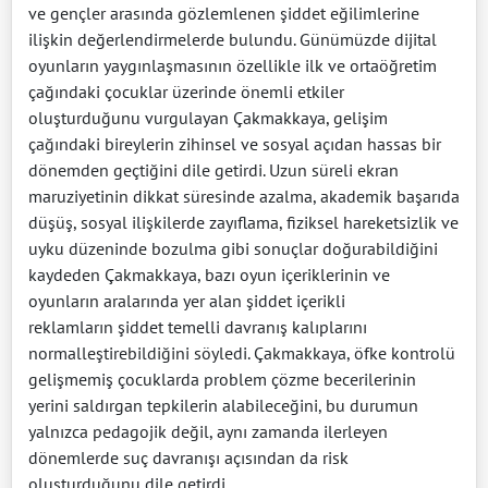
ve gençler arasında gözlemlenen şiddet eğilimlerine
ilişkin değerlendirmelerde bulundu. Günümüzde dijital
oyunların yaygınlaşmasının özellikle ilk ve ortaöğretim
çağındaki çocuklar üzerinde önemli etkiler
oluşturduğunu vurgulayan Çakmakkaya, gelişim
çağındaki bireylerin zihinsel ve sosyal açıdan hassas bir
dönemden geçtiğini dile getirdi. Uzun süreli ekran
maruziyetinin dikkat süresinde azalma, akademik başarıda
düşüş, sosyal ilişkilerde zayıflama, fiziksel hareketsizlik ve
uyku düzeninde bozulma gibi sonuçlar doğurabildiğini
kaydeden Çakmakkaya, bazı oyun içeriklerinin ve
oyunların aralarında yer alan şiddet içerikli
reklamların şiddet temelli davranış kalıplarını
normalleştirebildiğini söyledi. Çakmakkaya, öfke kontrolü
gelişmemiş çocuklarda problem çözme becerilerinin
yerini saldırgan tepkilerin alabileceğini, bu durumun
yalnızca pedagojik değil, aynı zamanda ilerleyen
dönemlerde suç davranışı açısından da risk
oluşturduğunu dile getirdi.