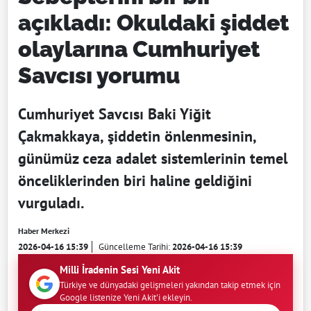
açıkladı: Okuldaki şiddet
olaylarına Cumhuriyet
Savcısı yorumu
Cumhuriyet Savcısı Baki Yiğit
Çakmakkaya, şiddetin önlenmesinin,
günümüz ceza adalet sistemlerinin temel
önceliklerinden biri haline geldiğini
vurguladı.
Haber Merkezi
2026-04-16 15:39
Güncelleme Tarihi:
2026-04-16 15:39
Milli İradenin Sesi Yeni Akit
Türkiye ve dünyadaki gelişmeleri yakından takip etmek için
Google listenize Yeni Akit'i ekleyin.