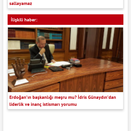
sallayamaz
İlişkili haber:
Erdoğan’ın başkanlığı meşru mu? İdris Günaydın’dan
liderlik ve inanç istismarı yorumu