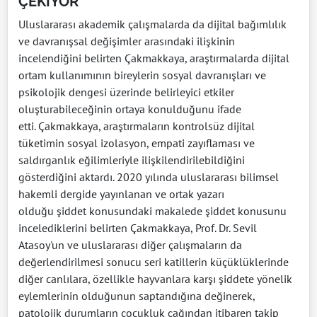
ÇEKİYOR"
Uluslararası akademik çalışmalarda da dijital bağımlılık
ve davranışsal değişimler arasındaki ilişkinin
incelendiğini belirten Çakmakkaya, araştırmalarda dijital
ortam kullanımının bireylerin sosyal davranışları ve
psikolojik dengesi üzerinde belirleyici etkiler
oluşturabileceğinin ortaya konulduğunu ifade
etti. Çakmakkaya, araştırmaların kontrolsüz dijital
tüketimin sosyal izolasyon, empati zayıflaması ve
saldırganlık eğilimleriyle ilişkilendirilebildiğini
gösterdiğini aktardı. 2020 yılında uluslararası bilimsel
hakemli dergide yayınlanan ve ortak yazarı
olduğu şiddet konusundaki makalede şiddet konusunu
incelediklerini belirten Çakmakkaya, Prof. Dr. Sevil
Atasoy'un ve uluslararası diğer çalışmaların da
değerlendirilmesi sonucu seri katillerin küçüklüklerinde
diğer canlılara, özellikle hayvanlara karşı şiddete yönelik
eylemlerinin olduğunun saptandığına değinerek,
patolojik durumların çocukluk çağından itibaren takip