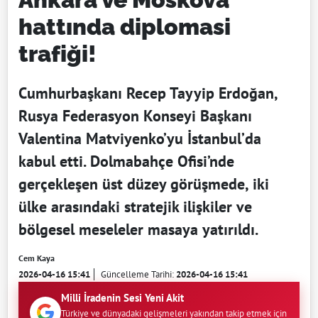
hattında diplomasi
trafiği!
Cumhurbaşkanı Recep Tayyip Erdoğan,
Rusya Federasyon Konseyi Başkanı
Valentina Matviyenko’yu İstanbul’da
kabul etti. Dolmabahçe Ofisi’nde
gerçekleşen üst düzey görüşmede, iki
ülke arasındaki stratejik ilişkiler ve
bölgesel meseleler masaya yatırıldı.
Cem Kaya
2026-04-16 15:41
Güncelleme Tarihi:
2026-04-16 15:41
Milli İradenin Sesi Yeni Akit
Türkiye ve dünyadaki gelişmeleri yakından takip etmek için