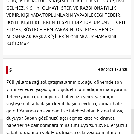
GERÇEKTİR. KÖTÜLÜK KİŞİSEL TERCİHTİR VE DOĞUŞTAN
GELMEZ. KİŞİ İYİ OLMAYI İSTER VE RABBİ ONA İYİLİK
VERİR. KİŞİ YADA TOPLUMLARIN YAPABİLECEĞİ TEDBİR,
BÖYLE KİŞİLERİ ERKEN TESPİT EDİP TOPLUMDAN TECRİT
ETMEK, BÖYLECE HEM ZARARINI ÖNLEMEK HEMDE
ALDANARAK BAŞKA KİŞİLERİN ONLARA UYMAMASINI
SAĞLAMAK.
4 ay önce eklendi.
S
70li yıllarda sağ sol çatışmalarının olduğu dönemde son
yirmi seneden yaşadığımız şiddetin olmadığına inanıyorum.
Televizyonda gün boyunca haberi izleyerek yaşadığını
söyleyen bir arkadaşım kendi başına evden çıkamaz hale
geldi! Yanında en azından lise talebesi olan kızına ihtiyaç
x
duyuyor. Sabah gözünüzü açar açmaz kaza ve cinayet
haberlerine dair bombardımına tutuluyorsunuz. Güler yüzlü
sabah prgramları yok. Hiç olmazsa eski yeşilçam filmleri