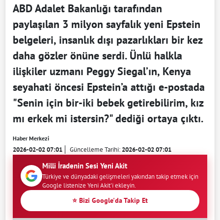
ABD Adalet Bakanlığı tarafından
paylaşılan 3 milyon sayfalık yeni Epstein
belgeleri, insanlık dışı pazarlıkları bir kez
daha gözler önüne serdi. Ünlü halkla
ilişkiler uzmanı Peggy Siegal’ın, Kenya
seyahati öncesi Epstein’a attığı e-postada
"Senin için bir-iki bebek getirebilirim, kız
mı erkek mi istersin?" dediği ortaya çıktı.
Haber Merkezi
2026-02-02 07:01
Güncelleme Tarihi:
2026-02-02 07:01
Milli İradenin Sesi Yeni Akit
Türkiye ve dünyadaki gelişmeleri yakından takip etmek için
Google listenize Yeni Akit'i ekleyin.
⭐ Bizi Google'da Takip Et