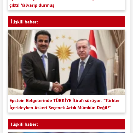
çıktı! Yalvarıp durmuş
İlişkili haber:
Epstein Belgelerinde TÜRKİYE İtirafı sürüyor: "Türkler
İçerideyken Askeri Seçenek Artık Mümkün Değil!"
İlişkili haber: