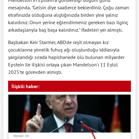
Mandelson'ın Epstein'a gönderdiği doğum günü
mesajında, "Gelsin diye saatlerce beklerdiniz. Çoğu zaman
etrafınızda olduğuna alıştığınızda birden yine yalnız
kalırdınız. Onun yerine eğlendirmeniz gereken bazı ilginç
arkadaşlarıyla baş başa kalırdınız." ifadeleri yer almıştı.
Başbakan Keir Starmer, ABD'de reşit olmayan kız
çocuklarına yönelik fuhuş ağı oluşturduğu iddiasıyla
yargılandığı sırada hapishanede ölü bulunan milyarder
Epstein ile ilişkisi ortaya çıkan Mandelson'ı 11 Eylül
2025'te görevden almıştı.
İlişkili haber: