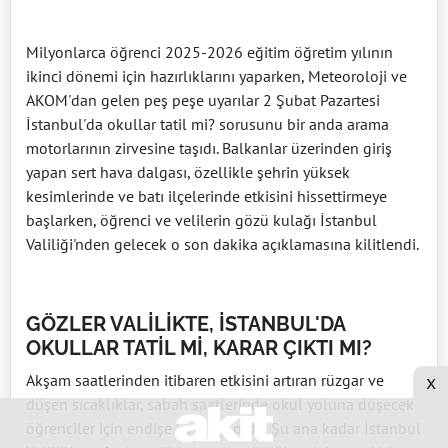
Milyonlarca öğrenci 2025-2026 eğitim öğretim yılının
ikinci dönemi için hazırlıklarını yaparken, Meteoroloji ve
AKOM'dan gelen peş peşe uyarılar 2 Şubat Pazartesi
İstanbul'da okullar tatil mi? sorusunu bir anda arama
motorlarının zirvesine taşıdı. Balkanlar üzerinden giriş
yapan sert hava dalgası, özellikle şehrin yüksek
kesimlerinde ve batı ilçelerinde etkisini hissettirmeye
başlarken, öğrenci ve velilerin gözü kulağı İstanbul
Valiliği'nden gelecek o son dakika açıklamasına kilitlendi.
GÖZLER VALİLİKTE, İSTANBUL'DA
OKULLAR TATİL Mİ, KARAR ÇIKTI MI?
x
Akşam saatlerinden itibaren etkisini artıran rüzgar ve
düşen sıcaklıklar, sabah saatlerinde okul yoluna düşecek
öğrenciler için endişe kaynağı oldu. Şu ana kadar İstanbul