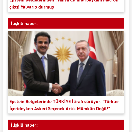
çıktı! Yalvarıp durmuş
İlişkili haber:
Epstein Belgelerinde TÜRKİYE İtirafı sürüyor: "Türkler
İçerideyken Askeri Seçenek Artık Mümkün Değil!"
İlişkili haber: