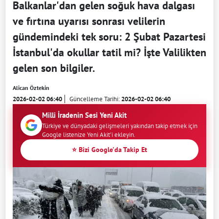
Balkanlar'dan gelen soğuk hava dalgası
ve fırtına uyarısı sonrası velilerin
gündemindeki tek soru: 2 Şubat Pazartesi
İstanbul'da okullar tatil mi? İşte Valilikten
gelen son bilgiler.
Alican Öztekin
2026-02-02 06:40
Güncelleme Tarihi:
2026-02-02 06:40
Milli İradenin Sesi Yeni Akit
Türkiye ve dünyadaki gelişmeleri yakından takip etmek için
Google listenize Yeni Akit'i ekleyin.
⭐ Bizi Google'da Takip Et