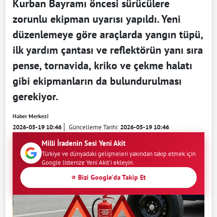
Kurban Bayramı öncesi sürücülere
zorunlu ekipman uyarısı yapıldı. Yeni
düzenlemeye göre araçlarda yangın tüpü,
ilk yardım çantası ve reflektörün yanı sıra
pense, tornavida, kriko ve çekme halatı
gibi ekipmanların da bulundurulması
gerekiyor.
Haber Merkezi
2026-05-19 10:46
Güncelleme Tarihi:
2026-05-19 10:46
Milli İradenin Sesi Yeni Akit
Türkiye ve dünyadaki gelişmeleri yakından takip etmek için
Google listenize Yeni Akit'i ekleyin.
⭐ Bizi Google'da Takip Et