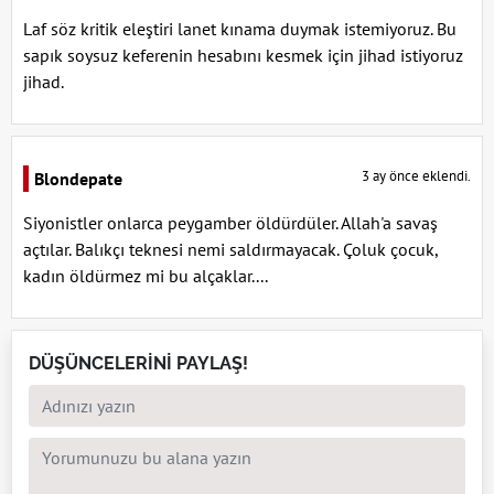
Laf söz kritik eleştiri lanet kınama duymak istemiyoruz. Bu
sapık soysuz keferenin hesabını kesmek için jihad istiyoruz
jihad.
3 ay önce eklendi.
Blondepate
Siyonistler onlarca peygamber öldürdüler. Allah'a savaş
açtılar. Balıkçı teknesi nemi saldırmayacak. Çoluk çocuk,
kadın öldürmez mi bu alçaklar....
DÜŞÜNCELERİNİ PAYLAŞ!