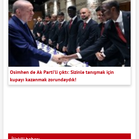
Osimhen de Ak Parti’li çıktı: Sizinle tanışmak için
kupayı kazanmak zorundaydık!