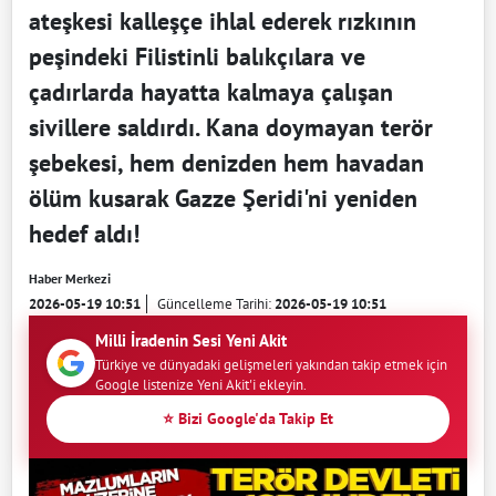
ateşkesi kalleşçe ihlal ederek rızkının
peşindeki Filistinli balıkçılara ve
çadırlarda hayatta kalmaya çalışan
sivillere saldırdı. Kana doymayan terör
şebekesi, hem denizden hem havadan
ölüm kusarak Gazze Şeridi'ni yeniden
hedef aldı!
Haber Merkezi
2026-05-19 10:51
Güncelleme Tarihi:
2026-05-19 10:51
Milli İradenin Sesi Yeni Akit
Türkiye ve dünyadaki gelişmeleri yakından takip etmek için
Google listenize Yeni Akit'i ekleyin.
⭐ Bizi Google'da Takip Et