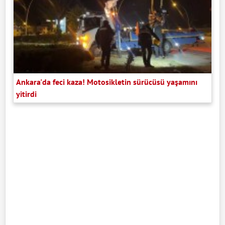
Ankara'da feci kaza! Motosikletin sürücüsü yaşamını
yitirdi