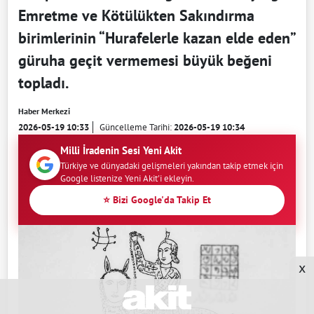
Emretme ve Kötülükten Sakındırma
birimlerinin “Hurafelerle kazan elde eden”
güruha geçit vermemesi büyük beğeni
topladı.
Haber Merkezi
2026-05-19 10:33
Güncelleme Tarihi:
2026-05-19 10:34
Milli İradenin Sesi Yeni Akit
Türkiye ve dünyadaki gelişmeleri yakından takip etmek için
Google listenize Yeni Akit'i ekleyin.
⭐ Bizi Google'da Takip Et
x