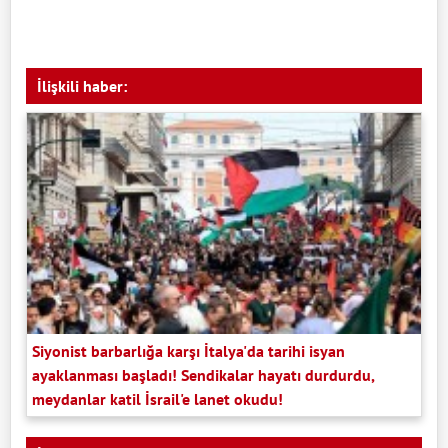
İlişkili haber:
Siyonist barbarlığa karşı İtalya'da tarihi isyan
ayaklanması başladı! Sendikalar hayatı durdurdu,
meydanlar katil İsrail'e lanet okudu!