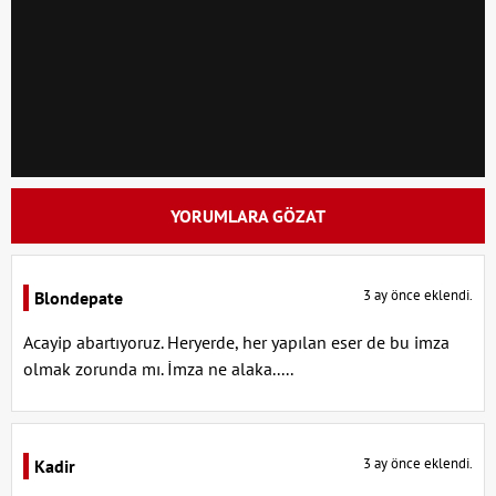
YORUMLARA GÖZAT
3 ay önce eklendi.
Blondepate
Acayip abartıyoruz. Heryerde, her yapılan eser de bu imza
olmak zorunda mı. İmza ne alaka.....
3 ay önce eklendi.
Kadir