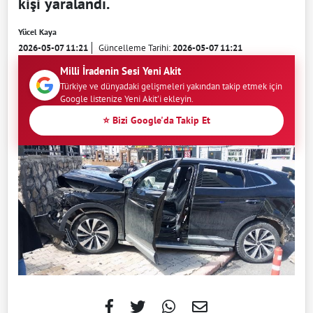
kişi yaralandı.
Yücel Kaya
2026-05-07 11:21
Güncelleme Tarihi:
2026-05-07 11:21
Milli İradenin Sesi Yeni Akit
Türkiye ve dünyadaki gelişmeleri yakından takip etmek için
Google listenize Yeni Akit'i ekleyin.
⭐ Bizi Google'da Takip Et