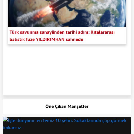
Türk savunma sanayiinden tarihi adım: Kıtalararası
balistik füze YILDIRIMHAN sahnede
Öne Çıkan Manşetler