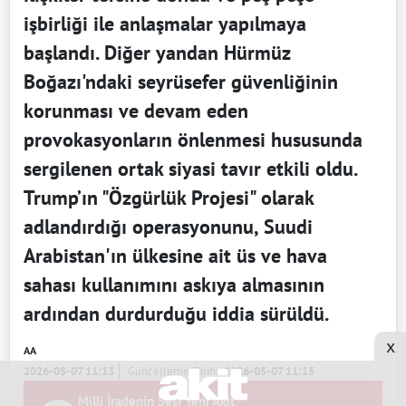
işbirliği ile anlaşmalar yapılmaya
başlandı. Diğer yandan Hürmüz
Boğazı'ndaki seyrüsefer güvenliğinin
korunması ve devam eden
provokasyonların önlenmesi hususunda
sergilenen ortak siyasi tavır etkili oldu.
Trump’ın "Özgürlük Projesi" olarak
adlandırdığı operasyonunu, Suudi
Arabistan'ın ülkesine ait üs ve hava
sahası kullanımını askıya almasının
ardından durdurduğu iddia sürüldü.
x
AA
2026-05-07 11:13
Güncelleme Tarihi:
2026-05-07 11:15
Milli İradenin Sesi Yeni Akit