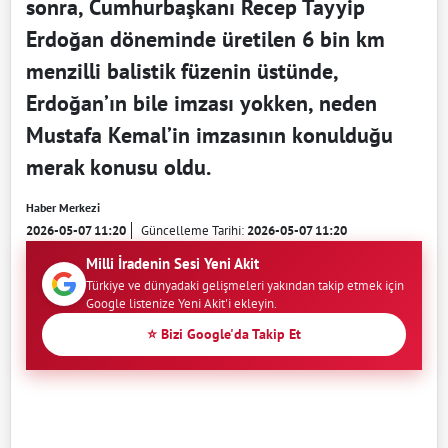
sonra, Cumhurbaşkanı Recep Tayyip
Erdoğan döneminde üretilen 6 bin km
menzilli balistik füzenin üstünde,
Erdoğan’ın bile imzası yokken, neden
Mustafa Kemal’in imzasının konulduğu
merak konusu oldu.
Haber Merkezi
2026-05-07 11:20
Güncelleme Tarihi:
2026-05-07 11:20
Milli İradenin Sesi Yeni Akit
Türkiye ve dünyadaki gelişmeleri yakından takip etmek için
Google listenize Yeni Akit'i ekleyin.
⭐ Bizi Google'da Takip Et