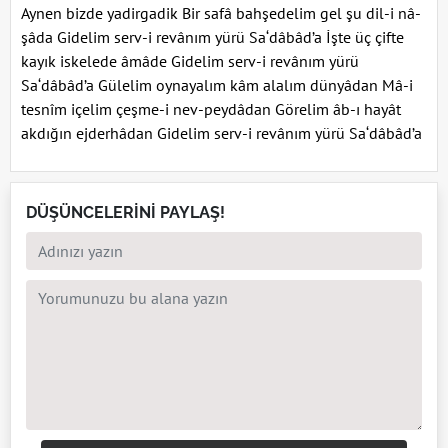
Aynen bizde yadirgadik Bir safâ bahşedelim gel şu dil-i nâ-
şâda Gidelim serv-i revânım yürü Sa‘dâbâd’a İşte üç çifte
kayık iskelede âmâde Gidelim serv-i revânım yürü
Sa‘dâbâd’a Gülelim oynayalım kâm alalım dünyâdan Mâ-i
tesnîm içelim çeşme-i nev-peydâdan Görelim âb-ı hayât
akdığın ejderhâdan Gidelim serv-i revânım yürü Sa‘dâbâd’a
DÜŞÜNCELERİNİ PAYLAŞ!