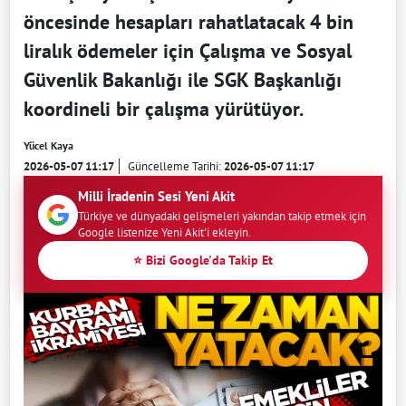
öncesinde hesapları rahatlatacak 4 bin
liralık ödemeler için Çalışma ve Sosyal
Güvenlik Bakanlığı ile SGK Başkanlığı
koordineli bir çalışma yürütüyor.
Yücel Kaya
2026-05-07 11:17
Güncelleme Tarihi:
2026-05-07 11:17
Milli İradenin Sesi Yeni Akit
Türkiye ve dünyadaki gelişmeleri yakından takip etmek için
Google listenize Yeni Akit'i ekleyin.
⭐ Bizi Google'da Takip Et