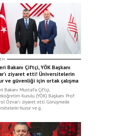
EM
leri Bakanı Çiftçi, YÖK Başkanı
r’ı ziyaret etti! Üniversitelerin
r ve güvenliği için ortak çalışma
eri Bakanı Mustafa Çiftçi,
eköğretim Kurulu (YÖK) Başkanı Prof.
rol Özvar'ı ziyaret etti. Görüşmede
rsitelerin huzur ve g..