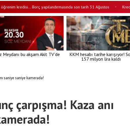
enim kredisi… Borç yapılandırmasında son tarih 31 Ağustos
Kredi kartı
•
z Meydanı bu akşam Akit TV'de
KKM hesabı tarihe karışıyor! S
157 milyon lira kaldı
anı saniye saniye kamerada!
unç çarpışma! Kaza anı
kamerada!