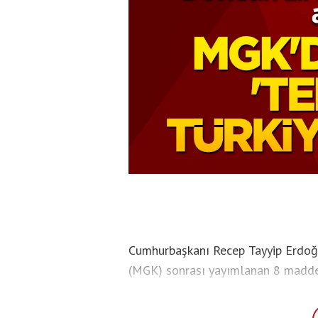
Cumhurbaşkanı Recep Tayyip Erdoğa
(MGK) sonrası yayımlanan 8 maddelik
kararlılık bir kez daha dünyaya haykı