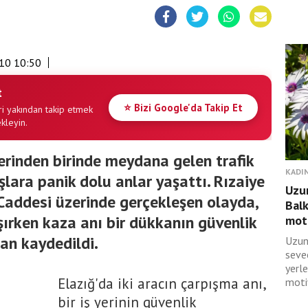
10 10:50
t
⭐ Bizi Google'da Takip Et
i yakından takip etmek
ekleyin.
erinden birinde meydana gelen trafik
KADIN
lara panik dolu anlar yaşattı. Rızaiye
Uzun
addesi üzerinde gerçekleşen olayda,
Balk
şırken kaza anı bir dükkanın güvenlik
moti
an kaydedildi.
Uzun
seve
yerl
Elazığ'da iki aracın çarpışma anı,
moti
bir iş yerinin güvenlik