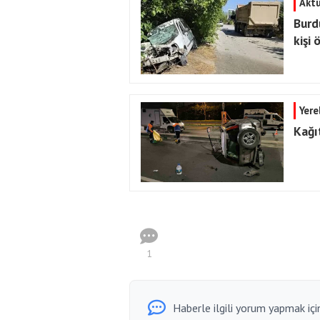
Aktü
Burd
kişi 
Yere
Kağı
1
Haberle ilgili yorum yapmak için