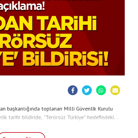
n başkanlığında toplanan Milli Güvenlik Kurulu
 tarihi bildiride, "Terörsüz Türkiye" hedefindeki
rıldı.