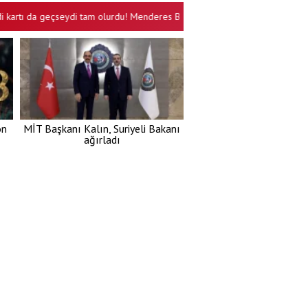
 da geçseydi tam olurdu! Menderes Belediyesi’nde taksitle rüşvet
Sa
•
on
MİT Başkanı Kalın, Suriyeli Bakanı
ağırladı