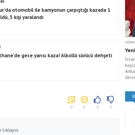
el
ur'da otomobil ile kamyonun çarpıştığı kazada 1
öldü, 5 kişi yaralandı
GÜND
l
Yeni
thane’de gece yarısı kaza! Alkollü sürücü dehşeti
İsta
başl
Anka
devr
0
0
0
0
 tıklayın.