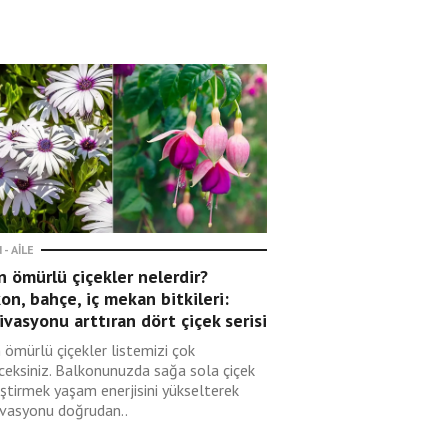
 - AILE
 ömürlü çiçekler nelerdir?
on, bahçe, iç mekan bitkileri:
vasyonu arttıran dört çiçek serisi
 ömürlü çiçekler listemizi çok
ceksiniz. Balkonunuzda sağa sola çiçek
eştirmek yaşam enerjisini yükselterek
vasyonu doğrudan..