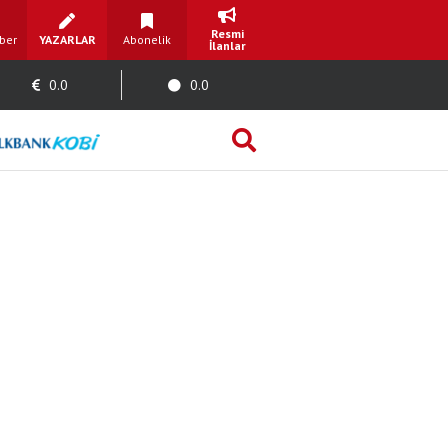
Resmi
ber
YAZARLAR
Abonelik
İlanlar
0.0
0.0