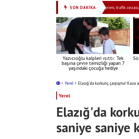
e artığı Ertuğrul Özkök adliyede
Vergi, SGK primi, trafik cezası, öğr
SON DAKİKA
•
Yazıcıoğlu kalpleri ısıttı: Tek
Sö
başına çevre temizliği yapan 7
yaşındaki çocuğa hediye
Yerel
Elazığ'da korkunç çarpışma! Kaza 
Yerel
Elazığ'da kork
saniye saniye 