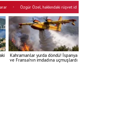
Özgür Özel, hakkındaki rüşvet iddialarına cevap verdi: Lanet olsun..! P
•
aki
Kahramanlar yurda döndü! İspanya
ve Fransa'nın imdadına uçmuşlardı