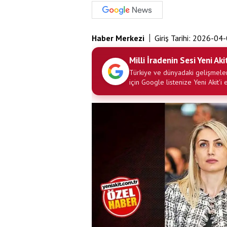
Haber Merkezi
Giriş Tarihi:
2026-04-
Milli İradenin Sesi Yeni Aki
Türkiye ve dünyadaki gelişmeler
için Google listenize Yeni Akit'i 