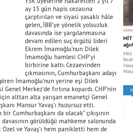
YSK üyelerine hakaretten 2 yıl 7
ay 15 gün hapis cezasına
çarptırılan ve siyasi yasaklı hâle
gelen, İBB’ye yönelik yolsuzluk
GÜND
davasında ise yargılanmasına
MİT 
devam edilen suç örgütü lideri
ağır
Ekrem İmamoğlu’nun Dilek
Milli
İmamoğlu hamlesi CHP’yi
İbrah
birbirine kattı. Cezaevinden
Hasan
Masad
çıkmasının, Cumhurbaşkanı adayı
gören İmamoğlu’nun yerine eşi Dilek
 Genel Merkez’de fırtına kopardı. CHP’nin
çin alttan alta yarışan emanetçi Genel
kanı Mansur Yavaş’ı huzursuz etti.
 bir Cumhurbaşkanı da olacak” çıkışının
uk davasının görüldüğü mahkeme salonunda
 Özel ve Yavaş’ı hem panikletti hem de