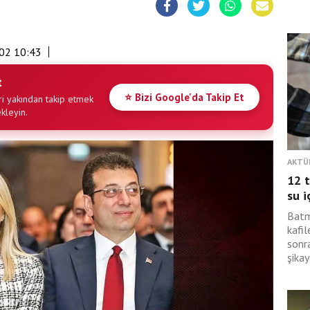
02 10:43
t
⭐ Bizi Google'da Takip Et
i yakından takip etmek
ekleyin.
AKTÜ
12 t
su i
Batm
kafil
sonra
şikay