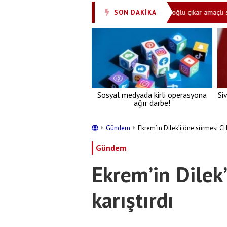
sinden dosta güven, düşmana gözdağı!
‘İmamoğlu çıkar amaçlı suç örgü
SON DAKİKA
•
Sosyal medyada kirli operasyona
Si
ağır darbe!
Gündem
Ekrem’in Dilek’i öne sürmesi CHP’
Gündem
Ekrem’in Dilek
karıştırdı