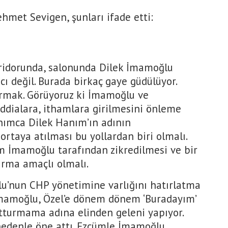
hmet Sevigen, şunları ifade etti:
idorunda, salonunda Dilek İmamoğlu
cı değil. Burada birkaç gaye güdülüyor.
dırmak. Görüyoruz ki İmamoğlu ve
dialara, ithamlara girilmesini önleme
nımca Dilek Hanım’ın adının
rtaya atılması bu yollardan biri olmalı.
m İmamoğlu tarafından zikredilmesi ve bir
rma amaçlı olmalı.
u’nun CHP yönetimine varlığını hatırlatma
mamoğlu, Özel’e dönem dönem ‘Buradayım’
tturmama adına elinden geleni yapıyor.
edenle öne attı. Ezcümle İmamoğlu,