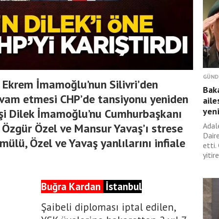
GÜND
sı Ekrem İmamoğlu’nun Silivri’den
Bak
evam etmesi CHP’de tansiyonu yeniden
aile
yen
eşi Dilek İmamoğlu’nu Cumhurbaşkanı
 Özgür Özel ve Mansur Yavaş’ı strese
Adal
Dair
ülü, Özel ve Yavaş yanlılarını infiale
etti
yitir
Buğra Kardan
İstanbul
Şaibeli diploması iptal edilen,