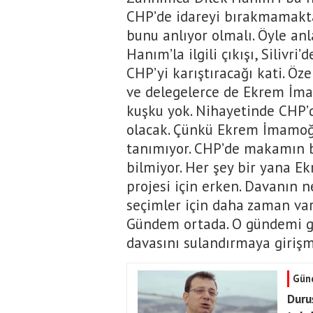
CHP’de idareyi bırakmamakta
bunu anlıyor olmalı. Öyle an
Hanım’la ilgili çıkışı, Silivri
CHP’yi karıştıracağı kati. Öze
ve delegelerce de Ekrem İmam
kuşku yok. Nihayetinde CHP’
olacak. Çünkü Ekrem İmamoğl
tanımıyor. CHP’de makamın 
bilmiyor. Her şey bir yana E
projesi için erken. Davanın ne
seçimler için daha zaman va
Gündem ortada. O gündemi gö
davasını sulandırmaya girişm
Gün
Duru