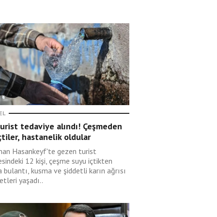
EL
urist tedaviye alındı! Çeşmeden
çtiler, hastanelik oldular
an Hasankeyf'te gezen turist
esindeki 12 kişi, çeşme suyu içtikten
 bulantı, kusma ve şiddetli karın ağrısı
etleri yaşadı..