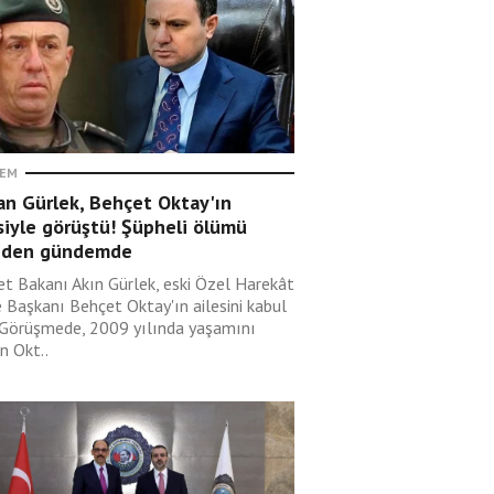
EM
an Gürlek, Behçet Oktay'ın
siyle görüştü! Şüpheli ölümü
iden gündemde
et Bakanı Akın Gürlek, eski Özel Harekât
e Başkanı Behçet Oktay'ın ailesini kabul
. Görüşmede, 2009 yılında yaşamını
en Okt..