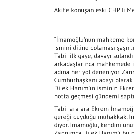
Akit’e konuşan eski CHP’li Me
“İmamoğlu’nun mahkeme kor
ismini diline dolaması şaşırtı
Tabii ilk gaye, davayı sulan
arkadaşlarınca mahkemede id
adına her yol deneniyor. Zan
Cumhurbaşkanı adayı olarak o
Dilek Hanım’ın isminin Ekre
notta geçmesi gündemi saptı
Tabii ara ara Ekrem İmamoğl
gereği duyduğu muhakkak. İ
diyor. İmamoğlu, kendini unu
Zannımca Dilek Hanım’ı bu n