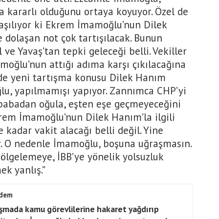
 kararlı olduğunu ortaya koyuyor. Özel de
laşılıyor ki Ekrem İmamoğlu’nun Dilek
’de dolaşan not çok tartışılacak. Bunun
l ve Yavaş’tan tepki geleceği belli. Vekiller
oğlu’nun attığı adıma karşı çıkılacağına
de yeni tartışma konusu Dilek Hanım
u, yapılmamışı yapıyor. Zannımca CHP’yi
babadan oğula, eşten eşe geçmeyeceğini
krem İmamoğlu’nun Dilek Hanım’la ilgili
 kadar vakit alacağı belli değil. Yine
r. O nedenle İmamoğlu, boşuna uğraşmasın.
lgelemeye, İBB’ye yönelik yolsuzluk
ek yanlış.”
dem
şmada kamu görevlilerine hakaret yağdırıp