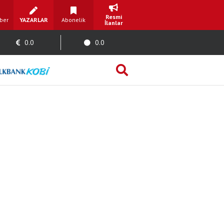
Resmi
ber
YAZARLAR
Abonelik
İlanlar
0.0
0.0