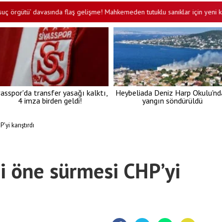
tü’ davasında flaş gelişme! Mahkemeden tutuklu sanıklar için yeni karar
vasspor'da transfer yasağı kalktı,
Heybeliada Deniz Harp Okulu'nd
4 imza birden geldi!
yangın söndürüldü
yi karıştırdı
’i öne sürmesi CHP’yi