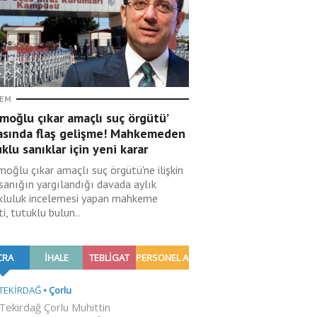
EM
moğlu çıkar amaçlı suç örgütü’
asında flaş gelişme! Mahkemeden
klu sanıklar için yeni karar
moğlu çıkar amaçlı suç örgütü'ne ilişkin
sanığın yargılandığı davada aylık
kluluk incelemesi yapan mahkeme
i, tutuklu bulun..