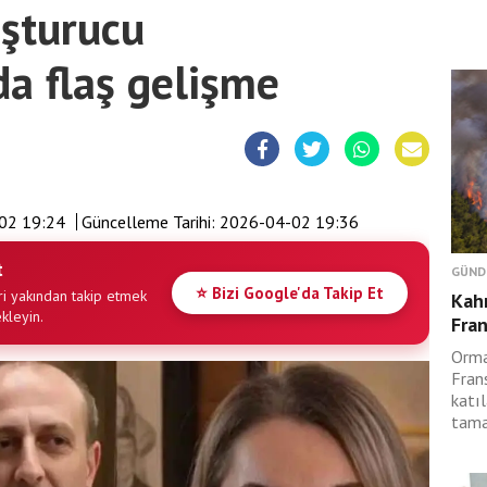
şturucu
a flaş gelişme
02 19:24
Güncelleme Tarihi:
2026-04-02 19:36
t
GÜND
⭐ Bizi Google'da Takip Et
i yakından takip etmek
Kah
ekleyin.
Fran
Orma
Fran
katıl
tama