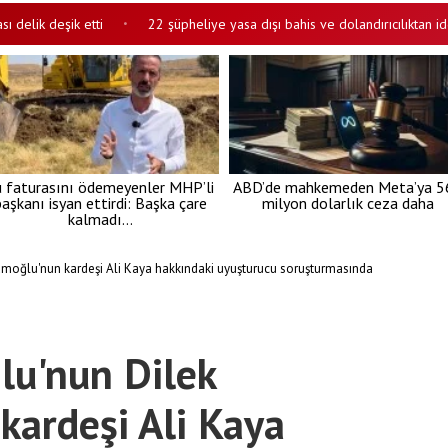
 deşik etti
22 şüpheliye yasa dışı bahis ve dolandırıcılıktan iddiana
•
u faturasını ödemeyenler MHP’li
ABD’de mahkemeden Meta’ya 5
aşkanı isyan ettirdi: Başka çare
milyon dolarlık ceza daha
kalmadı…
oğlu'nun kardeşi Ali Kaya hakkındaki uyuşturucu soruşturmasında
u'nun Dilek
ardeşi Ali Kaya