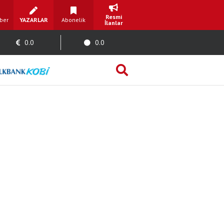
Resmi
ber
YAZARLAR
Abonelik
İlanlar
0.0
0.0