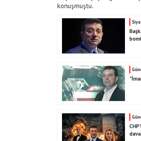
konuşmuştu.
Siya
Başk
bomb
Gün
"İma
Gün
CHP'
dava