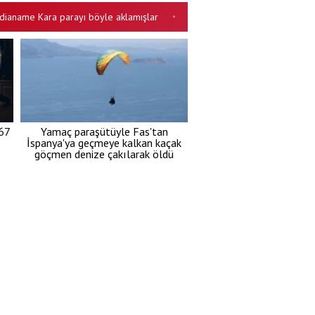
me Kara parayı böyle aklamışlar
30 ilde dev DEAŞ operasyonu! Çok sa
•
67
Yamaç paraşütüyle Fas'tan
İspanya'ya geçmeye kalkan kaçak
göçmen denize çakılarak öldü