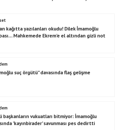
set
an kağıtta yazılanları okudu! Dilek İmamoğlu
ası… Mahkemede Ekrem’e el altından gizli not
dem
moğlu suç örgütü" davasında flaş gelişme
dem
li başkanların vukuatları bitmiyor: İmamoğlu
sında 'kayınbirader' savunması pes dedirtti