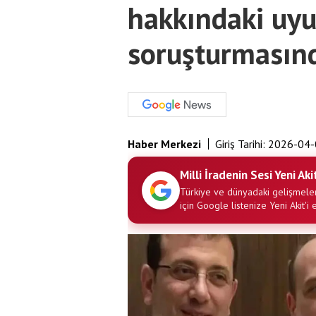
hakkındaki uyu
soruşturmasınd
Haber Merkezi
Giriş Tarihi:
2026-04-
Milli İradenin Sesi Yeni Aki
Türkiye ve dünyadaki gelişmeler
için Google listenize Yeni Akit'i 