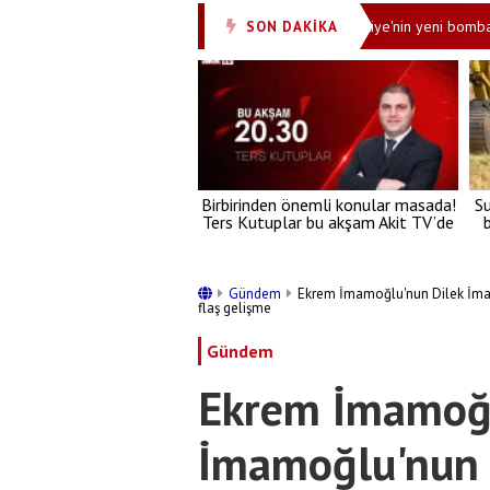
ndı
ASELSAN tarihi gelişmeyi duyurdu: Türkiye'nin yeni bombası delik
SON DAKİKA
•
Birbirinden önemli konular masada!
S
Ters Kutuplar bu akşam Akit TV’de
b
Gündem
Ekrem İmamoğlu'nun Dilek İmam
flaş gelişme
Gündem
Ekrem İmamoğl
İmamoğlu'nun k