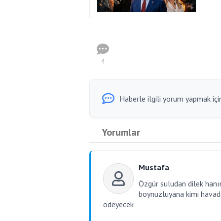
4
Haberle ilgili yorum yapmak için
Yorumlar
Mustafa
Özgür suludan dilek hanı
boynuzluyana kimi havada
ödeyecek