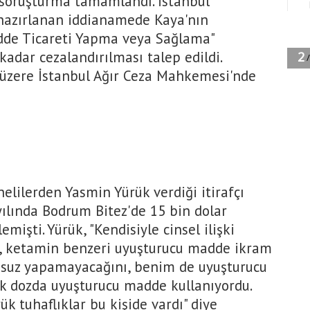
 soruşturma tamamlandı. İstanbul
 hazırlanan iddianamede Kaya'nın
dde Ticareti Yapma veya Sağlama"
kadar cezalandırılması talep edildi.
üzere İstanbul Ağır Ceza Mahkemesi'nde
lilerden Yasmin Yürük verdiği itirafçı
yılında Bodrum Bitez'de 15 bin dolar
mişti. Yürük, "Kendisiyle cinsel ilişki
n, ketamin benzeri uyuşturucu madde ikram
ucusuz yapamayacağını, benim de uyuşturucu
k dozda uyuşturucu madde kullanıyordu.
 tuhaflıklar bu kişide vardı" diye