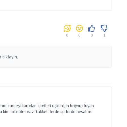
0
0
0
1
 tıklayın.
mın kardeşi kurudan kimileri uçkurdan boynuzluyan
 kimi otelde mavi takkeli lerde sp lerde hesabını