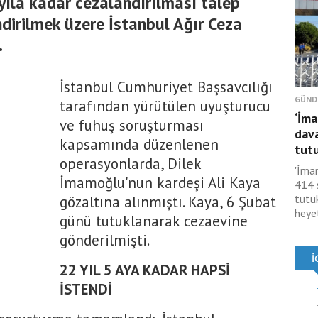
yıla kadar cezalandırılması talep
ndirilmek üzere İstanbul Ağır Ceza
.
İstanbul Cumhuriyet Başsavcılığı
GÜND
tarafından yürütülen uyuşturucu
‘İma
ve fuhuş soruşturması
dav
kapsamında düzenlenen
tutu
operasyonlarda, Dilek
'İma
İmamoğlu'nun kardeşi Ali Kaya
414 
tutu
gözaltına alınmıştı. Kaya, 6 Şubat
heyet
günü tutuklanarak cezaevine
gönderilmişti.
22 YIL 5 AYA KADAR HAPSİ
İSTENDİ