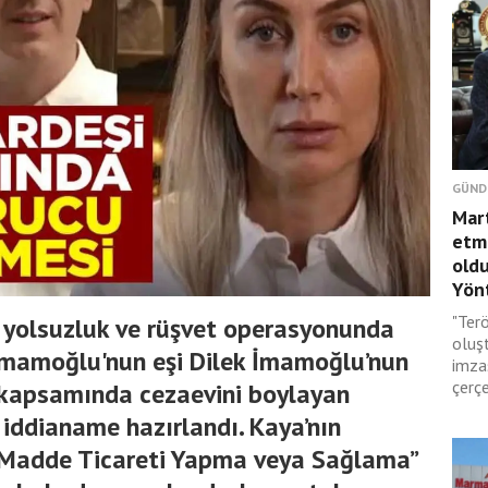
GÜND
Mar
etmi
oldu
Yönt
"Terö
k yolsuzluk ve rüşvet operasyonunda
oluş
İmamoğlu'nun eşi Dilek İmamoğlu’nun
imza
çerçe
kapsamında cezaevini boylayan
 iddianame hazırlandı. Kaya’nın
 Madde Ticareti Yapma veya Sağlama”