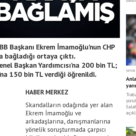
saldı
 İBB Başkanı Ekrem İmamoğlu’nun CHP
a bağladığı ortaya çıktı.
enel Başkan Yardımcısı’na 200 bin TL;
SPOR
na 150 bin TL verdiği öğrenildi.
Anl
yarı
HABER MERKEZ
Trabz
yürü
Skandalların odağında yer alan
Sala
Ekrem İmamoğlu ve
açıkl
arkadaşlarına, danışmanlarına
yönelik soruşturmada çarpıcı