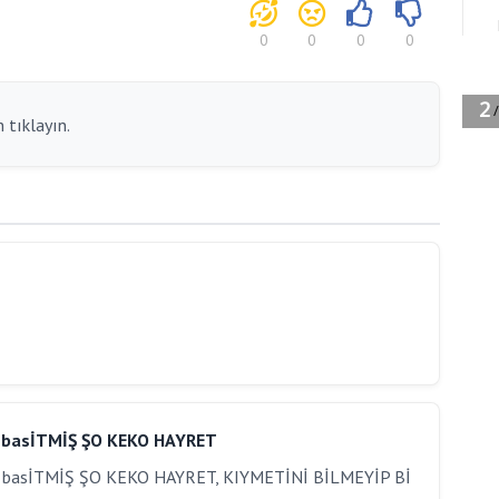
0
0
0
0
 tıklayın.
İ basİTMİŞ ŞO KEKO HAYRET
 basİTMİŞ ŞO KEKO HAYRET, KIYMETİNİ BİLMEYİP Bİ