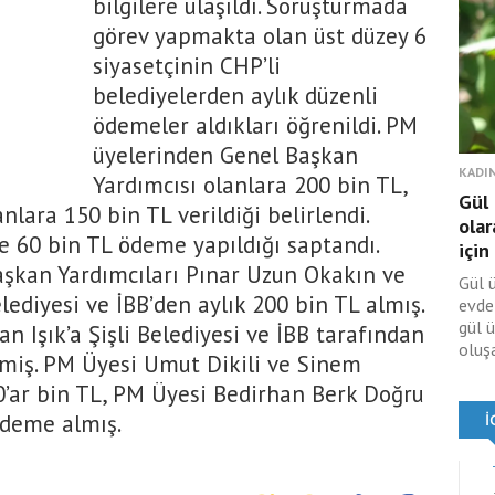
bilgilere ulaşıldı. Soruşturmada
görev yapmakta olan üst düzey 6
siyasetçinin CHP’li
belediyelerden aylık düzenli
ödemeler aldıkları öğrenildi. PM
üyelerinden Genel Başkan
KADIN
Yardımcısı olanlara 200 bin TL,
Gül
nlara 150 bin TL verildiği belirlendi.
olar
se 60 bin TL ödeme yapıldığı saptandı.
için
aşkan Yardımcıları Pınar Uzun Okakın ve
Gül 
elediyesi ve İBB’den aylık 200 bin TL almış.
evde
gül 
n Işık’a Şişli Belediyesi ve İBB tarafından
oluşa
lmiş. PM Üyesi Umut Dikili ve Sinem
60’ar bin TL, PM Üyesi Bedirhan Berk Doğru
 ödeme almış.