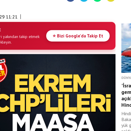
29 11:21
t
⭐ Bizi Google'da Takip Et
i yakından takip etmek
ekleyin.
DÜNY
'İsr
gemi
açık
Hind
Hindi
Baka
yük 