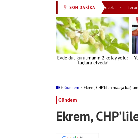
ifine ilişkin paylaşım: Milli birliğimizi perçinleyecek
Terörsüz Türk
SON DAKİKA
•
Evde dut kurutmanın 2 kolay yolu:
Y
İlaçlara elveda!
Gündem
Ekrem, CHP’lileri maaşa bağlam
Gündem
Ekrem, CHP’lil