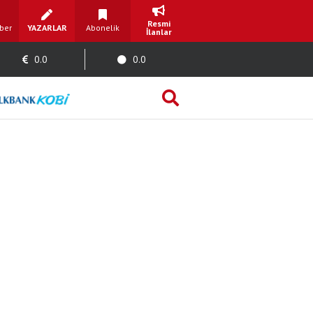
Resmi
ber
YAZARLAR
Abonelik
İlanlar
0.0
0.0