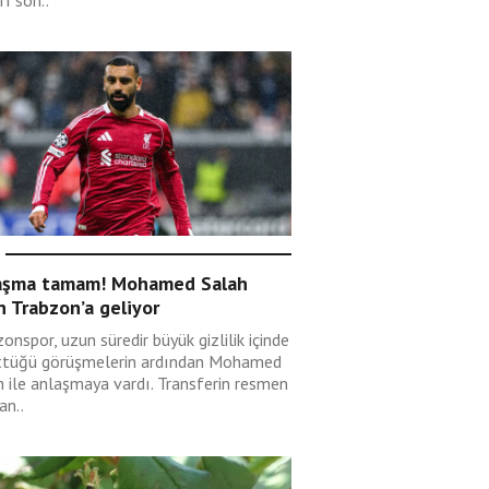
rı son..
aşma tamam! Mohamed Salah
n Trabzon’a geliyor
onspor, uzun süredir büyük gizlilik içinde
ttüğü görüşmelerin ardından Mohamed
h ile anlaşmaya vardı. Transferin resmen
an..