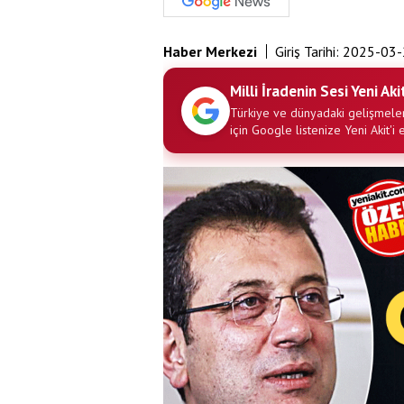
Haber Merkezi
Giriş Tarihi:
2025-03-
Milli İradenin Sesi Yeni Aki
Türkiye ve dünyadaki gelişmeler
için Google listenize Yeni Akit'i 