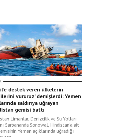
A
ail’e destek veren ülkelerin
lerini vururuz' demişlerdi: Yemen
larında saldırıya uğrayan
istan gemisi battı
stan Limanlar, Denizcilik ve Su Yolları
nı Sarbananda Sonowal, Hindistan’a ait
gemisinin Yemen açıklarında uğradığı