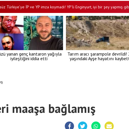
iye’ye İP ve YP imza koymadı! YP’li Enginyurt, iyi bir şey yapmış gibi ilan ett
üzü yanan genç kantaron yağıyla
Tarım aracı şarampole devrildi!
iyileştiğini iddia etti
yaşındaki Ayşe hayatını kaybett
ış
eri maaşa bağlamış