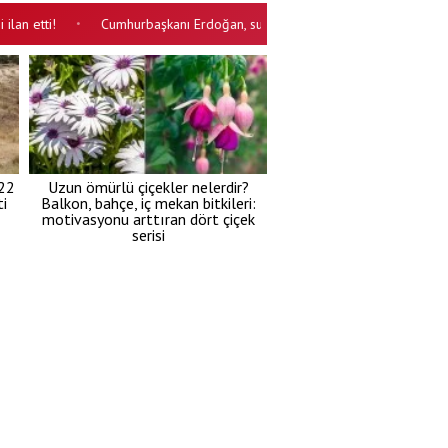
i!
Cumhurbaşkanı Erdoğan, suikastçı FETÖ'cü Burkay Karatepe'den şi
•
 22
Uzun ömürlü çiçekler nelerdir?
i
Balkon, bahçe, iç mekan bitkileri:
motivasyonu arttıran dört çiçek
serisi