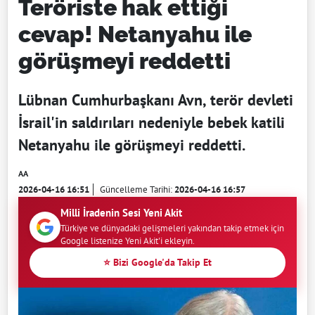
Teröriste hak ettiği
cevap! Netanyahu ile
görüşmeyi reddetti
Lübnan Cumhurbaşkanı Avn, terör devleti
İsrail'in saldırıları nedeniyle bebek katili
Netanyahu ile görüşmeyi reddetti.
AA
2026-04-16 16:51
Güncelleme Tarihi:
2026-04-16 16:57
Milli İradenin Sesi Yeni Akit
Türkiye ve dünyadaki gelişmeleri yakından takip etmek için
Google listenize Yeni Akit'i ekleyin.
⭐ Bizi Google'da Takip Et