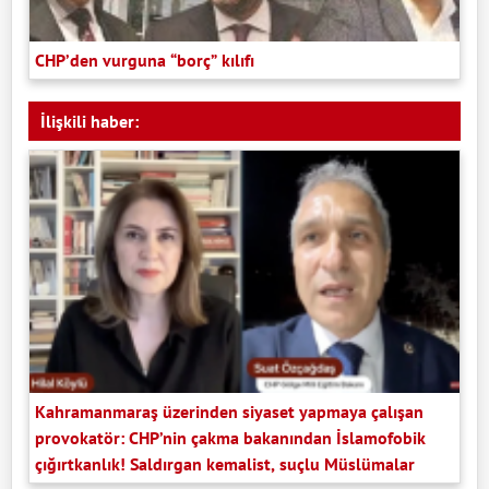
CHP’den vurguna “borç” kılıfı
İlişkili haber:
Kahramanmaraş üzerinden siyaset yapmaya çalışan
provokatör: CHP’nin çakma bakanından İslamofobik
çığırtkanlık! Saldırgan kemalist, suçlu Müslümalar