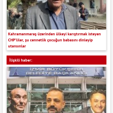
Kahramanmaraş üzerinden ülkeyi karıştırmak isteyen
CHP’liler, şu cennetlik çocuğun babasını dinleyip
utansınlar
İlişkili haber: