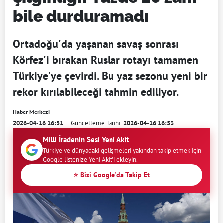
bile durduramadı
Ortadoğu'da yaşanan savaş sonrası
Körfez'i bırakan Ruslar rotayı tamamen
Türkiye'ye çevirdi. Bu yaz sezonu yeni bir
rekor kırılabileceği tahmin ediliyor.
Haber Merkezi
2026-04-16 16:51
Güncelleme Tarihi:
2026-04-16 16:53
Milli İradenin Sesi Yeni Akit
Türkiye ve dünyadaki gelişmeleri yakından takip etmek için
Google listenize Yeni Akit'i ekleyin.
⭐ Bizi Google'da Takip Et