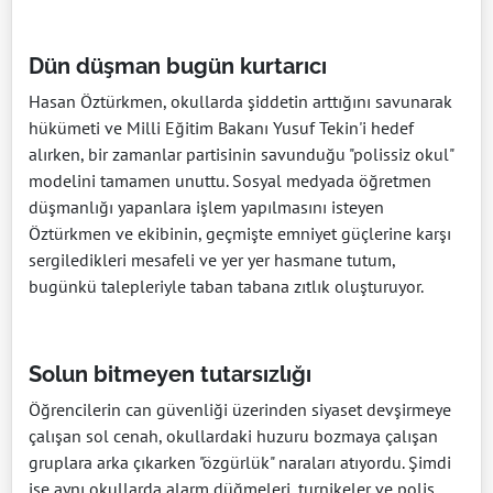
Dün düşman bugün kurtarıcı
Hasan Öztürkmen, okullarda şiddetin arttığını savunarak
hükümeti ve Milli Eğitim Bakanı Yusuf Tekin'i hedef
alırken, bir zamanlar partisinin savunduğu "polissiz okul"
modelini tamamen unuttu. Sosyal medyada öğretmen
düşmanlığı yapanlara işlem yapılmasını isteyen
Öztürkmen ve ekibinin, geçmişte emniyet güçlerine karşı
sergiledikleri mesafeli ve yer yer hasmane tutum,
bugünkü talepleriyle taban tabana zıtlık oluşturuyor.
Solun bitmeyen tutarsızlığı
Öğrencilerin can güvenliği üzerinden siyaset devşirmeye
çalışan sol cenah, okullardaki huzuru bozmaya çalışan
gruplara arka çıkarken "özgürlük" naraları atıyordu. Şimdi
ise aynı okullarda alarm düğmeleri, turnikeler ve polis