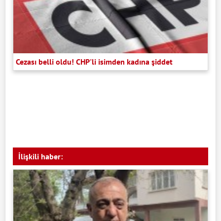
Cezası belli oldu! CHP'li isimden kadına şiddet
İlişkili haber: