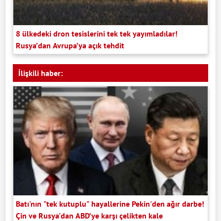
8 ülkedeki dron tesislerini tek tek yayımladılar!
Rusya’dan Avrupa’ya açık tehdit
İlişkili haber:
Batı'nın "tek kutuplu" hayallerine Pekin'den ağır darbe!
Çin ve Rusya'dan ABD’ye karşı çelikten kale