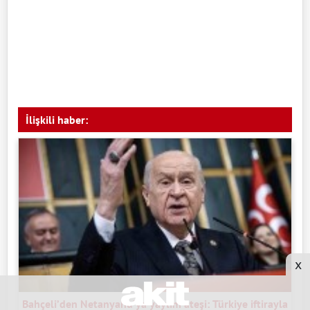
İlişkili haber:
x
Bahçeli’den Netanyahu’ya yaylım ateşi: Türkiye iftirayla