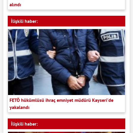
alındı
İlişkili haber:
FETÖ hükümlüsü ihraç emniyet müdürü Kayseri'de
yakalandı
İlişkili haber: