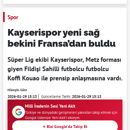
Spor
Kayserispor yeni sağ
bekini Fransa’dan buldu
Süper Lig ekibi Kayserispor, Metz forması
giyen Fildişi Sahilli futbolcu futbolcu
Koffi Kouao ile prensip anlaşmasına vardı.
Hüseyin Güre
2026-01-29 15:13
Güncelleme Tarihi:
2026-01-29 15:13
Milli İradenin Sesi Yeni Akit
Türkiye ve dünyadaki gelişmeleri yakından takip etmek için
Google listenize Yeni Akit'i ekleyin.
⭐ Bizi Google'da Takip Et