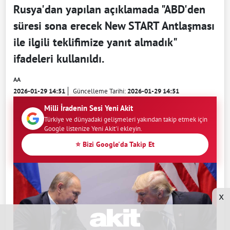
Rusya'dan yapılan açıklamada "ABD'den
süresi sona erecek New START Antlaşması
ile ilgili teklifimize yanıt almadık"
ifadeleri kullanıldı.
AA
2026-01-29 14:51
Güncelleme Tarihi:
2026-01-29 14:51
Milli İradenin Sesi Yeni Akit
Türkiye ve dünyadaki gelişmeleri yakından takip etmek için
Google listenize Yeni Akit'i ekleyin.
⭐ Bizi Google'da Takip Et
x