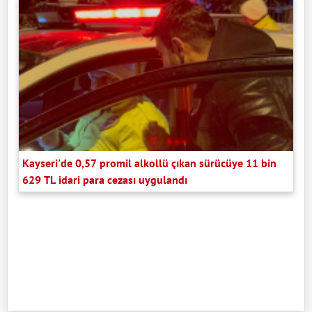
Kayseri'de 0,57 promil alkollü çıkan sürücüye 11 bin
629 TL idari para cezası uygulandı