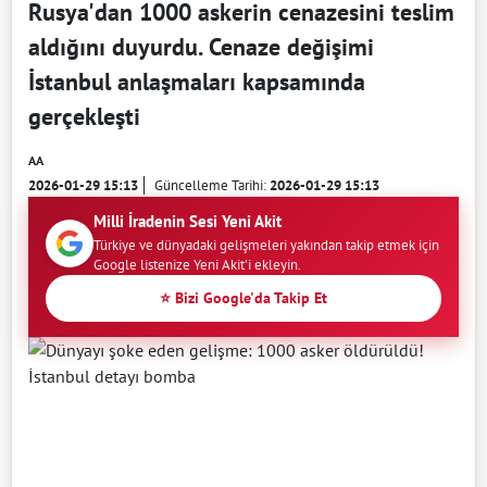
Rusya'dan 1000 askerin cenazesini teslim
aldığını duyurdu. Cenaze değişimi
İstanbul anlaşmaları kapsamında
gerçekleşti
AA
2026-01-29 15:13
Güncelleme Tarihi:
2026-01-29 15:13
Milli İradenin Sesi Yeni Akit
Türkiye ve dünyadaki gelişmeleri yakından takip etmek için
Google listenize Yeni Akit'i ekleyin.
⭐ Bizi Google'da Takip Et