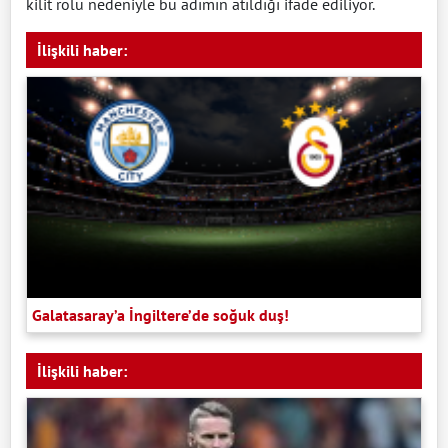
kilit rolü nedeniyle bu adımın atıldığı ifade ediliyor.
İlişkili haber:
Galatasaray’a İngiltere’de soğuk duş!
İlişkili haber: