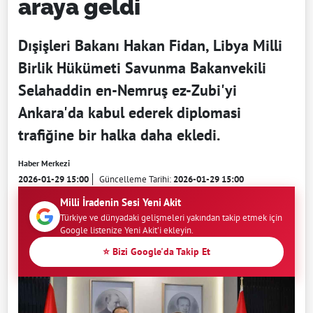
araya geldi
Dışişleri Bakanı Hakan Fidan, Libya Milli
Birlik Hükümeti Savunma Bakanvekili
Selahaddin en-Nemruş ez-Zubi'yi
Ankara'da kabul ederek diplomasi
trafiğine bir halka daha ekledi.
Haber Merkezi
2026-01-29 15:00
Güncelleme Tarihi:
2026-01-29 15:00
Milli İradenin Sesi Yeni Akit
Türkiye ve dünyadaki gelişmeleri yakından takip etmek için
Google listenize Yeni Akit'i ekleyin.
⭐ Bizi Google'da Takip Et