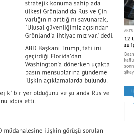
stratejik konuma sahip ada
ülkesi Grönland'da Rus ve Çin
varlığının arttığını savunarak,
"Ulusal güvenliğimiz açısından
AKTÜ
Grönland'a ihtiyacımız var." dedi.
12 t
su i
ABD Başkanı Trump, tatilini
Batm
geçirdiği Florida'dan
kafil
Washington'a dönerken uçakta
sonra
basın mensuplarına gündeme
şikay
ilişkin açıklamalarda bulundu.
ejik" bir yer olduğunu ve şu anda Rus ve
nu iddia etti.
BD müdahalesine ilişkin görüşü sorulan