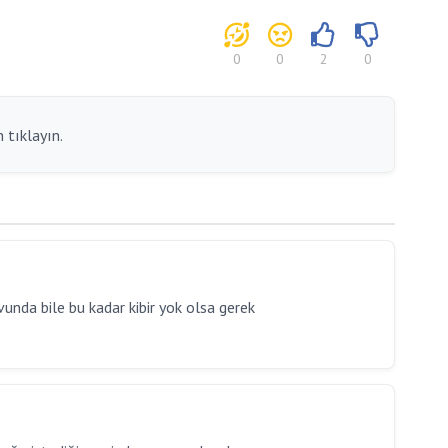
0
0
2
0
 tıklayın.
avunda bile bu kadar kibir yok olsa gerek