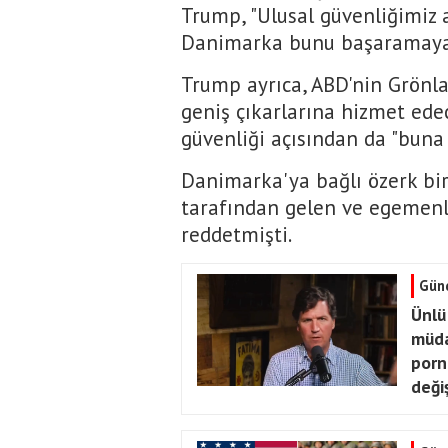
Trump, "Ulusal güvenliğimiz 
Danimarka bunu başaramayac
Trump ayrıca, ABD'nin Grönl
geniş çıkarlarına hizmet edec
güvenliği açısından da "buna 
Danimarka'ya bağlı özerk bi
tarafından gelen ve egemenli
reddetmişti.
Gün
Ünlü
müda
porno
deği