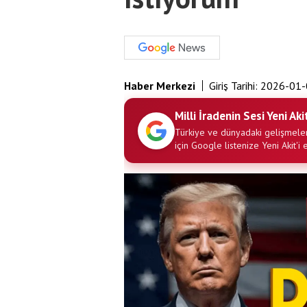
Haber Merkezi
Giriş Tarihi:
2026-01-
Milli İradenin Sesi Yeni Aki
Türkiye ve dünyadaki gelişmeler
için Google listenize Yeni Akit'i 