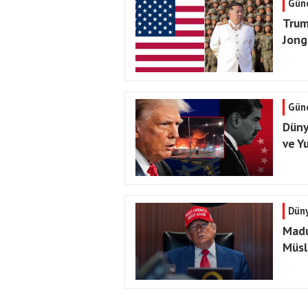
Gün
Trum
Jong
Gün
Düny
ve Y
Dün
Madu
Müsl