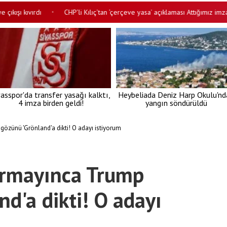
kıvırdı
CHP’li Kılıç’tan ‘çerçeve yasa’ açıklaması Attığımız imza tarihi
•
vasspor'da transfer yasağı kalktı,
Heybeliada Deniz Harp Okulu'nd
4 imza birden geldi!
yangın söndürüldü
özünü 'Grönland'a dikti! O adayı istiyorum
armayınca Trump
d'a dikti! O adayı