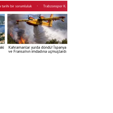
 bir sorumluluk
Trabzonspor KAP açıklaması yaptı! Salah'ın maliyeti be
•
aki
Kahramanlar yurda döndü! İspanya
ve Fransa'nın imdadına uçmuşlardı