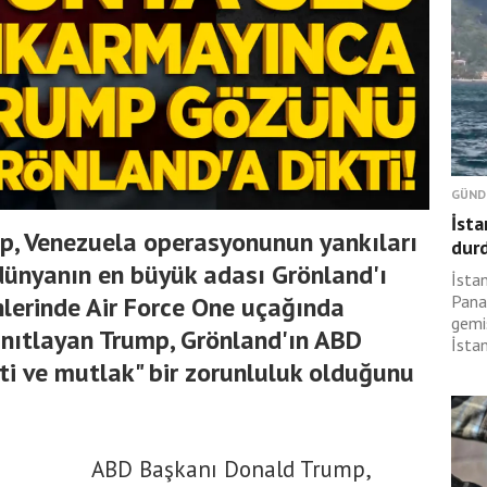
GÜND
İsta
, Venezuela operasyonunun yankıları
dur
dünyanın en büyük adası Grönland'ı
İsta
nlerinde Air Force One uçağında
Pana
gemi
yanıtlayan Trump, Grönland'ın ABD
İsta
ati ve mutlak" bir zorunluluk olduğunu
ABD Başkanı Donald Trump,