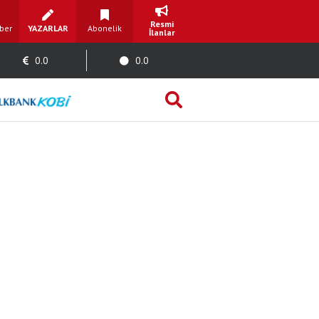
Resmi
ber
YAZARLAR
Abonelik
İlanlar
0.0
0.0