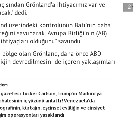
açısından Grönland'a ihtiyacımız var ve
ak." dedi.
and üzerindeki kontrolünün Batı'nın daha
eğini savunarak, Avrupa Birliği'nin (AB)
ihtiyaçları olduğunu" savundu.
r bölge olan Grönland, daha önce ABD
ğin devredilmesini de içeren yaklaşımları
dem
 gazeteci Tucker Carlson, Trump’ın Maduro’ya
halesinin iç yüzünü anlattı! Venezuela’da
grafinin, kürtajın, eşcinsel evliliğin ve cinsiyet
şim operasyonları yasaklandı