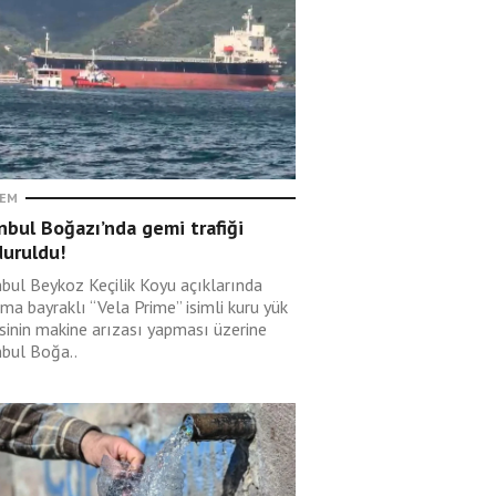
EM
nbul Boğazı’nda gemi trafiği
duruldu!
nbul Beykoz Keçilik Koyu açıklarında
ma bayraklı “Vela Prime” isimli kuru yük
sinin makine arızası yapması üzerine
nbul Boğa..