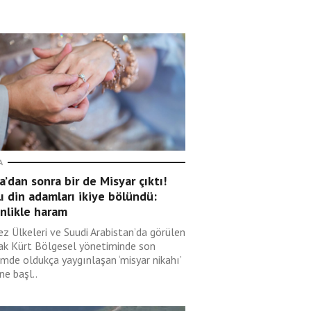
A
’dan sonra bir de Misyar çıktı!
lı din adamları ikiye bölündü:
nlikle haram
ez Ülkeleri ve Suudi Arabistan’da görülen
rak Kürt Bölgesel yönetiminde son
mde oldukça yaygınlaşan ‘misyar nikahı’
ne başl..