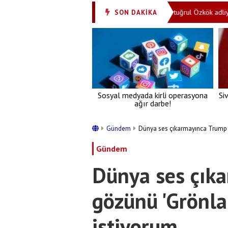
Ağzından çıkanları kulakların duymuyor mu? Ertuğrul Özkök adliye çıkışı 
SON DAKİKA
Sosyal medyada kirli operasyona
Si
ağır darbe!
Gündem
Dünya ses çıkarmayınca Trump g
Gündem
Dünya ses çık
gözünü 'Grönlan
istiyorum