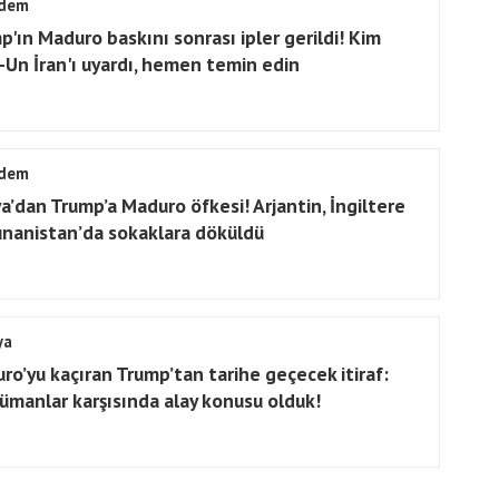
dem
p'ın Maduro baskını sonrası ipler gerildi! Kim
-Un İran'ı uyardı, hemen temin edin
dem
a’dan Trump’a Maduro öfkesi! Arjantin, İngiltere
unanistan’da sokaklara döküldü
ya
ro’yu kaçıran Trump’tan tarihe geçecek itiraf:
ümanlar karşısında alay konusu olduk!