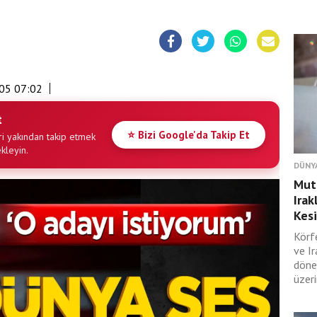
05 07:02
t
⭐ Bizi Google'da Takip Et
i yakından takip etmek
ekleyin.
DÜNY
Muta
Irak
Kesi
Körf
ve I
döne
üzeri