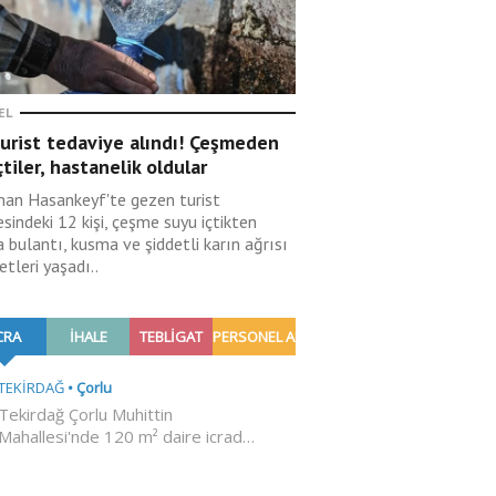
EL
urist tedaviye alındı! Çeşmeden
çtiler, hastanelik oldular
an Hasankeyf'te gezen turist
esindeki 12 kişi, çeşme suyu içtikten
 bulantı, kusma ve şiddetli karın ağrısı
etleri yaşadı..