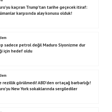
ro’yu kaçıran Trump’tan tarihe geçecek itiraf:
ümanlar karşısında alay konusu olduk!
dem
p sadece petrol değil Maduro Siyonizme dur
ği için hedef oldu
dem
e rezillik görülmedi! ABD’den ortaçağ barbarlığı!
ro’yu New York sokaklarında sergilediler