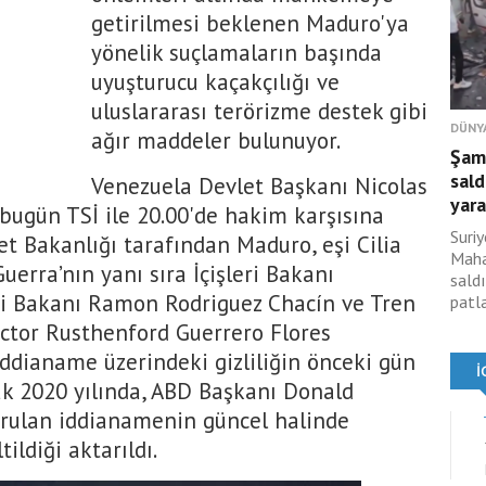
getirilmesi beklenen Maduro'ya
yönelik suçlamaların başında
uyuşturucu kaçakçılığı ve
uluslararası terörizme destek gibi
DÜNY
ağır maddeler bulunuyor.
Şam
sald
Venezuela Devlet Başkanı Nicolas
yara
 bugün TSİ ile 20.00'de hakim karşısına
Suri
et Bakanlığı tarafından Maduro, eşi Cilia
Maha
uerra’nın yanı sıra İçişleri Bakanı
sald
eri Bakanı Ramon Rodriguez Chacín ve Tren
patl
ector Rusthenford Guerrero Flores
ddianame üzerindeki gizliliğin önceki gün
larak 2020 yılında, ABD Başkanı Donald
rulan iddianamenin güncel halinde
ildiği aktarıldı.