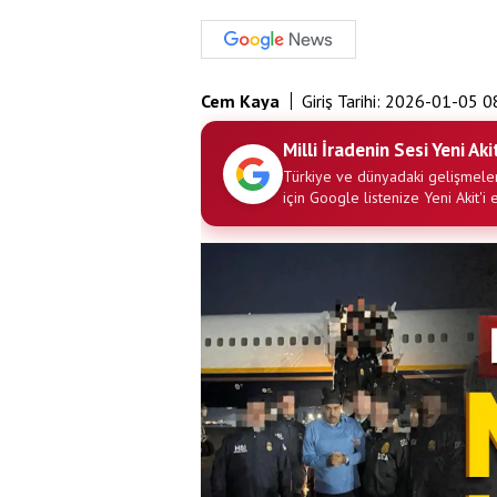
Cem Kaya
Giriş Tarihi:
2026-01-05 0
Milli İradenin Sesi Yeni Aki
Türkiye ve dünyadaki gelişmeler
için Google listenize Yeni Akit'i 