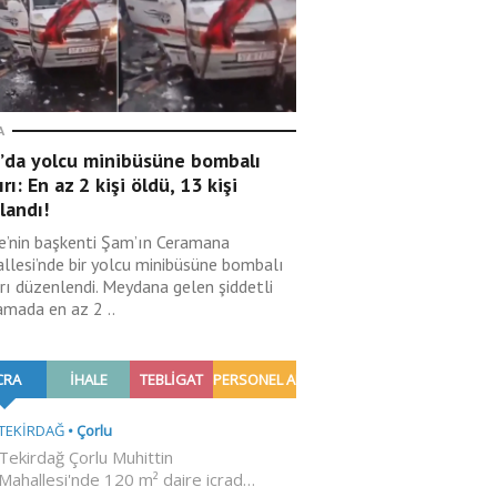
A
’da yolcu minibüsüne bombalı
ırı: En az 2 kişi öldü, 13 kişi
landı!
ye’nin başkenti Şam’ın Ceramana
llesi’nde bir yolcu minibüsüne bombalı
ırı düzenlendi. Meydana gelen şiddetli
amada en az 2 ..