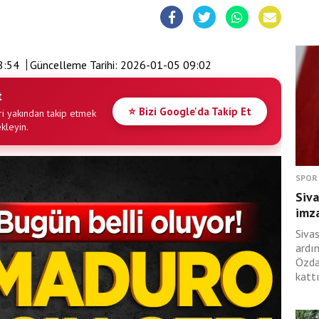
8:54
Güncelleme Tarihi:
2026-01-05 09:02
t
⭐ Bizi Google'da Takip Et
i yakından takip etmek
ekleyin.
SPOR
Siva
imza
Siva
ardı
Özda
kattı