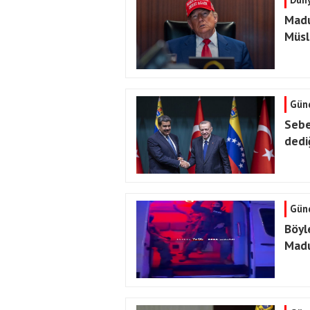
Madu
Müsl
Gün
Sebe
dedi
Gün
Böyl
Madu