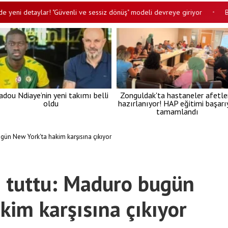
detaylar! "Güvenli ve sessiz dönüş" modeli devreye giriyor
Bu resmen
•
adou Ndiaye’nin yeni takımı belli
Zonguldak'ta hastaneler afetle
oldu
hazırlanıyor! HAP eğitimi başarı
tamamlandı
gün New York'ta hakim karşısına çıkıyor
i tuttu: Maduro bugün
kim karşısına çıkıyor