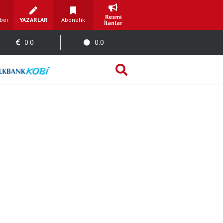
Resmi
ber
YAZARLAR
Abonelik
İlanlar
0.0
0.0