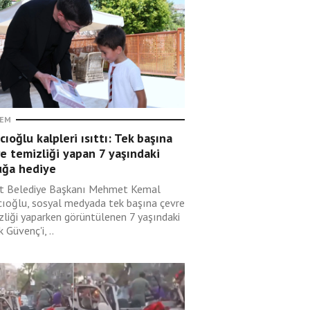
EM
cıoğlu kalpleri ısıttı: Tek başına
e temizliği yapan 7 yaşındaki
uğa hediye
t Belediye Başkanı Mehmet Kemal
cıoğlu, sosyal medyada tek başına çevre
zliği yaparken görüntülenen 7 yaşındaki
 Güvenç'i, ..