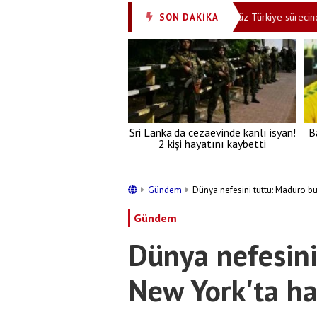
 sayıda gözaltı var... İşte isimleri
Terörsüz Türkiye sürecinde yeni 
SON DAKİKA
•
Sri Lanka'da cezaevinde kanlı isyan!
B
2 kişi hayatını kaybetti
Gündem
Dünya nefesini tuttu: Maduro bu
Gündem
Dünya nefesin
New York'ta ha