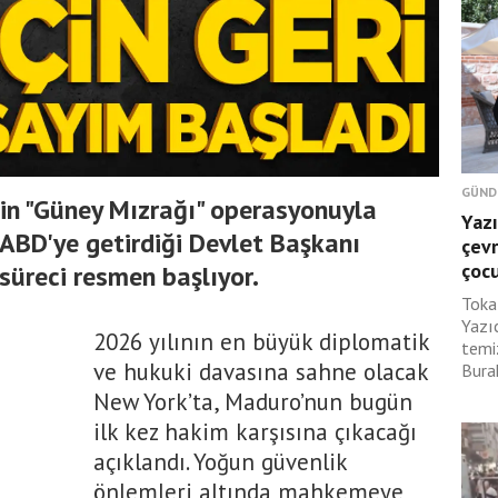
GÜND
in "Güney Mızrağı" operasyonuyla
Yazı
ABD'ye getirdiği Devlet Başkanı
çevr
çoc
süreci resmen başlıyor.
Toka
Yazı
2026 yılının en büyük diplomatik
temi
ve hukuki davasına sahne olacak
Burak
New York’ta, Maduro’nun bugün
ilk kez hakim karşısına çıkacağı
açıklandı. Yoğun güvenlik
önlemleri altında mahkemeye