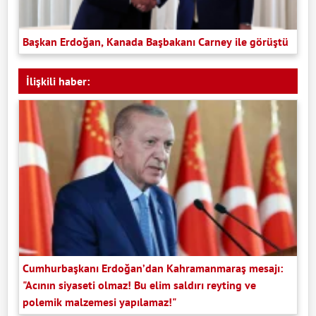
Başkan Erdoğan, Kanada Başbakanı Carney ile görüştü
İlişkili haber:
Cumhurbaşkanı Erdoğan’dan Kahramanmaraş mesajı:
"Acının siyaseti olmaz! Bu elim saldırı reyting ve
polemik malzemesi yapılamaz!"