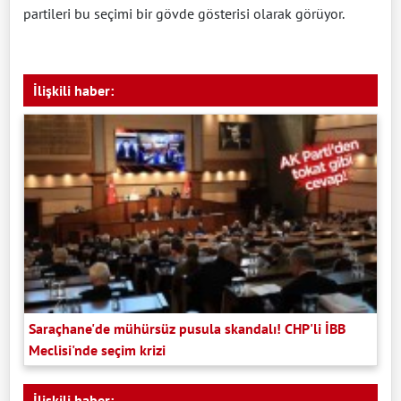
partileri bu seçimi bir gövde gösterisi olarak görüyor.
İlişkili haber:
Saraçhane'de mühürsüz pusula skandalı! CHP'li İBB
Meclisi'nde seçim krizi
İlişkili haber: