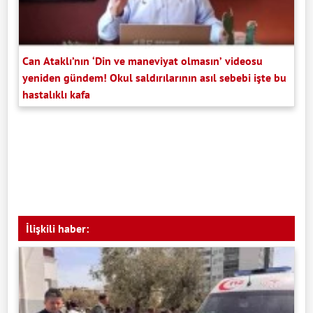
Can Ataklı’nın ‘Din ve maneviyat olmasın’ videosu
yeniden gündem! Okul saldırılarının asıl sebebi işte bu
hastalıklı kafa
İlişkili haber: