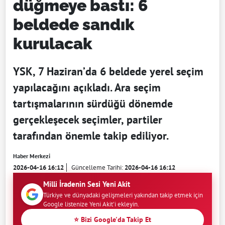
düğmeye bastı: 6
beldede sandık
kurulacak
YSK, 7 Haziran’da 6 beldede yerel seçim
yapılacağını açıkladı. Ara seçim
tartışmalarının sürdüğü dönemde
gerçekleşecek seçimler, partiler
tarafından önemle takip ediliyor.
Haber Merkezi
2026-04-16 16:12
Güncelleme Tarihi:
2026-04-16 16:12
Milli İradenin Sesi Yeni Akit
Türkiye ve dünyadaki gelişmeleri yakından takip etmek için
Google listenize Yeni Akit'i ekleyin.
⭐ Bizi Google'da Takip Et