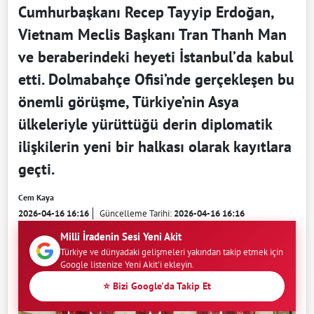
Cumhurbaşkanı Recep Tayyip Erdoğan,
Vietnam Meclis Başkanı Tran Thanh Man
ve beraberindeki heyeti İstanbul’da kabul
etti. Dolmabahçe Ofisi’nde gerçekleşen bu
önemli görüşme, Türkiye’nin Asya
ülkeleriyle yürüttüğü derin diplomatik
ilişkilerin yeni bir halkası olarak kayıtlara
geçti.
Cem Kaya
2026-04-16 16:16
Güncelleme Tarihi:
2026-04-16 16:16
Milli İradenin Sesi Yeni Akit
Türkiye ve dünyadaki gelişmeleri yakından takip etmek için
Google listenize Yeni Akit'i ekleyin.
⭐ Bizi Google'da Takip Et