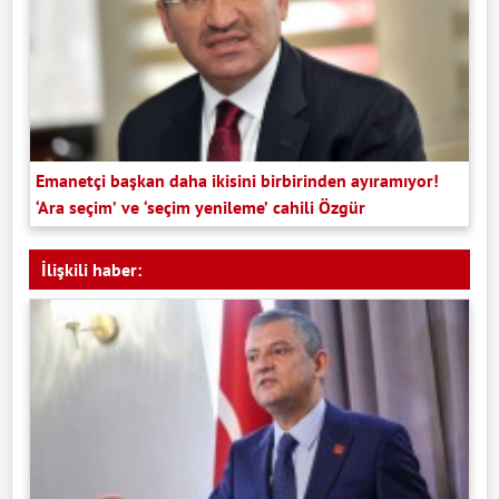
Emanetçi başkan daha ikisini birbirinden ayıramıyor!
‘Ara seçim’ ve ‘seçim yenileme’ cahili Özgür
İlişkili haber: