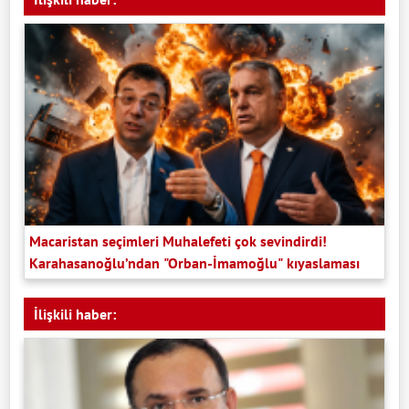
Macaristan seçimleri Muhalefeti çok sevindirdi!
Karahasanoğlu’ndan "Orban-İmamoğlu" kıyaslaması
İlişkili haber: