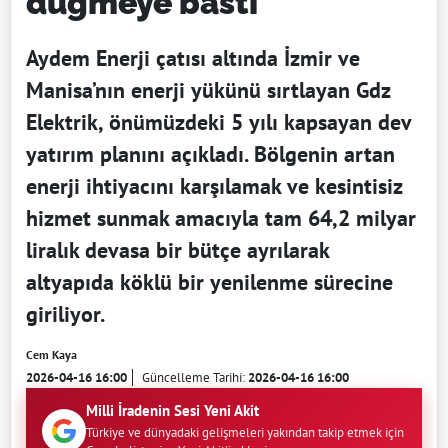
düğmeye bastı
Aydem Enerji çatısı altında İzmir ve
Manisa’nın enerji yükünü sırtlayan Gdz
Elektrik, önümüzdeki 5 yılı kapsayan dev
yatırım planını açıkladı. Bölgenin artan
enerji ihtiyacını karşılamak ve kesintisiz
hizmet sunmak amacıyla tam 64,2 milyar
liralık devasa bir bütçe ayrılarak
altyapıda köklü bir yenilenme sürecine
giriliyor.
Cem Kaya
2026-04-16 16:00
Güncelleme Tarihi:
2026-04-16 16:00
Milli İradenin Sesi Yeni Akit
Türkiye ve dünyadaki gelişmeleri yakından takip etmek için