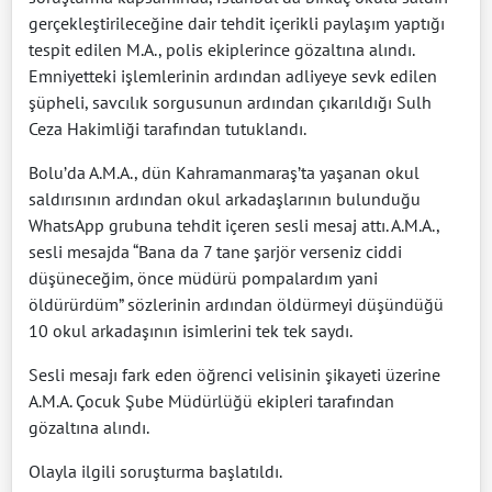
gerçekleştirileceğine dair tehdit içerikli paylaşım yaptığı
tespit edilen M.A., polis ekiplerince gözaltına alındı.
Emniyetteki işlemlerinin ardından adliyeye sevk edilen
şüpheli, savcılık sorgusunun ardından çıkarıldığı Sulh
Ceza Hakimliği tarafından tutuklandı.
Bolu’da A.M.A., dün Kahramanmaraş’ta yaşanan okul
saldırısının ardından okul arkadaşlarının bulunduğu
WhatsApp grubuna tehdit içeren sesli mesaj attı. A.M.A.,
sesli mesajda “Bana da 7 tane şarjör verseniz ciddi
düşüneceğim, önce müdürü pompalardım yani
öldürürdüm” sözlerinin ardından öldürmeyi düşündüğü
10 okul arkadaşının isimlerini tek tek saydı.
Sesli mesajı fark eden öğrenci velisinin şikayeti üzerine
A.M.A. Çocuk Şube Müdürlüğü ekipleri tarafından
gözaltına alındı.
Olayla ilgili soruşturma başlatıldı.