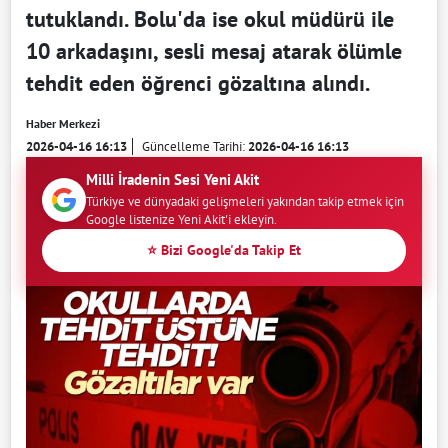
tutuklandı. Bolu'da ise okul müdürü ile
10 arkadaşını, sesli mesaj atarak ölümle
tehdit eden öğrenci gözaltına alındı.
Haber Merkezi
2026-04-16 16:13
Güncelleme Tarihi:
2026-04-16 16:13
Milli İradenin Sesi Yeni Akit
Türkiye ve dünyadaki gelişmeleri yakından takip etmek için
Google listenize Yeni Akit'i ekleyin.
⭐ Bizi Google'da Takip Et