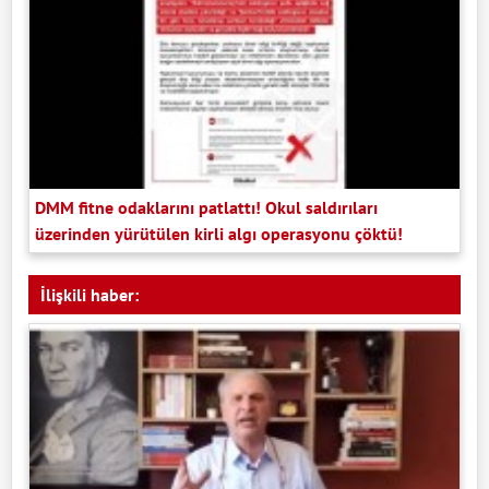
DMM fitne odaklarını patlattı! Okul saldırıları
üzerinden yürütülen kirli algı operasyonu çöktü!
İlişkili haber: