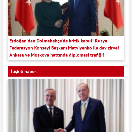
Erdoğan'dan Dolmabahçe'de kritik kabul! Rusya
Federasyon Konseyi Başkanı Matviyenko ile dev zirve!
Ankara ve Moskova hattında diplomasi trafiği!
İlişkili haber: