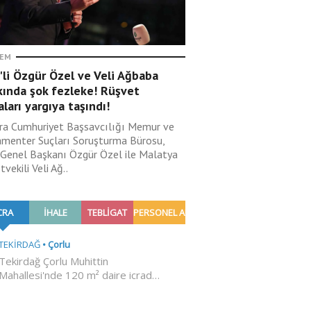
EM
li Özgür Özel ve Veli Ağbaba
kında şok fezleke! Rüşvet
aları yargıya taşındı!
ra Cumhuriyet Başsavcılığı Memur ve
amenter Suçları Soruşturma Bürosu,
Genel Başkanı Özgür Özel ile Malatya
tvekili Veli Ağ..