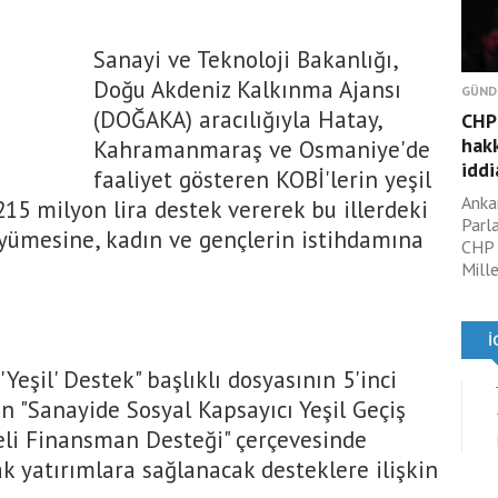
Sanayi ve Teknoloji Bakanlığı,
Doğu Akdeniz Kalkınma Ajansı
GÜND
(DOĞAKA) aracılığıyla Hatay,
CHP'
hak
Kahramanmaraş ve Osmaniye'de
iddi
faaliyet gösteren KOBİ'lerin yeşil
Anka
 215 milyon lira destek vererek bu illerdeki
Parl
yümesine, kadın ve gençlerin istihdamına
CHP 
Mille
Yeşil' Destek" başlıklı dosyasının 5'inci
 "Sanayide Sosyal Kapsayıcı Yeşil Geçiş
eli Finansman Desteği" çerçevesinde
k yatırımlara sağlanacak desteklere ilişkin