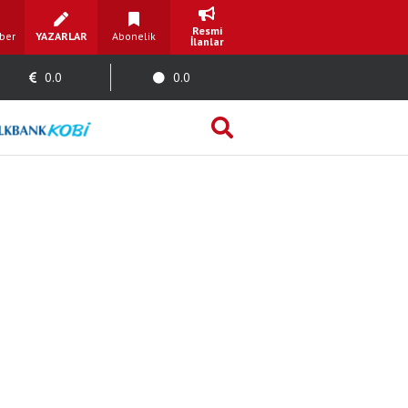
Resmi
ber
YAZARLAR
Abonelik
İlanlar
0.0
0.0