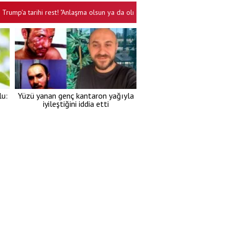
tarihi rest! "Anlaşma olsun ya da olmasın..."
Özgür Özel, 7 günde ha
•
lu:
Yüzü yanan genç kantaron yağıyla
iyileştiğini iddia etti