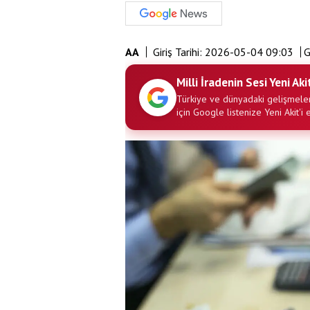
AA
Giriş Tarihi:
2026-05-04 09:03
G
Milli İradenin Sesi Yeni Aki
Türkiye ve dünyadaki gelişmeler
için Google listenize Yeni Akit'i 