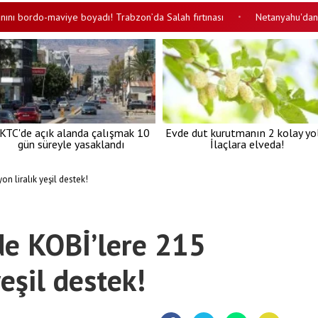
rdo-maviye boyadı! Trabzon’da Salah fırtınası
Netanyahu'dan Trump'a 
•
KTC'de açık alanda çalışmak 10
Evde dut kurutmanın 2 kolay yo
gün süreyle yasaklandı
İlaçlara elveda!
n liralık yeşil destek!
de KOBİ’lere 215
yeşil destek!