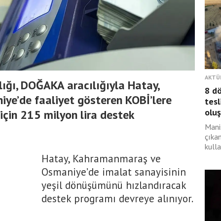
AKTÜ
lığı, DOĞAKA aracılığıyla Hatay,
8 d
e’de faaliyet gösteren KOBİ’lere
tesl
olu
için 215 milyon lira destek
Mani
çıka
kulla
Hatay, Kahramanmaraş ve
Osmaniye’de imalat sanayisinin
yeşil dönüşümünü hızlandıracak
destek programı devreye alınıyor.