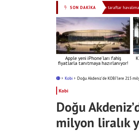
 yardımcısında kokain tespit edildi
Binlerce taraftar havalimanını bo
SON DAKİKA
•
Apple yeni iPhone’ları fahiş
K
fiyatlarla tanıtmaya hazırlanıyor!
Kobi
Doğu Akdeniz’de KOBİ’lere 215 milyo
Kobi
Doğu Akdeniz’
milyon liralık 