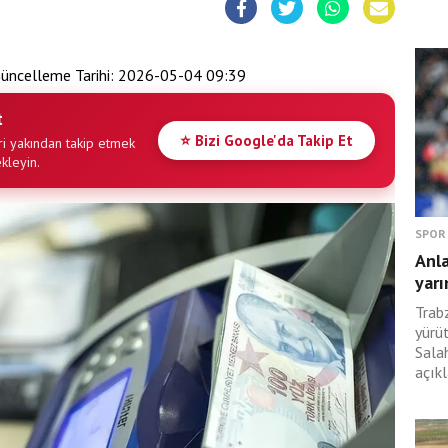
üncelleme Tarihi:
2026-05-04 09:39
t
⭐ Bizi Google'da Takip Et
i yakından takip etmek
ekleyin.
SPOR
Anl
yarı
Trabz
yürü
Sala
açıkl