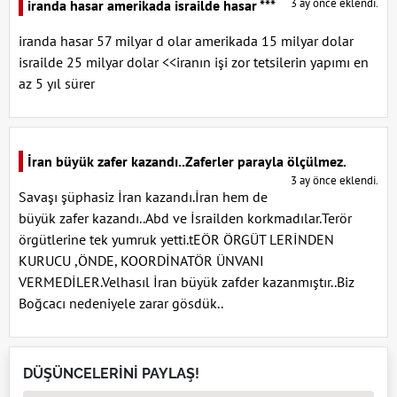
3 ay önce eklendi.
iranda hasar amerikada israilde hasar ***
iranda hasar 57 milyar d olar amerikada 15 milyar dolar
israilde 25 milyar dolar <<iranın işi zor tetsilerin yapımı en
az 5 yıl sürer
İran büyük zafer kazandı..Zaferler parayla ölçülmez.
3 ay önce eklendi.
Savaşı şüphasiz İran kazandı.İran hem de
büyük zafer kazandı..Abd ve İsrailden korkmadılar.Terör
örgütlerine tek yumruk yetti.tEÖR ÖRGÜT LERİNDEN
KURUCU ,ÖNDE, KOORDİNATÖR ÜNVANI
VERMEDİLER.Velhasıl İran büyük zafder kazanmıştır..Biz
Boğcacı nedeniyele zarar gösdük..
DÜŞÜNCELERİNİ PAYLAŞ!