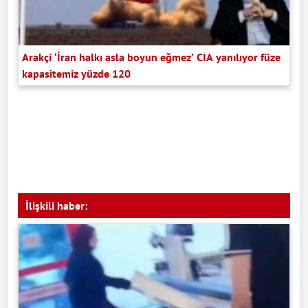
Arakçi ‘İran halkı asla boyun eğmez’ CIA yanılıyor füze
kapasitemiz yüzde 120
İlişkili haber: