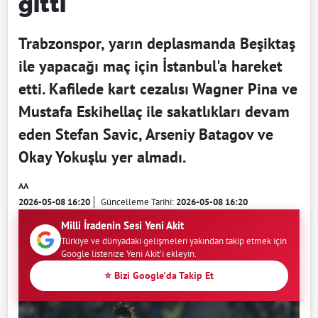
gitti
Trabzonspor, yarın deplasmanda Beşiktaş
ile yapacağı maç için İstanbul'a hareket
etti. Kafilede kart cezalısı Wagner Pina ve
Mustafa Eskihellaç ile sakatlıkları devam
eden Stefan Savic, Arseniy Batagov ve
Okay Yokuşlu yer almadı.
AA
2026-05-08 16:20
Güncelleme Tarihi:
2026-05-08 16:20
Milli İradenin Sesi Yeni Akit
Türkiye ve dünyadaki gelişmeleri yakından takip etmek için
Google listenize Yeni Akit'i ekleyin.
⭐ Bizi Google'da Takip Et