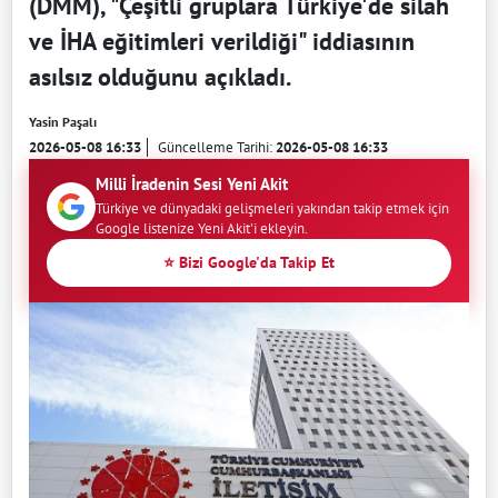
(DMM), "Çeşitli gruplara Türkiye'de silah
ve İHA eğitimleri verildiği" iddiasının
asılsız olduğunu açıkladı.
Yasin Paşalı
2026-05-08 16:33
Güncelleme Tarihi:
2026-05-08 16:33
Milli İradenin Sesi Yeni Akit
Türkiye ve dünyadaki gelişmeleri yakından takip etmek için
Google listenize Yeni Akit'i ekleyin.
⭐ Bizi Google'da Takip Et