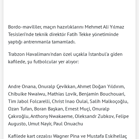
Bordo-mavililer, maçın hazırlıklarını Mehmet Ali Yılmaz
Tesisleri'nde teknik direktör Fatih Tekke yönetiminde
yaptığı antrenmanla tamamladı.
Trabzon Havalimanı'ndan özel uçakla İstanbul'a giden
kafilede, şu futbolcular yer alıyor:
Andre Onana, Onuralp Çevikkan, Ahmet Doğan Yıldırım,
Chibuike Nwaiwu, Mathias Lovik, Benjamin Bouchouari,
Tim Jabol Folcarelli, Christ Inao Oulai, Salih Malkoçoğlu,
Ozan Tufan, Boran Başkan, Ernest Muçi, Onuralp
Çakıroğlu, Anthony Nwakaeme, Oleksandr Zubkov, Felipe
Augusto, Umut Nayir, Paul Onuachu
Kafilede kart cezalısı Wagner Pina ve Mustafa Eskihellaç