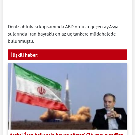
Deniz ablukası kapsamında ABD ordusu geçen ay Asya
sularında İran bayraklı en az üç tankere müdahalede
bulunmuştu.
İlişkili haber:
Arakçi ‘İran halkı asla boyun eğmez’ CIA yanılıyor füze