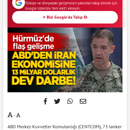
Türkiye ve dünyadaki gelişmeleri yakından takip etmek için
Google listenize Yeni Akit'i ekleyin.
⭐ Bizi Google'da Takip Et
-
ABD Merkez Kuvvetler Komutanlığı (CENTCOM), 73 tanker