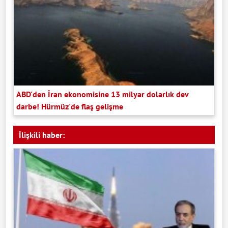
ABD'den İran ekonomisine 13 milyar dolarlık dev
darbe! Hürmüz'de flaş gelişme
İlişkili haber: