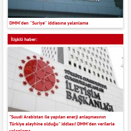
DMM'den ''Suriye'' iddiasına yalanlama
İlişkili haber:
"Suudi Arabistan ile yapılan enerji anlaşmasının
Türkiye aleyhine olduğu" iddiası! DMM'den verilerle
yalanlama