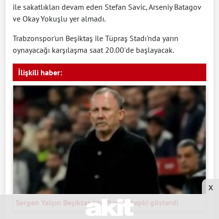
ile sakatlıkları devam eden Stefan Savic, Arseniy Batagov
ve Okay Yokuşlu yer almadı.
Trabzonspor'un Beşiktaş ile Tüpraş Stadı'nda yarın
oynayacağı karşılaşma saat 20.00'de başlayacak.
İlişkili haber:
x
Sergen Yalçın Beşiktaş taraftarına tepki gösterdi