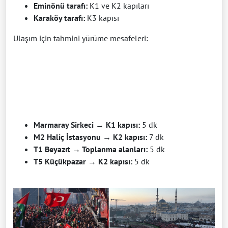
Eminönü tarafı:
K1 ve K2 kapıları
Karaköy tarafı:
K3 kapısı
Ulaşım için tahmini yürüme mesafeleri:
Marmaray Sirkeci → K1 kapısı:
5 dk
M2 Haliç İstasyonu → K2 kapısı:
7 dk
T1 Beyazıt → Toplanma alanları:
5 dk
T5 Küçükpazar → K2 kapısı:
5 dk