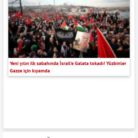
Yeni yılın ilk sabahında İsrail’e Galata tokadı! Yüzbinler
Gazze için kıyamda