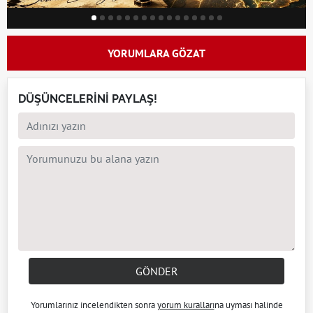
YORUMLARA GÖZAT
DÜŞÜNCELERİNİ PAYLAŞ!
GÖNDER
Yorumlarınız incelendikten sonra
yorum kuralları
na uyması halinde