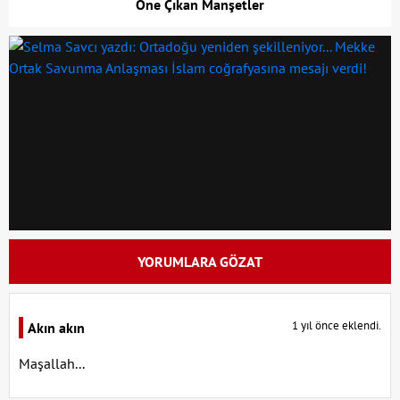
Öne Çıkan Manşetler
YORUMLARA GÖZAT
1 yıl önce eklendi.
Akın akın
Maşallah...