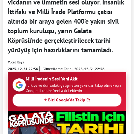
vicdanın ve ümmetin sesi oluyor. İnsanlık
İttifakı ve Milli İrade Platformu çatısı
altında bir araya gelen 400’e yakın sivil
toplum kuruluşu, yarın Galata
Köprüsü’nde gerçekleştirilecek tarihi
yürüyüş için hazırlıklarını tamamladı.
Yücel Kaya
2025-12-31 22:56
Güncelleme Tarihi:
2025-12-31 22:56
Milli İradenin Sesi Yeni Akit
Türkiye ve dünyadaki gelişmeleri yakından takip etmek için
Google listenize Yeni Akit'i ekleyin.
⭐ Bizi Google'da Takip Et