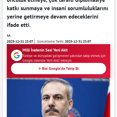
katkı sunmaya ve insani sorumluluklarını
yerine getirmeye devam edeceklerini
ifade etti.
AA
2025-12-31 23:07
Güncelleme Tarihi:
2025-12-31 23:07
Milli İradenin Sesi Yeni Akit
Türkiye ve dünyadaki gelişmeleri yakından takip etmek için
Google listenize Yeni Akit'i ekleyin.
⭐ Bizi Google'da Takip Et