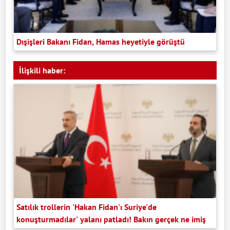
Dışişleri Bakanı Fidan, Hamas heyetiyle görüştü
İlişkili haber:
Satılık trollerin 'Hakan Fidan'ı Suriye'de
konuşturmadılar' yalanı patladı! Bakın gerçek ne imiş