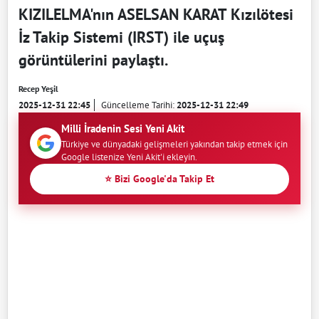
KIZILELMA'nın ASELSAN KARAT Kızılötesi
İz Takip Sistemi (IRST) ile uçuş
görüntülerini paylaştı.
Recep Yeşil
2025-12-31 22:45
Güncelleme Tarihi:
2025-12-31 22:49
Milli İradenin Sesi Yeni Akit
Türkiye ve dünyadaki gelişmeleri yakından takip etmek için
Google listenize Yeni Akit'i ekleyin.
⭐ Bizi Google'da Takip Et