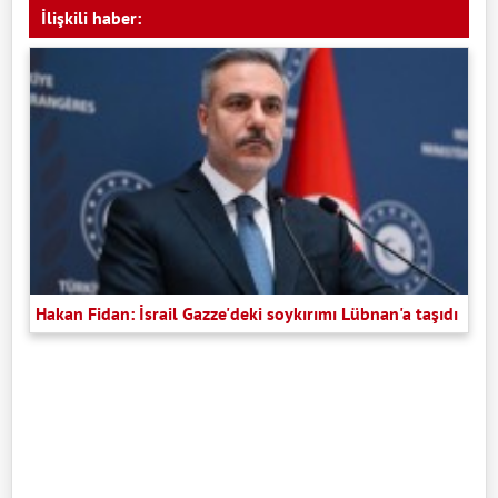
İlişkili haber:
Hakan Fidan: İsrail Gazze'deki soykırımı Lübnan'a taşıdı