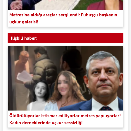
Metresine aldığı araçlar sergilendi: Fuhuşçu başkanın
uçkur galerisi!
İlişkili haber:
Öldürülüyorlar istismar ediliyorlar metres yapılıyorlar!
Kadın derneklerinde uçkur sessizliği