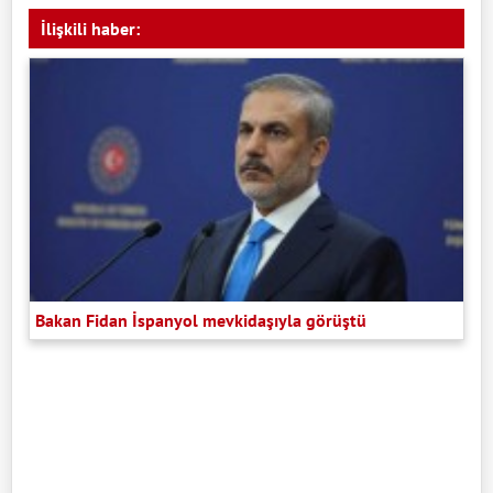
İlişkili haber:
Bakan Fidan İspanyol mevkidaşıyla görüştü