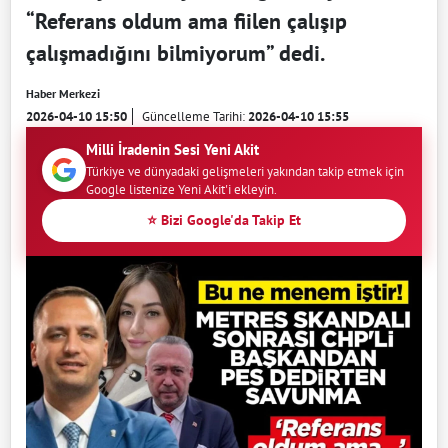
“Referans oldum ama fiilen çalışıp
çalışmadığını bilmiyorum” dedi.
Haber Merkezi
2026-04-10 15:50
Güncelleme Tarihi:
2026-04-10 15:55
Milli İradenin Sesi Yeni Akit
Türkiye ve dünyadaki gelişmeleri yakından takip etmek için
Google listenize Yeni Akit'i ekleyin.
⭐ Bizi Google'da Takip Et