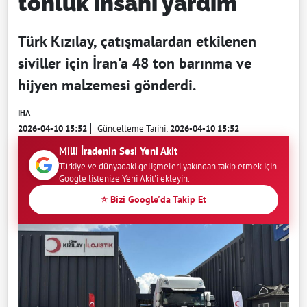
tonluk insani yardım
Türk Kızılay, çatışmalardan etkilenen
siviller için İran'a 48 ton barınma ve
hijyen malzemesi gönderdi.
IHA
2026-04-10 15:52
Güncelleme Tarihi:
2026-04-10 15:52
Milli İradenin Sesi Yeni Akit
Türkiye ve dünyadaki gelişmeleri yakından takip etmek için
Google listenize Yeni Akit'i ekleyin.
⭐ Bizi Google'da Takip Et