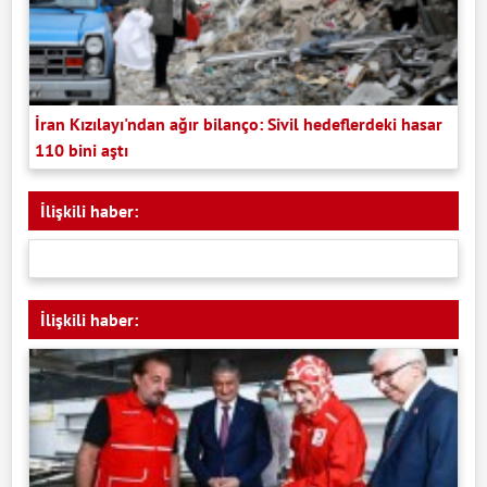
İran Kızılayı'ndan ağır bilanço: Sivil hedeflerdeki hasar
110 bini aştı
İlişkili haber:
İlişkili haber: