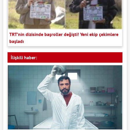
TRT’nin dizisinde başroller değişti! Yeni ekip çekimlere
başladı
İlişkili haber: