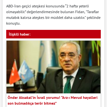
ABD-İran geçici ateşkesi konusunda “2 hafta yeterli
olmayabilir.” değerlendirmesinde bulunan Fidan, "Taraflar
mutabık kalırsa ateşkes bir müddet daha uzatılır." şeklinde
konuştu.
İlişkili haber:
Önder Aksakal’in İsrail yorumu! “Arz-ı Mevud hayalleri
son bulmadıkça terör bitmez”