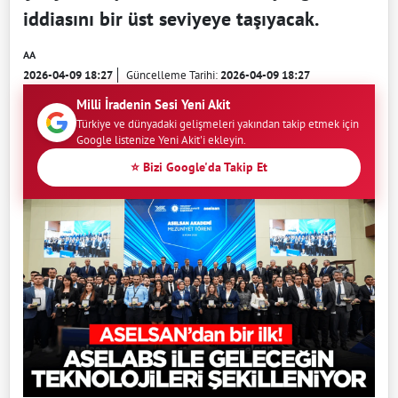
iddiasını bir üst seviyeye taşıyacak.
AA
2026-04-09 18:27
Güncelleme Tarihi:
2026-04-09 18:27
Milli İradenin Sesi Yeni Akit
Türkiye ve dünyadaki gelişmeleri yakından takip etmek için
Google listenize Yeni Akit'i ekleyin.
⭐ Bizi Google'da Takip Et