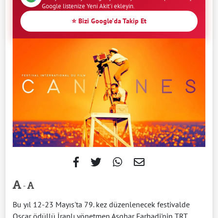
Google listenize Yeni Akit'i ekleyin.
⭐ Bizi Google'da Takip Et
-
Bu yıl 12-23 Mayıs'ta 79. kez düzenlenecek festivalde
Oscar ödüllü İranlı yönetmen Asghar Farhadi'nin TRT