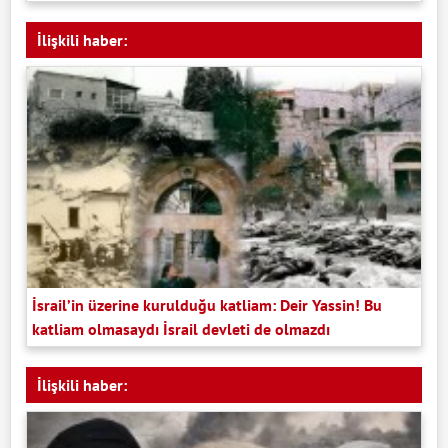
İlişkili haber:
İsrail’in üzerine kurulduğu katliam: Deir Yassin! Bu
katliam olmasaydı İsrail devleti de olmazdı
İlişkili haber: