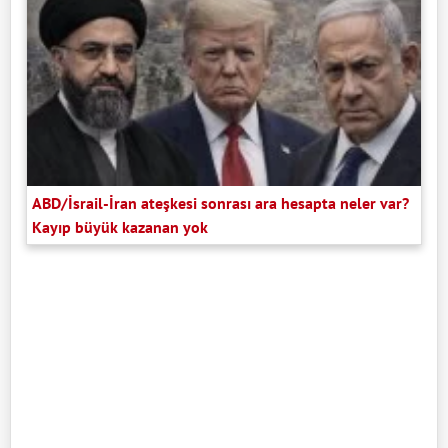
ABD/İsrail-İran ateşkesi sonrası ara hesapta neler var?
Kayıp büyük kazanan yok