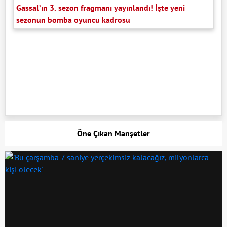
Gassal’ın 3. sezon fragmanı yayınlandı! İşte yeni
sezonun bomba oyuncu kadrosu
Öne Çıkan Manşetler