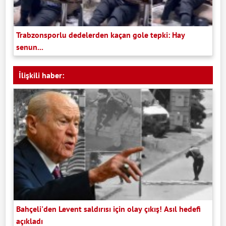
Trabzonsporlu dedelerden kaçan gole tepki: Hay
senun...
İlişkili haber:
Bahçeli'den Levent saldırısı için olay çıkış! Asıl hedefi
açıkladı