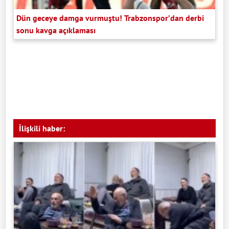
Dün geceye damga vurmuştu! Trabzonspor’dan derbi
sonu kavga açıklaması
İlişkili haber: