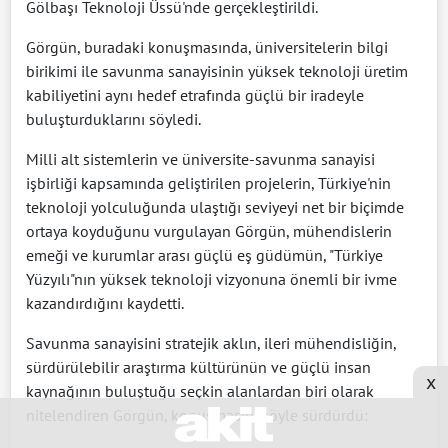
Gölbaşı Teknoloji Üssü'nde gerçekleştirildi.
Görgün, buradaki konuşmasında, üniversitelerin bilgi
birikimi ile savunma sanayisinin yüksek teknoloji üretim
kabiliyetini aynı hedef etrafında güçlü bir iradeyle
buluşturduklarını söyledi.
Milli alt sistemlerin ve üniversite-savunma sanayisi
işbirliği kapsamında geliştirilen projelerin, Türkiye'nin
teknoloji yolculuğunda ulaştığı seviyeyi net bir biçimde
ortaya koyduğunu vurgulayan Görgün, mühendislerin
emeği ve kurumlar arası güçlü eş güdümün, "Türkiye
Yüzyılı"nın yüksek teknoloji vizyonuna önemli bir ivme
kazandırdığını kaydetti.
Savunma sanayisini stratejik aklın, ileri mühendisliğin,
sürdürülebilir araştırma kültürünün ve güçlü insan
x
kaynağının buluştuğu seçkin alanlardan biri olarak
nitelendiren Görgün, konuşmasını şöyle sürdürdü: