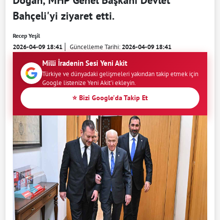
Doğan, MHP Genel Başkanı Devlet
Bahçeli'yi ziyaret etti.
Recep Yeşil
2026-04-09 18:41
Güncelleme Tarihi:
2026-04-09 18:41
Milli İradenin Sesi Yeni Akit
Türkiye ve dünyadaki gelişmeleri yakından takip etmek için
Google listenize Yeni Akit'i ekleyin.
⭐ Bizi Google'da Takip Et