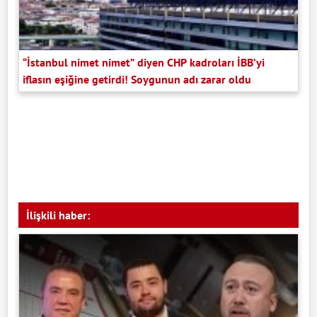
“İstanbul nimet nimet” diyen CHP kadroları İBB’yi
iflasın eşiğine getirdi! Soygunun adı zarar oldu
İlişkili haber: