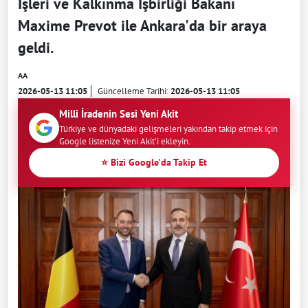
İşleri ve Kalkınma İşbirliği Bakanı
Maxime Prevot ile Ankara'da bir araya
geldi.
AA
2026-05-13 11:05
Güncelleme Tarihi:
2026-05-13 11:05
Milli İradenin Sesi Yeni Akit
Türkiye ve dünyadaki gelişmeleri yakından takip etmek için
Google listenize Yeni Akit'i ekleyin.
⭐ Bizi Google'da Takip Et