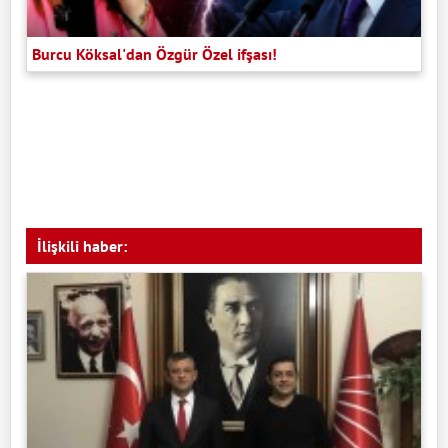
Burcu Köksal'dan Özgür Özel ifşası!
İlişkili haber: