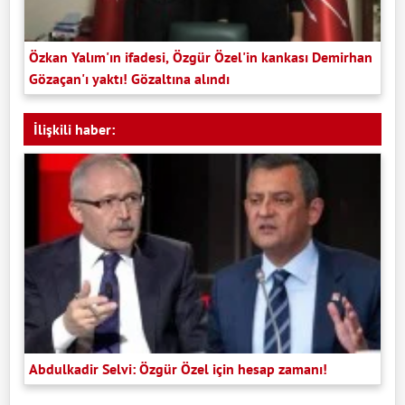
Özkan Yalım'ın ifadesi, Özgür Özel'in kankası Demirhan
Gözaçan'ı yaktı! Gözaltına alındı
İlişkili haber:
Abdulkadir Selvi: Özgür Özel için hesap zamanı!