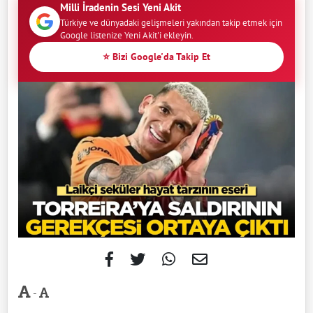
Milli İradenin Sesi Yeni Akit
Türkiye ve dünyadaki gelişmeleri yakından takip etmek için
Google listenize Yeni Akit'i ekleyin.
⭐ Bizi Google'da Takip Et
-