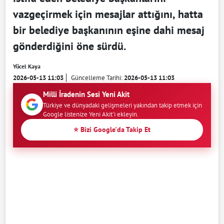
vazgeçirmek için mesajlar attığını, hatta
bir belediye başkanının eşine dahi mesaj
gönderdiğini öne sürdü.
Yücel Kaya
2026-05-13 11:03
Güncelleme Tarihi:
2026-05-13 11:03
Milli İradenin Sesi Yeni Akit
Türkiye ve dünyadaki gelişmeleri yakından takip etmek için
Google listenize Yeni Akit'i ekleyin.
⭐ Bizi Google'da Takip Et