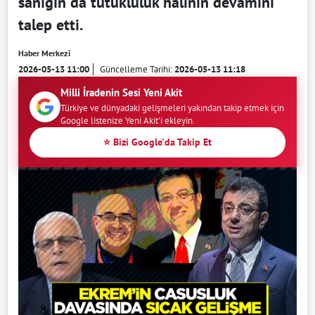
sanığın da tutukluluk halinin devamını
talep etti.
Haber Merkezi
2026-05-13 11:00
Güncelleme Tarihi:
2026-05-13 11:18
Milli İradenin Sesi Yeni Akit
Türkiye ve dünyadaki gelişmeleri yakından takip etmek için
Google listenize Yeni Akit'i ekleyin.
⭐ Bizi Google'da Takip Et