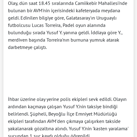
Olay, dün saat 18.45 sıralarında Camiikebir Mahallesi'nde
bulunan bir AVM'nin içerisindeki kafeteryada meydana
geldi. Edinilen bilgiye göre, Galatasaray'ın Uruguaylı
futbolcusu Lucas Torreira, Padel oyun alanında
bulunduğu sırada Yusuf Y. yanına geldi. İddiaya göre Y.,
merdiven başında Torreira'nın burnuna yumruk atarak
darbetmeye çalıştı.
İhbar üzerine olay yerine polis ekipleri sevk edildi. Olayın
ardından kaçmaya çalışan Yusuf Y.'nin taksiye bindiği
belirlendi. Şüpheli, Beyoğlu İlçe Emniyet Müdürlüğü
ekipleri tarafından AVM'den çıkmaya çalışırken takside
yakalanarak gözaltına alındı. Yusuf Y.'nin 'kasten yaralama'
suçundan 1 suç kaydı olduğu öğrenildi.