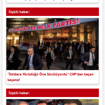
İlişkili haber:
"İktidara Yürüdüğü Öne Sürülüyordu” CHP’den kaçan
kaçana!
İlişkili haber: