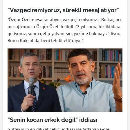
"Vazgeçiremiyoruz, sürekli mesaj atıyor"
"Özgür Özel mesajlar atıyor, vazgeçiremiyoruz… Bu kaçıncı
mesaj konusu Özgür Özel ile ilgili. '2 yıl sonra biz iktidara
geliyoruz, sonra gelip yalvarırsın, yüzüne bakmayız' diyor.
Burcu Köksal da 'beni tehdit etti' diyor."
"Senin kocan erkek değil" iddiası
Gültekin’in en dikkat çekici iddiası ise Ardahan Göle