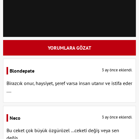
YORUMLARA GÖZAT
3 ay önce eklendi.
Blondepate
Birazcık onur, haysiyet, şeref varsa insan utanır ve istifa eder
....
3 ay önce eklendi.
Neco
Bu ceket çok büyük özgürözel ...ceketi değiş veya sen
değiş...