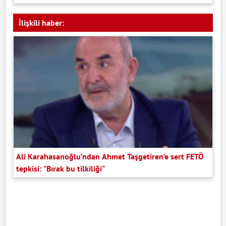
İlişkili haber:
Ali Karahasanoğlu’ndan Ahmet Taşgetiren’e sert FETÖ
tepkisi: "Bırak bu tilkiliği"