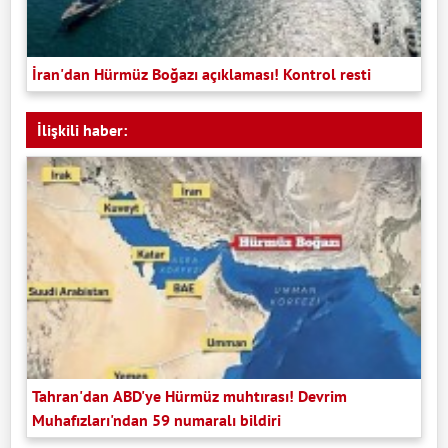
İran'dan Hürmüz Boğazı açıklaması! Kontrol resti
İlişkili haber:
Tahran'dan ABD'ye Hürmüz muhtırası! Devrim
Muhafızları'ndan 59 numaralı bildiri