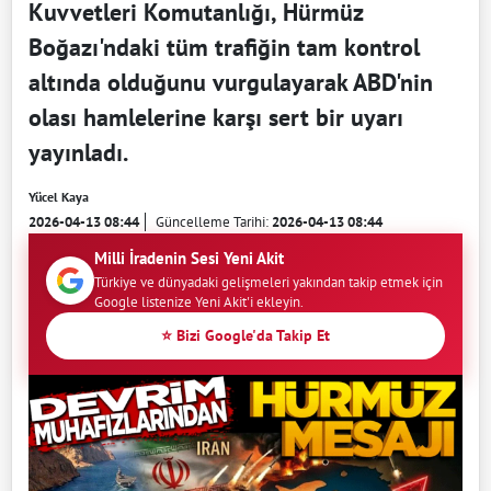
Kuvvetleri Komutanlığı, Hürmüz
Boğazı'ndaki tüm trafiğin tam kontrol
altında olduğunu vurgulayarak ABD'nin
olası hamlelerine karşı sert bir uyarı
yayınladı.
Yücel Kaya
2026-04-13 08:44
Güncelleme Tarihi:
2026-04-13 08:44
Milli İradenin Sesi Yeni Akit
Türkiye ve dünyadaki gelişmeleri yakından takip etmek için
Google listenize Yeni Akit'i ekleyin.
⭐ Bizi Google'da Takip Et