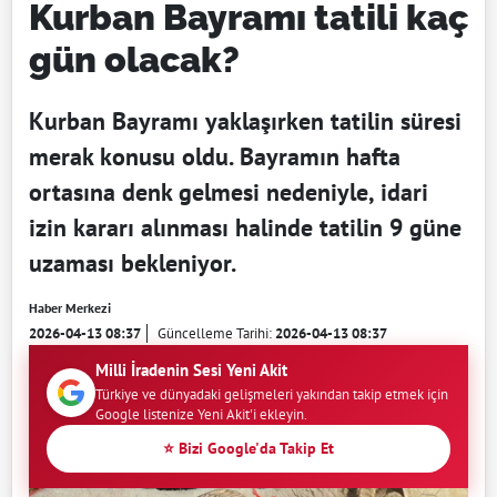
Kurban Bayramı tatili kaç
gün olacak?
Kurban Bayramı yaklaşırken tatilin süresi
merak konusu oldu. Bayramın hafta
ortasına denk gelmesi nedeniyle, idari
izin kararı alınması halinde tatilin 9 güne
uzaması bekleniyor.
Haber Merkezi
2026-04-13 08:37
Güncelleme Tarihi:
2026-04-13 08:37
Milli İradenin Sesi Yeni Akit
Türkiye ve dünyadaki gelişmeleri yakından takip etmek için
Google listenize Yeni Akit'i ekleyin.
⭐ Bizi Google'da Takip Et