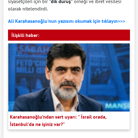
siyasetçileri için bir
"dik duruş"
örneği ve ibret vesilesi
olarak nitelendirdi.
Ali Karahasanoğlu'nun yazısını okumak için tıklayın>>>
İlişkili haber:
Karahasanoğlu’ndan sert uyarı: " İsrail orada,
İstanbul’da ne işiniz var?"