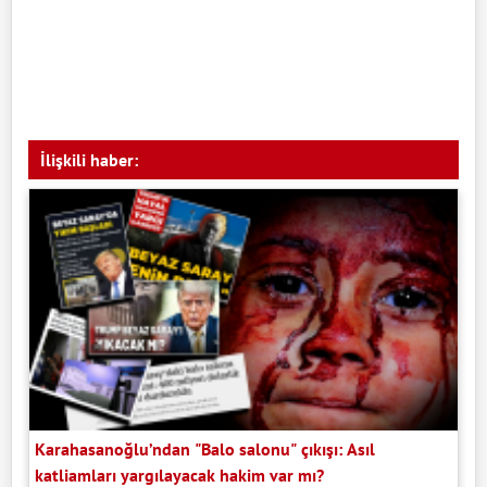
İlişkili haber:
Karahasanoğlu’ndan "Balo salonu" çıkışı: Asıl
katliamları yargılayacak hakim var mı?