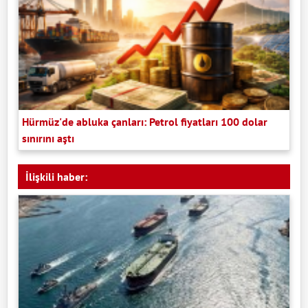
Hürmüz'de abluka çanları: Petrol fiyatları 100 dolar
sınırını aştı
İlişkili haber: