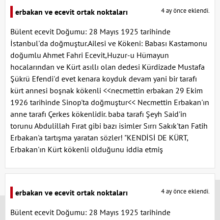
4 ay önce eklendi.
erbakan ve ecevit ortak noktaları
Bülent ecevit Doğumu: 28 Mayıs 1925 tarihinde
İstanbul'da doğmuştur.Ailesi ve Kökeni: Babası Kastamonu
doğumlu Ahmet Fahri Ecevit,Huzur-u Hümayun
hocalarından ve Kürt asıllı olan dedesi Kürdizade Mustafa
Şükrü Efendi'd evet kenara koyduk devam yani bir tarafı
kürt annesi boşnak kökenli <<necmettin erbakan 29 Ekim
1926 tarihinde Sinop'ta doğmuştur<< Necmettin Erbakan'ın
anne tarafı Çerkes kökenlidir. baba tarafı Şeyh Said'in
torunu Abdulillah Fırat gibi bazı isimler Sırrı Sakık'tan Fatih
Erbakan'a tartışma yaratan sözler! "KENDİSİ DE KÜRT,
Erbakan'ın Kürt kökenli olduğunu iddia etmiş
x
4 ay önce eklendi.
erbakan ve ecevit ortak noktaları
Bülent ecevit Doğumu: 28 Mayıs 1925 tarihinde