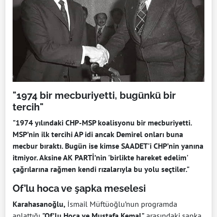
"1974 bir mecburiyetti, bugünkü bir
tercih"
"1974 yılındaki CHP-MSP koalisyonu bir mecburiyetti.
MSP’nin ilk tercihi AP idi ancak Demirel onları buna
mecbur bıraktı. Bugün ise kimse SAADET'i CHP’nin yanına
itmiyor. Aksine AK PARTİ’nin 'birlikte hareket edelim'
çağrılarına rağmen kendi rızalarıyla bu yolu seçtiler."
Of’lu hoca ve şapka meselesi
Karahasanoğlu,
İsmail Müftüoğlu’nun programda
anlattığı
"Of’lu Hoca ve Mustafa Kemal"
arasındaki şapka