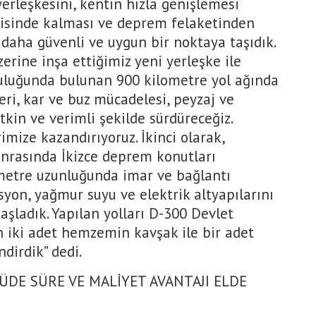
yerleşkesini, kentin hızla genişlemesi
risinde kalması ve deprem felaketinden
daha güvenli ve uygun bir noktaya taşıdık.
erine inşa ettiğimiz yeni yerleşke ile
luluğunda bulunan 900 kilometre yol ağında
eri, kar ve buz mücadelesi, peyzaj ve
tkin ve verimli şekilde sürdüreceğiz.
mize kazandırıyoruz. İkinci olarak,
onrasında İkizce deprem konutları
metre uzunluğunda imar ve bağlantı
asyon, yağmur suyu ve elektrik altyapılarını
şladık. Yapılan yolları D-300 Devlet
n iki adet hemzemin kavşak ile bir adet
ndirdik” dedi.
ÜDE SÜRE VE MALİYET AVANTAJI ELDE