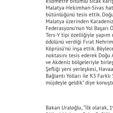
kilometre bitümlü sıcak karı
Malatya-Hekimhan-Sivas hat
bütünlüğünü tesis ettik. Doğ
Malatya üzerinden Karadeniz'
Federasyonu’nun Yol Başarı Ö
Ters-Y tipi özelliğiyle yapım
ödülünü verdiği Fırat Nehri
Köprüsü’nü inşa ettik. Böylec
noktasını tesis ederek Doğu 
ve Akdeniz bölgeleriyle birl
Şefliği yeni yerleşkesi, Hava
Bağlantı Yolları ile K3 Farkl
müjdeyle geldik” diye konuşt
Bakan Uraloğlu, “İlk olarak, 