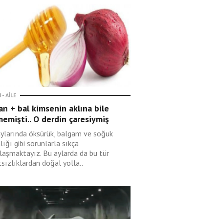
 - AILE
n + bal kimsenin aklına bile
emişti.. O derdin çaresiymiş
aylarında öksürük, balgam ve soğuk
lığı gibi sorunlarla sıkça
ılaşmaktayız. Bu aylarda da bu tür
sızlıklardan doğal yolla..