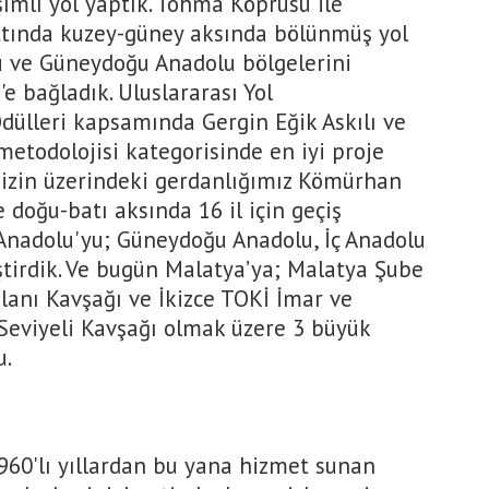
şımlı yol yaptık. Tohma Köprüsü ile
tında kuzey-güney aksında bölünmüş yol
u ve Güneydoğu Anadolu bölgelerini
e bağladık. Uluslararası Yol
dülleri kapsamında Gergin Eğik Askılı ve
 metodolojisi kategorisinde en iyi proje
mizin üzerindeki gerdanlığımız Kömürhan
e doğu-batı aksında 16 il için geçiş
Anadolu'yu; Güneydoğu Anadolu, İç Anadolu
eştirdik. Ve bugün Malatya’ya; Malatya Şube
alanı Kavşağı ve İkizce TOKİ İmar ve
ı Seviyeli Kavşağı olmak üzere 3 büyük
u.
1960'lı yıllardan bu yana hizmet sunan