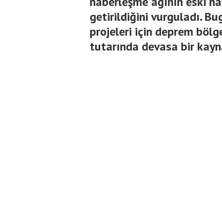
haberleşme ağının eski h
getirildiğini vurguladı. B
projeleri için deprem bölg
tutarında devasa bir kayn