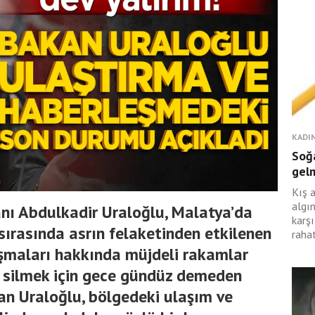
KADIN
Soğa
gelm
Kış 
algın
nı Abdulkadir Uraloğlu, Malatya’da
karş
sırasında asrın felaketinden etkilenen
rahat
lışmaları hakkında müjdeli rakamlar
ni silmek için gece gündüz demeden
kan Uraloğlu, bölgedeki ulaşım ve