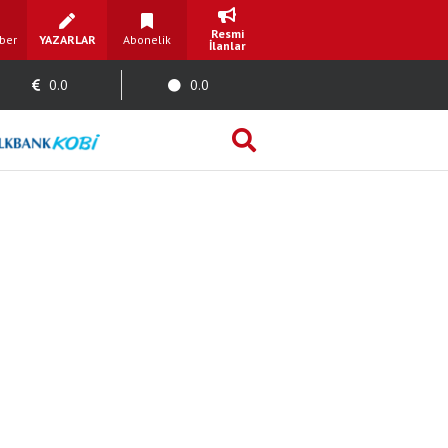
Resmi
ber
YAZARLAR
Abonelik
İlanlar
0.0
0.0