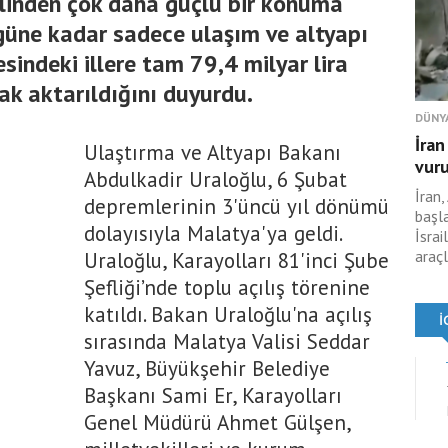
alinden çok daha güçlü bir konuma
ugüne kadar sadece ulaşım ve altyapı
esindeki illere tam 79,4 milyar lira
ak aktarıldığını duyurdu.
DÜNY
İran
Ulaştırma ve Altyapı Bakanı
vur
Abdulkadir Uraloğlu, 6 Şubat
İran,
depremlerinin 3'üncü yıl dönümü
başl
dolayısıyla Malatya'ya geldi.
İsrai
araçl
Uraloğlu, Karayolları 81'inci Şube
Şefliği’nde toplu açılış törenine
katıldı. Bakan Uraloğlu'na açılış
sırasında Malatya Valisi Seddar
Yavuz, Büyükşehir Belediye
Başkanı Sami Er, Karayolları
Genel Müdürü Ahmet Gülşen,