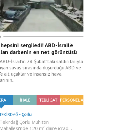
A
 hepsini sergiledi! ABD-İsrail’e
ulan darbenin en net görüntüsü
 ABD-İsrail'in 28 Şubat'taki saldırılarıyla
ayan savaş sırasında düşürdüğü ABD ve
l'e ait uçaklar ve insansız hava
arının..