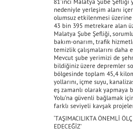
81'inci Malatya Şube Şefliği 
nedeniyle yerleşim alanı içe
olumsuz etkilenmesi üzerine 
43 bin 395 metrekare alan üz
Malatya Şube Şefliği, sorum
bakım-onarım, trafik hizmetl
temizlik çalışmalarını daha e
Mevcut şube yerimizi de şehri
bildiğiniz üzere depremler s
bölgesinde toplam 45,4 kilo
yollarını, içme suyu, kanaliz
eş zamanlı olarak yapmaya ba
Yolu’na güvenli bağlamak içi
farklı seviyeli kavşak projele
‘TAŞIMACILIKTA ÖNEMLİ ÖLÇ
EDECEĞİZ’