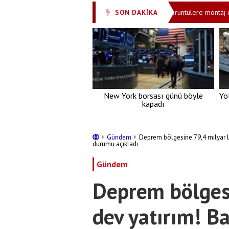
rtak Savunma Anlaşması tarihi bir adımdır
Görüntülere montaj diyordu
SON DAKİKA
•
New York borsası günü böyle
Yo
kapadı
Gündem
Deprem bölgesine 79,4 milyar l
durumu açıkladı
Gündem
Deprem bölgesi
dev yatırım! B