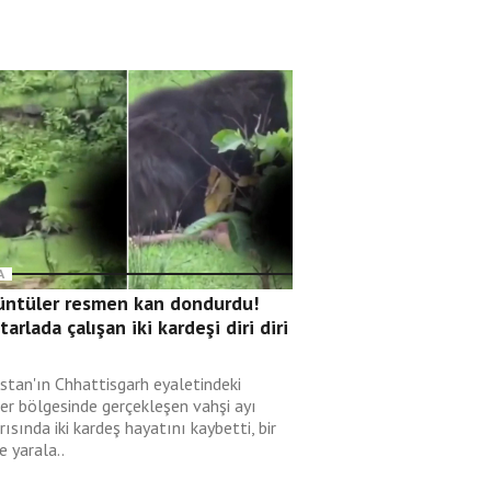
A
üntüler resmen kan dondurdu!
 tarlada çalışan iki kardeşi diri diri
i
istan'ın Chhattisgarh eyaletindeki
er bölgesinde gerçekleşen vahşi ayı
rısında iki kardeş hayatını kaybetti, bir
de yarala..