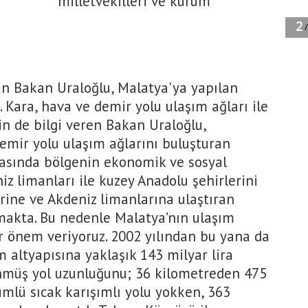
milletvekilleri ve kurum
n Bakan Uraloğlu, Malatya'ya yapılan
i. Kara, hava ve demir yolu ulaşım ağları ile
kin de bilgi veren Bakan Uraloğlu,
demir yolu ulaşım ağlarını buluşturan
tasında bölgenin ekonomik ve sosyal
 limanları ile kuzey Anadolu şehirlerini
ine ve Akdeniz limanlarına ulaştıran
makta. Bu nedenle Malatya’nın ulaşım
ir önem veriyoruz. 2002 yılından bu yana da
m altyapısına yaklaşık 143 milyar lira
ünmüş yol uzunluğunu; 36 kilometreden 475
ümlü sıcak karışımlı yolu yokken, 363