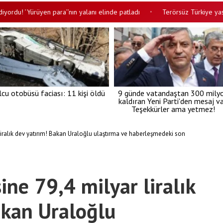
! ’Yürüyen para’’nın yalanı elinde patladı
Terörsüz Türkiye yasası A
•
lcu otobüsü faciası: 11 kişi öldü
9 günde vatandaştan 300 mily
kaldıran Yeni Parti'den mesaj va
Teşekkürler ama yetmez!
iralık dev yatırım! Bakan Uraloğlu ulaştırma ve haberleşmedeki son
ne 79,4 milyar liralık
akan Uraloğlu