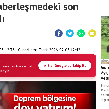
aberleşmedeki son
dı
05 12:36
Güncelleme Tarihi:
2026-02-05 12:42
t
DÜNY
⭐ Bizi Google'da Takip Et
i yakından takip etmek
Gör
ekleyin.
Ayı,
yed
Hind
Kank
saldı
kişi 