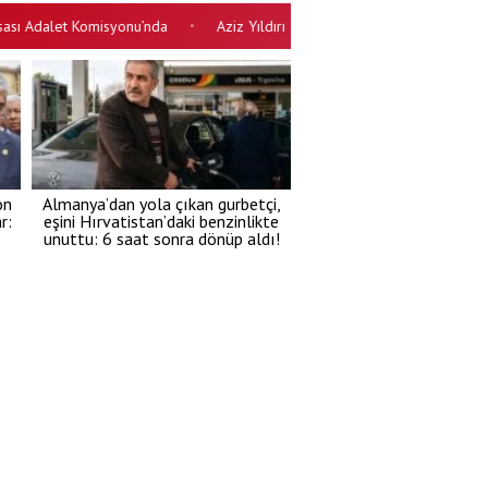
dalet Komisyonu’nda
Aziz Yıldırım 'Devlet yapmazsa ben gereğini ya
•
on
Almanya’dan yola çıkan gurbetçi,
r:
eşini Hırvatistan’daki benzinlikte
unuttu: 6 saat sonra dönüp aldı!