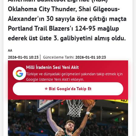
Oklahoma City Thunder, Shai Gilgeous-
Alexander'ın 30 sayıyla öne çıktığı maçta
Portland Trail Blazers'ı 124-95 mağlup
ederek üst üste 3. galibiyetini almış oldu.
AA
2026-01-01 10:23
Güncelleme Tarihi:
2026-01-01 10:23
Milli İradenin Sesi Yeni Akit
Türkiye ve dünyadaki gelişmeleri yakından takip etmek için
Google listenize Yeni Akit'i ekleyin.
⭐ Bizi Google'da Takip Et