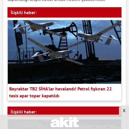
İlişkili haber:
Bayraktar TB2 SİHA'lar havalandı! Petrol fışkıran 22
tesis apar topar kapatıldı
x
İlişkili haber: