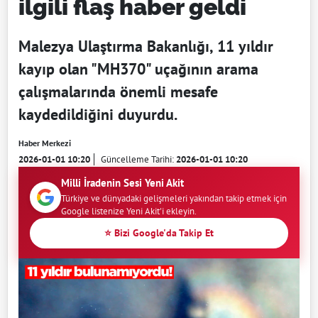
ilgili flaş haber geldi
Malezya Ulaştırma Bakanlığı, 11 yıldır
kayıp olan "MH370" uçağının arama
çalışmalarında önemli mesafe
kaydedildiğini duyurdu.
Haber Merkezi
2026-01-01 10:20
Güncelleme Tarihi:
2026-01-01 10:20
Milli İradenin Sesi Yeni Akit
Türkiye ve dünyadaki gelişmeleri yakından takip etmek için
Google listenize Yeni Akit'i ekleyin.
⭐ Bizi Google'da Takip Et