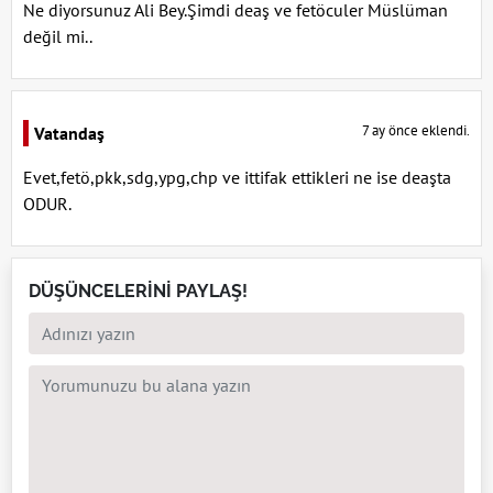
Ne diyorsunuz Ali Bey.Şimdi deaş ve fetöculer Müslüman
değil mi..
7 ay önce eklendi.
Vatandaş
Evet,fetö,pkk,sdg,ypg,chp ve ittifak ettikleri ne ise deaşta
ODUR.
DÜŞÜNCELERİNİ PAYLAŞ!