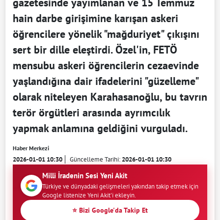
gazetesinde yayımlanan ve 15 Temmuz
hain darbe girişimine karışan askeri
öğrencilere yönelik "mağduriyet" çıkışını
sert bir dille eleştirdi. Özel'in, FETÖ
mensubu askeri öğrencilerin cezaevinde
yaşlandığına dair ifadelerini "güzelleme"
olarak niteleyen Karahasanoğlu, bu tavrın
terör örgütleri arasında ayrımcılık
yapmak anlamına geldiğini vurguladı.
Haber Merkezi
2026-01-01 10:30
Güncelleme Tarihi:
2026-01-01 10:30
Milli İradenin Sesi Yeni Akit
Türkiye ve dünyadaki gelişmeleri yakından takip etmek için
Google listenize Yeni Akit'i ekleyin.
⭐ Bizi Google'da Takip Et