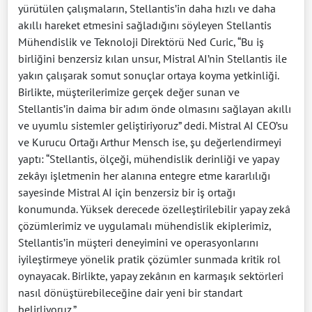
yürütülen çalışmaların, Stellantis’in daha hızlı ve daha
akıllı hareket etmesini sağladığını söyleyen Stellantis
Mühendislik ve Teknoloji Direktörü Ned Curic, “Bu iş
birliğini benzersiz kılan unsur, Mistral AI’nin Stellantis ile
yakın çalışarak somut sonuçlar ortaya koyma yetkinliği.
Birlikte, müşterilerimize gerçek değer sunan ve
Stellantis’in daima bir adım önde olmasını sağlayan akıllı
ve uyumlu sistemler geliştiriyoruz” dedi. Mistral AI CEO’su
ve Kurucu Ortağı Arthur Mensch ise, şu değerlendirmeyi
yaptı: “Stellantis, ölçeği, mühendislik derinliği ve yapay
zekâyı işletmenin her alanına entegre etme kararlılığı
sayesinde Mistral AI için benzersiz bir iş ortağı
konumunda. Yüksek derecede özelleştirilebilir yapay zekâ
çözümlerimiz ve uygulamalı mühendislik ekiplerimiz,
Stellantis’in müşteri deneyimini ve operasyonlarını
iyileştirmeye yönelik pratik çözümler sunmada kritik rol
oynayacak. Birlikte, yapay zekânın en karmaşık sektörleri
nasıl dönüştürebileceğine dair yeni bir standart
belirliyoruz.”