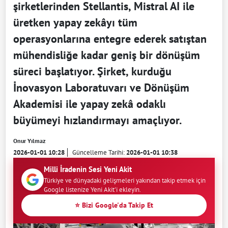
şirketlerinden Stellantis, Mistral AI ile
üretken yapay zekâyı tüm
operasyonlarına entegre ederek satıştan
mühendisliğe kadar geniş bir dönüşüm
süreci başlatıyor. Şirket, kurduğu
İnovasyon Laboratuvarı ve Dönüşüm
Akademisi ile yapay zekâ odaklı
büyümeyi hızlandırmayı amaçlıyor.
Onur Yılmaz
2026-01-01 10:28
Güncelleme Tarihi:
2026-01-01 10:38
Milli İradenin Sesi Yeni Akit
Türkiye ve dünyadaki gelişmeleri yakından takip etmek için
Google listenize Yeni Akit'i ekleyin.
⭐ Bizi Google'da Takip Et