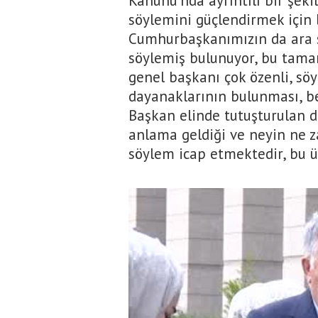
Kanunu'nda ayrıntılı bir şekil
söylemini güçlendirmek için
Cumhurbaşkanımızın da ara se
söylemiş bulunuyor, bu tamam
genel başkanı çok özenli, söy
dayanaklarının bulunması, be
Başkan elinde tutuşturulan 
anlama geldiği ve neyin ne z
söylem icap etmektedir, bu üz