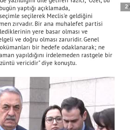
de yazıldığını dile getiren Yazıcı, "Özel, bu
 bugün yaptığı açıklamada,
çimle seçilerek Meclis'e geldiğini
en zırvadır. Bir ana muhalefet partisi
lediklerinin yere basar olması ve
lgeli ve doğru olması zaruridir. Genel
dokümanları bir hedefe odaklanarak; ne
aman yapıldığını irdelemeden rastgele bir
üntü vericidir" diye konuştu.