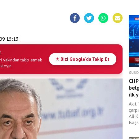
09 15:13
t
⭐ Bizi Google'da Takip Et
i yakından takip etmek
ekleyin.
GÜND
CHP'
belg
ilk 
Akit
çarp
Ali 
Başsa