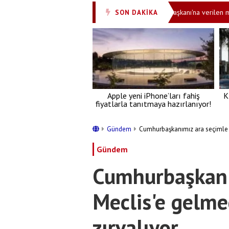
ı alarm verildi
Ali Rıza Demircan Cumhurbaşkanı'na verilen mesajı y
SON DAKİKA
•
Apple yeni iPhone’ları fahiş
K
fiyatlarla tanıtmaya hazırlanıyor!
Gündem
Cumhurbaşkanımız ara seçimle M
Gündem
Cumhurbaşkanı
Meclis'e gelme
zırvalıyor