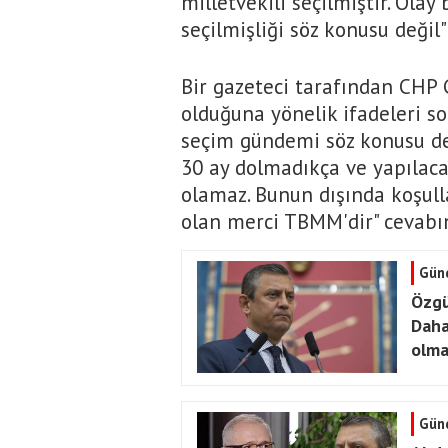
milletvekili seçilmiştir. Ola
seçilmişliği söz konusu değil
Bir gazeteci tarafından CHP 
olduğuna yönelik ifadeleri so
seçim gündemi söz konusu değ
30 ay dolmadıkça ve yapılaca
olamaz. Bunun dışında koşul
olan merci TBMM'dir" cevabın
Gün
Özgü
Daha
olma
Gün