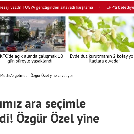
azdı! TÜGVA gençliğinden salavatlı karşılama
CHP'li belediyede pes d
•
KTC'de açık alanda çalışmak 10
Evde dut kurutmanın 2 kolay yo
gün süreyle yasaklandı
İlaçlara elveda!
eclis'e gelmedi! Özgür Özel yine zırvalıyor
mız ara seçimle
di! Özgür Özel yine