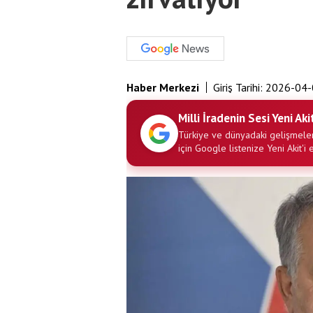
Haber Merkezi
Giriş Tarihi:
2026-04-
Milli İradenin Sesi Yeni Aki
Türkiye ve dünyadaki gelişmeler
için Google listenize Yeni Akit'i 