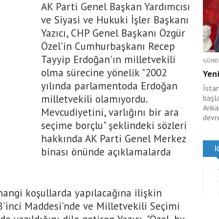
AK Parti Genel Başkan Yardımcısı
ve Siyasi ve Hukuki İşler Başkanı
Yazıcı, CHP Genel Başkanı Özgür
Özel'in Cumhurbaşkanı Recep
Tayyip Erdoğan'ın milletvekili
GÜND
olma sürecine yönelik "2002
Yeni
yılında parlamentoda Erdoğan
İsta
milletvekili olamıyordu.
başl
Anka
Mevcudiyetini, varlığını bir ara
devr
seçime borçlu" şeklindeki sözleri
hakkında AK Parti Genel Merkez
binası önünde açıklamalarda
angi koşullarda yapılacağına ilişkin
inci Maddesi'nde ve Milletvekili Seçimi