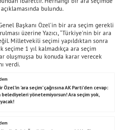
y bundan ibarettir. Herhangi bir ara seçimde
" açıklamasında bulundu.
Genel Başkanı Özel'in bir ara seçim gerekli
rulması üzerine Yazıcı, “Türkiye'nin bir ara
il. Milletvekili seçimi yapıldıktan sonra
k seçime 1 yıl kalmadıkça ara seçim
lar oluşmuşsa bu konuda karar verecek
ı verdi.
dem
r Özel'in 'ara seçim' çağrısına AK Parti'den cevap:
 belediyeleri yönetemiyorsun! Ara seçim yok,
yacak!
dem