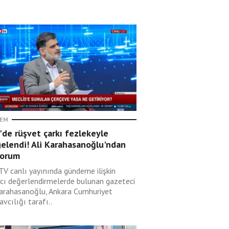
EM
de rüşvet çarkı fezlekeyle
elendi! Ali Karahasanoğlu'ndan
yorum
 TV canlı yayınında gündeme ilişkin
ıcı değerlendirmelerde bulunan gazeteci
Karahasanoğlu, Ankara Cumhuriyet
vcılığı tarafı..