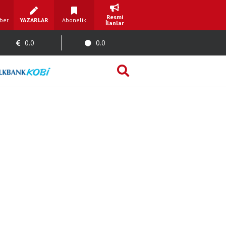
Resmi
ber
YAZARLAR
Abonelik
İlanlar
0.0
0.0