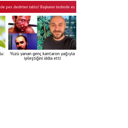
edirten tablo! Başkanın testinde esrar, yardımcısında kokain tespit edildi
lu:
Yüzü yanan genç kantaron yağıyla
iyileştiğini iddia etti