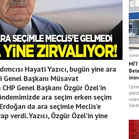
GÜND
MİT 
dımcısı Hayati Yazıcı, bugün yine ara
Bele
ti Genel Başkanı Müsavat
ini
n CHP Genel Başkanı Özgür Özel’in
İzmi
yürü
gündemimizde ara seçim erken seçim
olar
Erdoğan da ara seçimle Meclis’e
Yard
vap verdi. Yazıcı, Özgür Özel’in yine