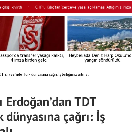
ıvırdı
CHP’li Kılıç’tan ‘çerçeve yasa’ açıklaması Attığımız imza tarihi 
•
vasspor'da transfer yasağı kalktı,
Heybeliada Deniz Harp Okulu'nd
4 imza birden geldi!
yangın söndürüldü
irvesi’nde Türk dünyasına çağrı: İş birliğimiz artmalı
 Erdoğan’dan TDT
k dünyasına çağrı: İş
alı