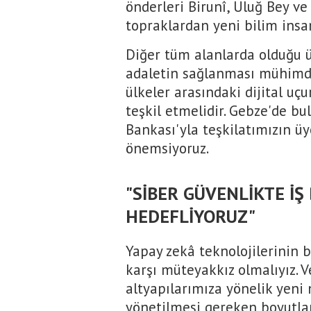
önderleri Birunî, Uluğ Bey ve
topraklardan yeni bilim insan
Diğer tüm alanlarda olduğu üz
adaletin sağlanması mühimdir
ülkeler arasındaki dijital u
teşkil etmelidir. Gebze'de bu
Bankası'yla teşkilatımızın üye
önemsiyoruz.
"SİBER GÜVENLİKTE İŞ 
HEDEFLİYORUZ"
Yapay zekâ teknolojilerinin b
karşı müteyakkız olmalıyız. V
altyapılarımıza yönelik yeni 
yönetilmesi gereken boyutlar