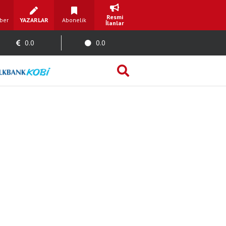
Resmi
ber
YAZARLAR
Abonelik
İlanlar
0.0
0.0