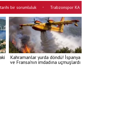
bir sorumluluk
Trabzonspor KAP açıklaması yaptı! Salah'ın maliyeti be
•
aki
Kahramanlar yurda döndü! İspanya
ve Fransa'nın imdadına uçmuşlardı