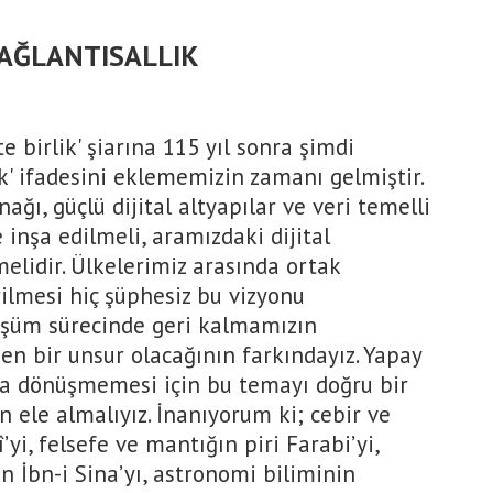
BAĞLANTISALLIK
şte birlik' şiarına 115 yıl sonra şimdi
lik' ifadesini eklememizin zamanı gelmiştir.
nağı, güçlü dijital altyapılar ve veri temelli
 inşa edilmeli, aramızdaki dijital
melidir. Ülkelerimiz arasında ortak
irilmesi hiç şüphesiz bu vizyonu
nüşüm sürecinde geri kalmamızın
en bir unsur olacağının farkındayız. Yapay
a dönüşmemesi için bu temayı doğru bir
n ele almalıyız. İnanıyorum ki; cebir ve
i, felsefe ve mantığın piri Farabi’yi,
an İbn-i Sina’yı, astronomi biliminin