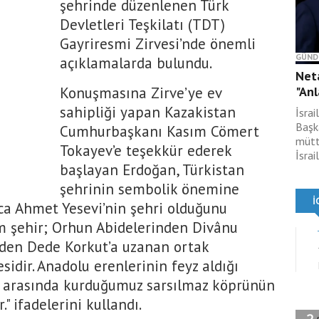
şehrinde düzenlenen Türk
Devletleri Teşkilatı (TDT)
Gayriresmi Zirvesi’nde önemli
GÜND
açıklamalarda bulundu.
Neta
Konuşmasına Zirve’ye ev
"Anl
sahipliği yapan Kazakistan
İsra
Başk
Cumhurbaşkanı Kasım Cömert
mütt
Tokayev’e teşekkür ederek
İsrai
başlayan Erdoğan, Türkistan
şehrinin sembolik önemine
oca Ahmet Yesevi’nin şehri olduğunu
im şehir; Orhun Abidelerinden Divânu
g’den Dede Korkut’a uzanan ortak
sidir. Anadolu erenlerinin feyz aldığı
ek arasında kurduğumuz sarsılmaz köprünün
." ifadelerini kullandı.