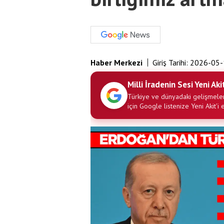
Haber Merkezi
Giriş Tarihi:
2026-05-
Milli İradenin Sesi Yeni Aki
Türkiye ve dünyadaki gelişmeler
için Google listenize Yeni Akit'i 