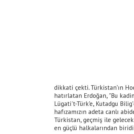
dikkati çekti. Türkistan’ın H
hatırlatan Erdoğan, "Bu kad
Lügati't-Türk’e, Kutadgu Bili
hafızamızın adeta canlı abide
Türkistan, geçmiş ile gelec
en güçlü halkalarından biridir