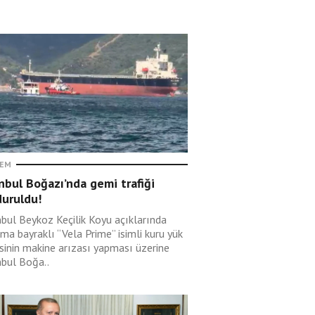
EM
nbul Boğazı’nda gemi trafiği
duruldu!
nbul Beykoz Keçilik Koyu açıklarında
ma bayraklı “Vela Prime” isimli kuru yük
sinin makine arızası yapması üzerine
nbul Boğa..