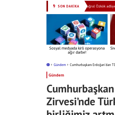
Ağzından çıkanları kulakların duymuyor mu? Ertuğrul Özkök adliye çıkışı k
SON DAKİKA
Sosyal medyada kirli operasyona
Si
ağır darbe!
Gündem
Cumhurbaşkanı Erdoğan’dan TDT Z
Gündem
Cumhurbaşkanı
Zirvesi’nde Tür
birliğimiz artm