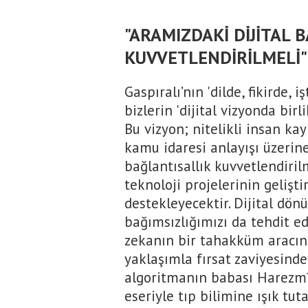
"ARAMIZDAKİ DİJİTAL 
KUVVETLENDİRİLMELİ"
Gaspıralı’nın 'dilde, fikirde, i
bizlerin 'dijital vizyonda bir
Bu vizyon; nitelikli insan kay
kamu idaresi anlayışı üzerine
bağlantısallık kuvvetlendiril
teknoloji projelerinin gelişt
destekleyecektir. Dijital dö
bağımsızlığımızı da tehdit ed
zekanın bir tahakküm aracın
yaklaşımla fırsat zaviyesinde
algoritmanın babası Harezmî’y
eseriyle tıp bilimine ışık tut