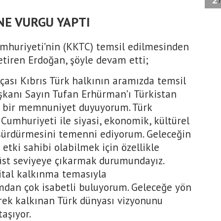
NE VURGU YAPTI
umhuriyeti’nin (KKTC) temsil edilmesinden
tiren Erdoğan, şöyle devam etti;
çası Kıbrıs Türk halkının aramızda temsil
şkanı Sayın Tufan Erhürman’ı Türkistan
k bir memnuniyet duyuyorum. Türk
Cumhuriyeti ile siyasi, ekonomik, kültürel
k sürdürmesini temenni ediyorum. Geleceğin
etki sahibi olabilmek için özellikle
n üst seviyeye çıkarmak durumundayız.
jital kalkınma temasıyla
mdan çok isabetli buluyorum. Geleceğe yön
rek kalkınan Türk dünyası vizyonunu
aşıyor.