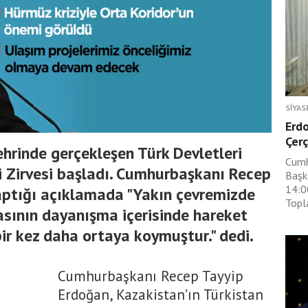
SIYAS
Erdo
Çerç
ehrinde gerçekleşen Türk Devletleri
Cumh
i Zirvesi başladı. Cumhurbaşkanı Recep
Başk
14:0
aptığı açıklamada "Yakın çevremizde
Topla
asının dayanışma içerisinde hareket
bir kez daha ortaya koymuştur." dedi.
Cumhurbaşkanı Recep Tayyip
Erdoğan, Kazakistan’ın Türkistan