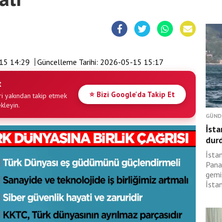
15 14:29
Güncelleme Tarihi:
2026-05-15 15:17
t
⭐ Bizi Google'da Takip Et
i yakından takip etmek
ekleyin.
GÜND
İsta
dur
İsta
Pana
gemi
İsta