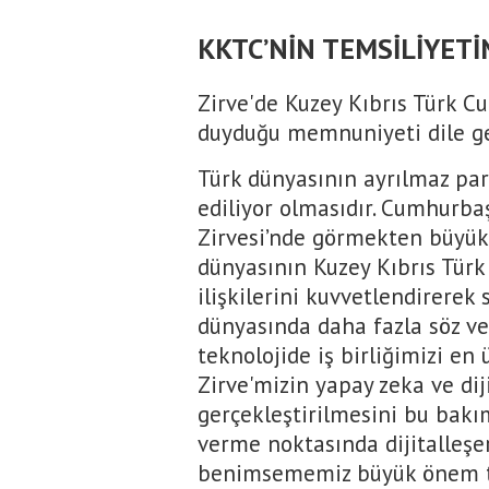
KKTC’NİN TEMSİLİYETİ
Zirve'de Kuzey Kıbrıs Türk C
duyduğu memnuniyeti dile ge
Türk dünyasının ayrılmaz par
ediliyor olmasıdır. Cumhurba
Zirvesi’nde görmekten büyü
dünyasının Kuzey Kıbrıs Türk 
ilişkilerini kuvvetlendirere
dünyasında daha fazla söz ve 
teknolojide iş birliğimizi e
Zirve'mizin yapay zeka ve di
gerçekleştirilmesini bu bakı
verme noktasında dijitalleşe
benimsememiz büyük önem t