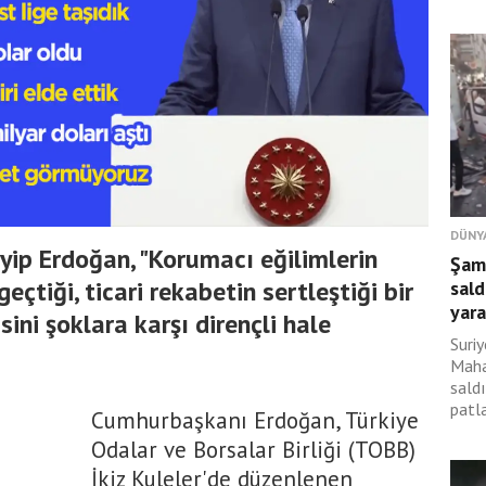
DÜNY
ip Erdoğan, "Korumacı eğilimlerin
Şam
eçtiği, ticari rekabetin sertleştiği bir
sald
yara
ni şoklara karşı dirençli hale
Suri
Maha
sald
patl
Cumhurbaşkanı Erdoğan, Türkiye
Odalar ve Borsalar Birliği (TOBB)
İkiz Kuleler'de düzenlenen