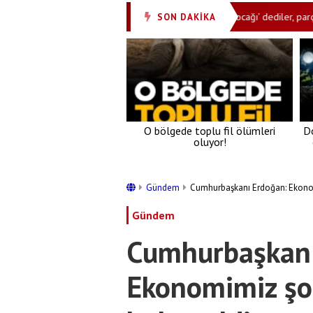
 korsan olur! Baba dediler, hançerlediler, 'baba ocağı’ dediler, parçaladıla
SON DAKİKA
O bölgede toplu fil ölümleri
Do
oluyor!
Gündem
Cumhurbaşkanı Erdoğan: Ekonomi
Gündem
Cumhurbaşkanı
Ekonomimiz şok