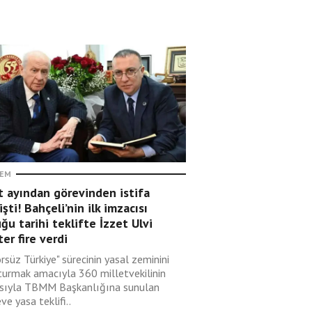
EM
t ayından görevinden istifa
şti! Bahçeli’nin ilk imzacısı
ğu tarihi teklifte İzzet Ulvi
er fire verdi
rsüz Türkiye" sürecinin yasal zeminini
turmak amacıyla 360 milletvekilinin
sıyla TBMM Başkanlığına sunulan
ve yasa teklifi..