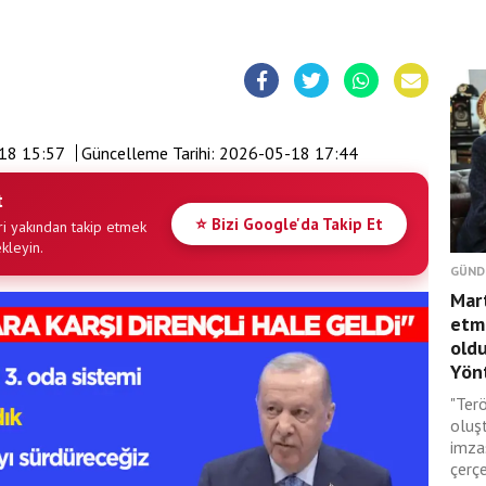
18 15:57
Güncelleme Tarihi:
2026-05-18 17:44
t
⭐ Bizi Google'da Takip Et
i yakından takip etmek
ekleyin.
GÜND
Mar
etmi
oldu
Yönt
"Terö
oluş
imza
çerçe