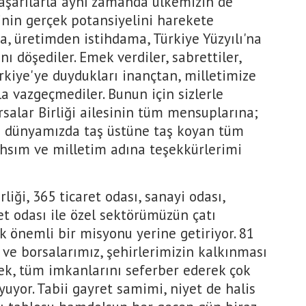
 başarılarla aynı zamanda ülkemizin de
inin gerçek potansiyelini harekete
a, üretimden istihdama, Türkiye Yüzyılı'na
ı döşediler. Emek verdiler, sabrettiler,
rkiye'ye duydukları inançtan, milletimize
 vazgeçmediler. Bunun için sizlerle
rsalar Birliği ailesinin tüm mensuplarına;
iş dünyamızda taş üstüne taş koyan tüm
ahsım ve milletim adına teşekkürlerimi
liği, 365 ticaret odası, sanayi odası,
ret odası ile özel sektörümüzün çatı
k önemli bir misyonu yerine getiriyor. 81
 ve borsalarımız, şehirlerimizin kalkınması
rek, tüm imkanlarını seferber ederek çok
uyor. Tabii gayret samimi, niyet de halis