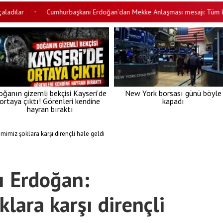
r
Cumhurbaşkanı Erdoğan’dan Mekke Anlaşması mesajı: Tüm kardeş ü
•
ğanın gizemli bekçisi Kayseri’de
New York borsası günü böyle
ortaya çıktı! Görenleri kendine
kapadı
hayran bıraktı
miz şoklara karşı dirençli hale geldi
 Erdoğan:
lara karşı dirençli