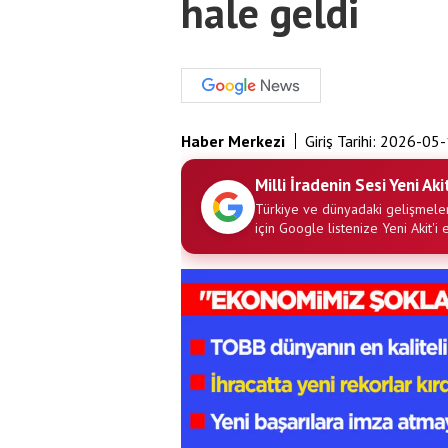
hale geldi
Haber Merkezi
Giriş Tarihi:
2026-05-
Milli İradenin Sesi Yeni Aki
Türkiye ve dünyadaki gelişmeler
için Google listenize Yeni Akit'i 