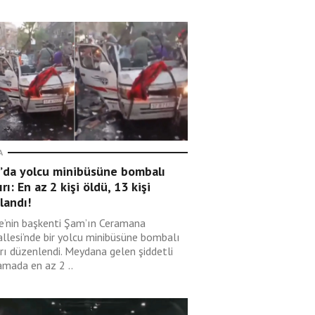
A
’da yolcu minibüsüne bombalı
ırı: En az 2 kişi öldü, 13 kişi
landı!
ye’nin başkenti Şam’ın Ceramana
llesi’nde bir yolcu minibüsüne bombalı
ırı düzenlendi. Meydana gelen şiddetli
amada en az 2 ..