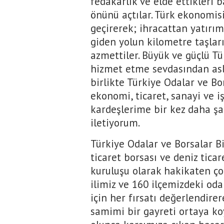
fedakarlık ve elde ettikleri
önünü açtılar. Türk ekonomis
geçirerek; ihracattan yatırım
giden yolun kilometre taşların
azmettiler. Büyük ve güçlü Tü
hizmet etme sevdasından asla
birlikte Türkiye Odalar ve Bo
ekonomi, ticaret, sanayi ve 
kardeşlerime bir kez daha ş
iletiyorum.
Türkiye Odalar ve Borsalar Bir
ticaret borsası ve deniz tica
kuruluşu olarak hakikaten ço
ilimiz ve 160 ilçemizdeki oda
için her fırsatı değerlendire
samimi bir gayreti ortaya koy