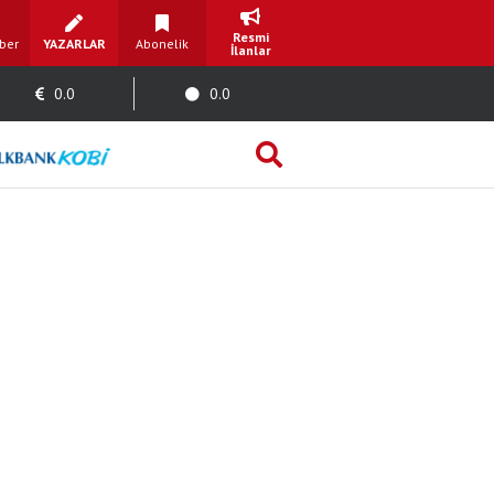
Resmi
ber
YAZARLAR
Abonelik
İlanlar
0.0
0.0