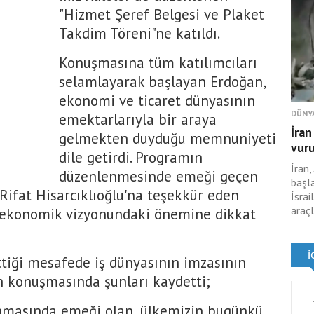
"Hizmet Şeref Belgesi ve Plaket
Takdim Töreni"ne katıldı.
Konuşmasına tüm katılımcıları
selamlayarak başlayan Erdoğan,
ekonomi ve ticaret dünyasının
DÜNY
emektarlarıyla bir araya
İran
gelmekten duyduğu memnuniyeti
vur
dile getirdi. Programın
İran,
düzenlenmesinde emeği geçen
başl
ifat Hisarcıklıoğlu'na teşekkür eden
İsrai
araçl
in ekonomik vizyonundaki önemine dikkat
ettiği mesafede iş dünyasının imzasının
 konuşmasında şunları kaydetti;
nmasında emeği olan, ülkemizin bugünkü