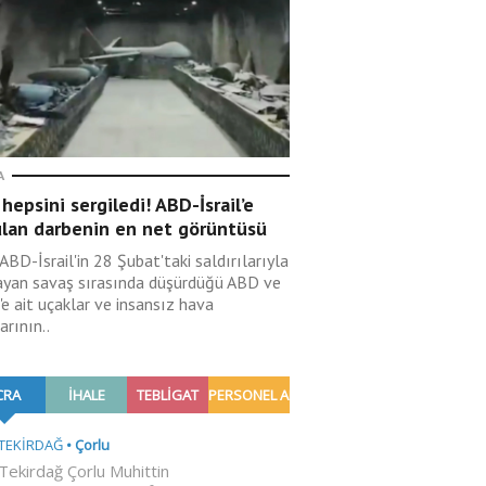
A
 hepsini sergiledi! ABD-İsrail’e
ulan darbenin en net görüntüsü
 ABD-İsrail'in 28 Şubat'taki saldırılarıyla
ayan savaş sırasında düşürdüğü ABD ve
l'e ait uçaklar ve insansız hava
arının..