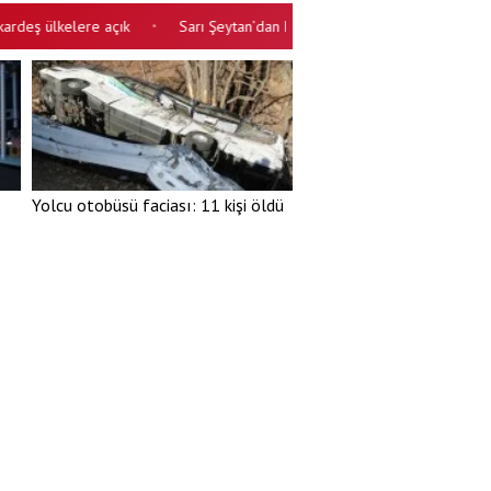
lkelere açık
Sarı Şeytan’dan küfür ve hakaret: Trump’ın bitmeyen M
•
Yolcu otobüsü faciası: 11 kişi öldü