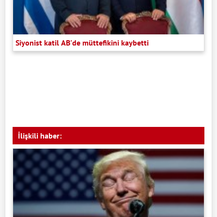
Siyonist katil AB'de müttefikini kaybetti
İlişkili haber: