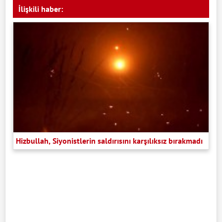
İlişkili haber:
Hizbullah, Siyonistlerin saldırısını karşılıksız bırakmadı