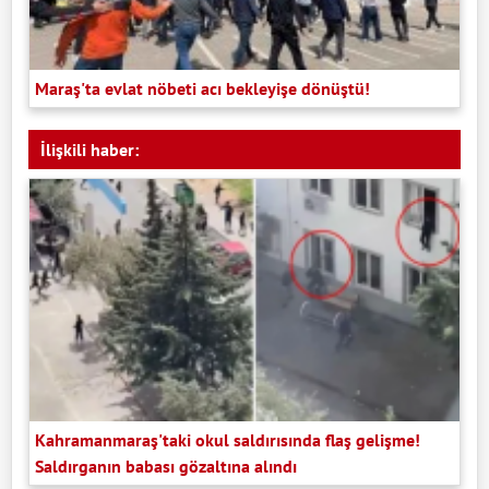
Maraş'ta evlat nöbeti acı bekleyişe dönüştü!
İlişkili haber:
Kahramanmaraş'taki okul saldırısında flaş gelişme!
Saldırganın babası gözaltına alındı