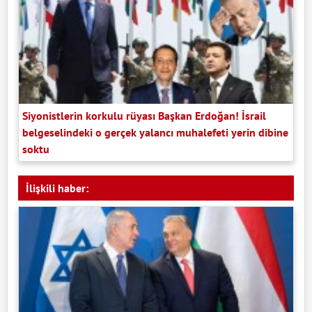
Siyonistlerin korkulu rüyası Başkan Erdoğan! İsrail
belgeselindeki o gerçek yalancı muhalefeti yerin dibine
soktu
İlişkili haber: