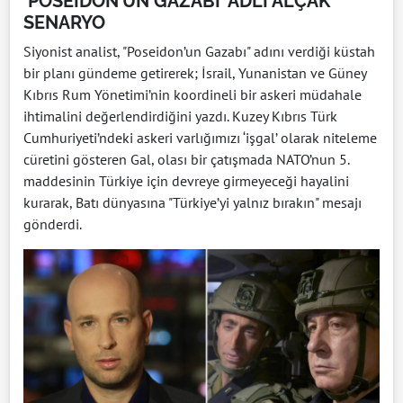
‘POSEİDON’UN GAZABI’ ADLI ALÇAK
SENARYO
Siyonist analist, "Poseidon’un Gazabı" adını verdiği küstah
bir planı gündeme getirerek; İsrail, Yunanistan ve Güney
Kıbrıs Rum Yönetimi’nin koordineli bir askeri müdahale
ihtimalini değerlendirdiğini yazdı. Kuzey Kıbrıs Türk
Cumhuriyeti’ndeki askeri varlığımızı ‘işgal’ olarak niteleme
cüretini gösteren Gal, olası bir çatışmada NATO’nun 5.
maddesinin Türkiye için devreye girmeyeceği hayalini
kurarak, Batı dünyasına "Türkiye’yi yalnız bırakın" mesajı
gönderdi.