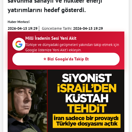
savunma sanayii ve nükleer enerji
yatırımlarını hedef gösterdi.
Haber Merkezi
2026-04-15 19:29
Güncelleme Tarihi:
2026-04-15 19:29
Milli İradenin Sesi Yeni Akit
Türkiye ve dünyadaki gelişmeleri yakından takip etmek için
Google listenize Yeni Akit'i ekleyin.
⭐ Bizi Google'da Takip Et