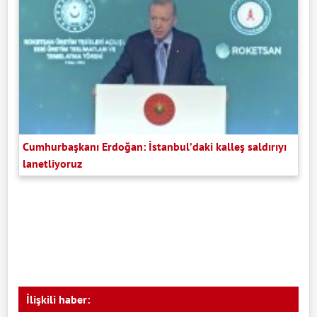
Cumhurbaşkanı Erdoğan: İstanbul’daki kalleş saldırıyı
lanetliyoruz
İlişkili haber: