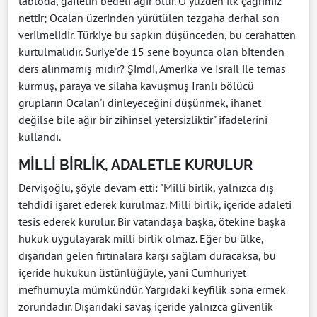
tabloda, gafletin bedeli ağır olur. O yüzden ilk çağrımız
nettir; Öcalan üzerinden yürütülen tezgaha derhal son
verilmelidir. Türkiye bu sapkın düşünceden, bu cerahatten
kurtulmalıdır. Suriye'de 15 sene boyunca olan bitenden
ders alınmamış mıdır? Şimdi, Amerika ve İsrail ile temas
kurmuş, paraya ve silaha kavuşmuş İranlı bölücü
grupların Öcalan'ı dinleyeceğini düşünmek, ihanet
değilse bile ağır bir zihinsel yetersizliktir" ifadelerini
kullandı.
MİLLİ BİRLİK, ADALETLE KURULUR
Dervişoğlu, şöyle devam etti: "Milli birlik, yalnızca dış
tehdidi işaret ederek kurulmaz. Milli birlik, içeride adaleti
tesis ederek kurulur. Bir vatandaşa başka, ötekine başka
hukuk uygulayarak milli birlik olmaz. Eğer bu ülke,
dışarıdan gelen fırtınalara karşı sağlam duracaksa, bu
içeride hukukun üstünlüğüyle, yani Cumhuriyet
mefhumuyla mümkündür. Yargıdaki keyfilik sona ermek
zorundadır. Dışarıdaki savaş içeride yalnızca güvenlik