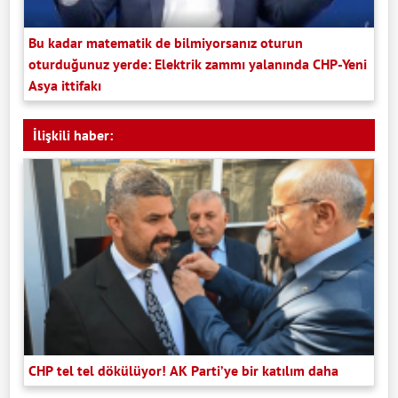
Bu kadar matematik de bilmiyorsanız oturun
oturduğunuz yerde: Elektrik zammı yalanında CHP-Yeni
Asya ittifakı
İlişkili haber:
CHP tel tel dökülüyor! AK Parti’ye bir katılım daha