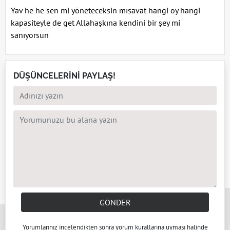
Yav he he sen mi yöneteceksin mısavat hangi oy hangi
kapasiteyle de get Allahaşkına kendini bir şey mi
sanıyorsun
DÜŞÜNCELERİNİ PAYLAŞ!
x
GÖNDER
Yorumlarınız incelendikten sonra
yorum kuralları
na uyması halinde