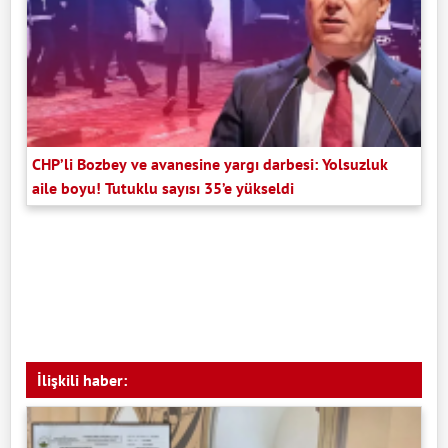
CHP’li Bozbey ve avanesine yargı darbesi: Yolsuzluk
aile boyu! Tutuklu sayısı 35’e yükseldi
İlişkili haber: