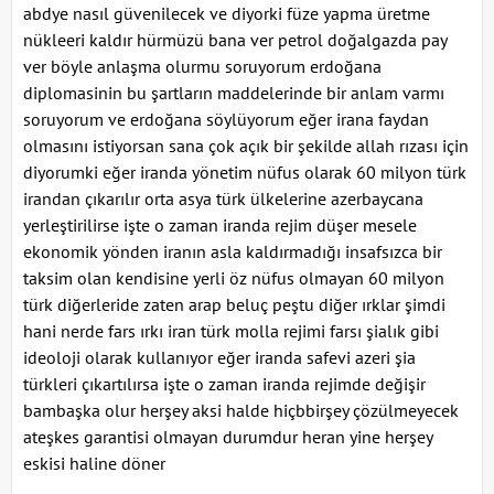
abdye nasıl güvenilecek ve diyorki füze yapma üretme
nükleeri kaldır hürmüzü bana ver petrol doğalgazda pay
ver böyle anlaşma olurmu soruyorum erdoğana
diplomasinin bu şartların maddelerinde bir anlam varmı
soruyorum ve erdoğana söylüyorum eğer irana faydan
olmasını istiyorsan sana çok açık bir şekilde allah rızası için
diyorumki eğer iranda yönetim nüfus olarak 60 milyon türk
irandan çıkarılır orta asya türk ülkelerine azerbaycana
yerleştirilirse işte o zaman iranda rejim düşer mesele
ekonomik yönden iranın asla kaldırmadığı insafsızca bir
taksim olan kendisine yerli öz nüfus olmayan 60 milyon
türk diğerleride zaten arap beluç peştu diğer ırklar şimdi
hani nerde fars ırkı iran türk molla rejimi farsı şialık gibi
ideoloji olarak kullanıyor eğer iranda safevi azeri şia
türkleri çıkartılırsa işte o zaman iranda rejimde değişir
bambaşka olur herşey aksi halde hiçbbirşey çözülmeyecek
ateşkes garantisi olmayan durumdur heran yine herşey
eskisi haline döner