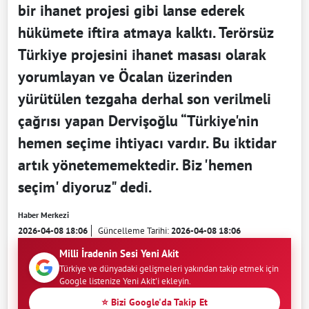
bir ihanet projesi gibi lanse ederek
hükümete iftira atmaya kalktı. Terörsüz
Türkiye projesini ihanet masası olarak
yorumlayan ve Öcalan üzerinden
yürütülen tezgaha derhal son verilmeli
çağrısı yapan Dervişoğlu “Türkiye'nin
hemen seçime ihtiyacı vardır. Bu iktidar
artık yönetememektedir. Biz 'hemen
seçim' diyoruz" dedi.
Haber Merkezi
2026-04-08 18:06
Güncelleme Tarihi:
2026-04-08 18:06
Milli İradenin Sesi Yeni Akit
Türkiye ve dünyadaki gelişmeleri yakından takip etmek için
Google listenize Yeni Akit'i ekleyin.
⭐ Bizi Google'da Takip Et