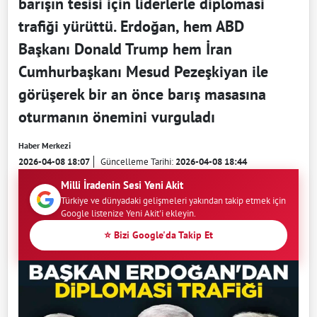
barışın tesisi için liderlerle diplomasi
trafiği yürüttü. Erdoğan, hem ABD
Başkanı Donald Trump hem İran
Cumhurbaşkanı Mesud Pezeşkiyan ile
görüşerek bir an önce barış masasına
oturmanın önemini vurguladı
Haber Merkezi
2026-04-08 18:07
Güncelleme Tarihi:
2026-04-08 18:44
Milli İradenin Sesi Yeni Akit
Türkiye ve dünyadaki gelişmeleri yakından takip etmek için
Google listenize Yeni Akit'i ekleyin.
⭐ Bizi Google'da Takip Et