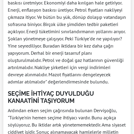
baskısı üretmiyor. Ekonomiyi daha kırılgan hale getiriyor.
Enerji, enflasyon baskısı üretiyor. Petrol fiyatları nakliyeyi
çıkmaza itiyor. Ve bütün bu yük, dönüp dolaşıp vatandaşın
sofrasına biniyor. Birçok ülke şimdiden tedbir paketleri
açıklıyor. Enerji tüketimini sınırlandırmanın yollarını arıyor.
Şokları yönetmeye çalışıyor. Peki Türkiye'de ne yapılıyor?
Yine seyrediliyor. Buradan iktidara bir kez daha çağrı
yapıyorum. Derhal bir enerji tasarruf planı
oluşturulmalıdır. Petrol ve doğal gaz hatlarının güvenliği
artırılmalıdır. Nakliye şirketleri için vergi indirimleri
devreye alınmalıdır. Mazot fiyatlarını dengeleyecek
adımlar atılmalıdır" değerlendirmesinde bulundu.
SEÇİME İHTİYAÇ DUYULDUĞU
KANAATİNİ TAŞIYORUM
Ardından erken seçim çağrısında bulunan Dervişoğlu,
"Türkiye'nin hemen seçime ihtiyacı vardır. Bunu açıkça
söylüyoruz. Bu iktidar artık yönetememektedir. Ama siyaset
ciddiyet işidir. Sonuç alınamayacak hamlelerle milletin