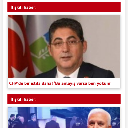
İlişkili haber:
CHP’de bir istifa daha! ‘Bu anlayış varsa ben yokum'
İlişkili haber: