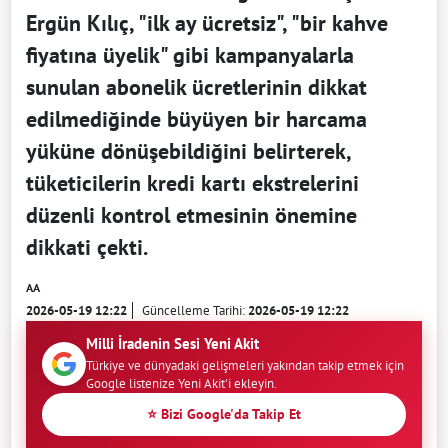
Ergün Kılıç, "ilk ay ücretsiz", "bir kahve
fiyatına üyelik" gibi kampanyalarla
sunulan abonelik ücretlerinin dikkat
edilmediğinde büyüyen bir harcama
yüküne dönüşebildiğini belirterek,
tüketicilerin kredi kartı ekstrelerini
düzenli kontrol etmesinin önemine
dikkati çekti.
AA
2026-05-19 12:22
Güncelleme Tarihi:
2026-05-19 12:22
Milli İradenin Sesi Yeni Akit
Türkiye ve dünyadaki gelişmeleri yakından takip etmek için
Google listenize Yeni Akit'i ekleyin.
⭐ Bizi Google'da Takip Et