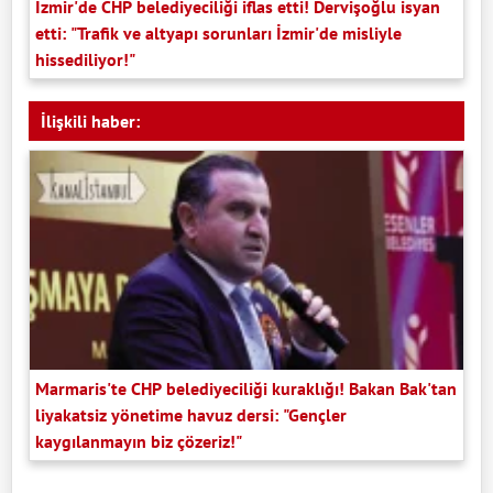
İzmir'de CHP belediyeciliği iflas etti! Dervişoğlu isyan
etti: "Trafik ve altyapı sorunları İzmir'de misliyle
hissediliyor!"
İlişkili haber:
Marmaris'te CHP belediyeciliği kuraklığı! Bakan Bak'tan
liyakatsiz yönetime havuz dersi: "Gençler
kaygılanmayın biz çözeriz!"