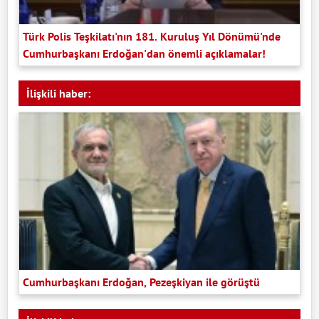
Türk Polis Teşkilatı'nın 181. Kuruluş Yıl Dönümü'nde
Cumhurbaşkanı Erdoğan'dan önemli açıklamalar!
İlişkili haber:
Cumhurbaşkanı Erdoğan, Pezeşkiyan ile görüştü