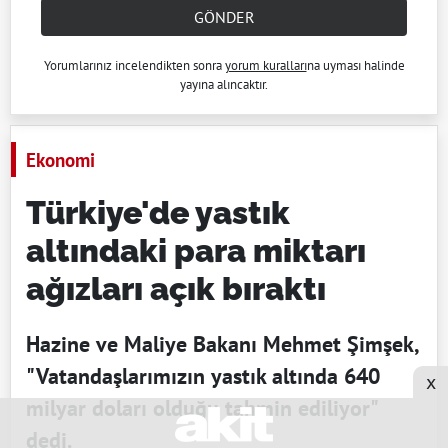
GÖNDER
Yorumlarınız incelendikten sonra
yorum kuralları
na uyması halinde
yayına alıncaktır.
Ekonomi
Türkiye'de yastık
altındaki para miktarı
ağızları açık bıraktı
Hazine ve Maliye Bakanı Mehmet Şimşek,
"Vatandaşlarımızın yastık altında 640
x
milyar doları olduğu tahmin ediliyor"
dedi.