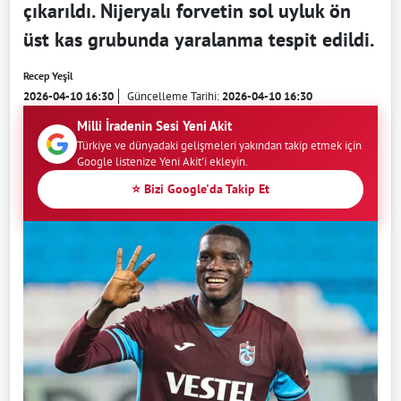
çıkarıldı. Nijeryalı forvetin sol uyluk ön
üst kas grubunda yaralanma tespit edildi.
Recep Yeşil
2026-04-10 16:30
Güncelleme Tarihi:
2026-04-10 16:30
Milli İradenin Sesi Yeni Akit
Türkiye ve dünyadaki gelişmeleri yakından takip etmek için
Google listenize Yeni Akit'i ekleyin.
⭐ Bizi Google'da Takip Et