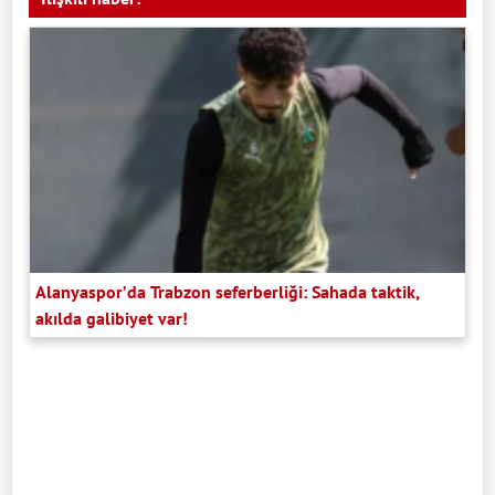
Alanyaspor’da Trabzon seferberliği: Sahada taktik,
akılda galibiyet var!