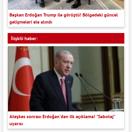
Başkan Erdoğan Trump ile görüştü! Bölgedeki güncel
gelişmeleri ele alındı
İlişkili haber:
Ateşkes sonrası Erdoğan'dan ilk açıklama! "Sabotaj"
uyarısı