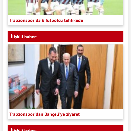
Trabzonspor’da 6 futbolcu tehlikede
İlişkili haber:
Trabzonspor'dan Bahçeli'ye ziyaret
İlişkili haber: